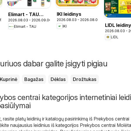
IKI leidinys
Elimart - TAU
16
2026.08.03 - 2026.08.09
2026.08.03 - 2026.09.06
leidinys
LIDL leidin
IKI
Elimart - TAU
2026.08.03 - 
LIDL
uriuos dabar galite įsigyti pigiau
Kuprinė
Bagažas
Dėklas
Drožtukas
bos centrai kategorijos internetiniai leidi
pasiūlymai
t
, rasite platų leidinių ir katalogų pasirinkimą iš
Prekybos centrai
ėkite naujausius leidinius iš kategorijos Prekybos centrai Molėta