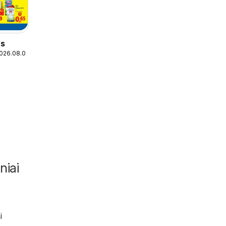
ys
2026.08.09
niai
i