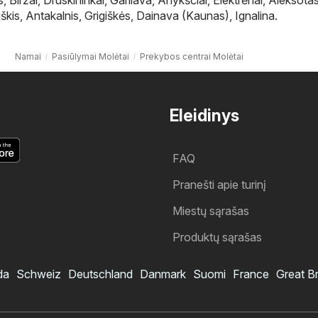
škis
,
Antakalnis
,
Grigiškės
,
Dainava (Kaunas)
,
Ignalina
.
Namai
Pasiūlymai Molėtai
Prekybos centrai Molėtai
Eleidinys
FAQ
Pranešti apie turinį
Miestų sąrašas
Produktų sąrašas
da
Schweiz
Deutschland
Danmark
Suomi
France
Great Br