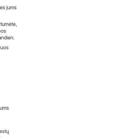
Mes jums
otumėte,
bos
iandien.
šiuos
 jums
iestų
s
,