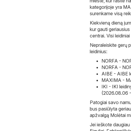
mieste, kur rasite n
kategorijoje yra
MA
surenkame visą reiki
Kiekvieną dieną jum
kur gauti geriausius
centrai. Visi leidini
Nepraleiskite gerų p
leidinius:
NORFA - NORF
NORFA - NORF
AIBE - AIBE l
MAXIMA - MAX
IKI - IKI leid
(2026.08.06 
Patogiai savo namuos
bus pasiūlyta geriau
apžvalgą Molėtai mi
Jei ieškote daugiau 
Eiguliai
,
Fabijoniškė