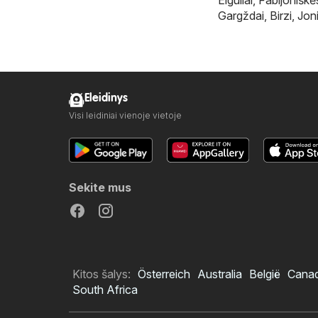
Gargždai
,
Birzi
,
Joni
Eleidinys
Visi leidiniai vienoje vietoje
Sekite mus
Kitos šalys:
Österreich
Australia
België
Cana
South Africa