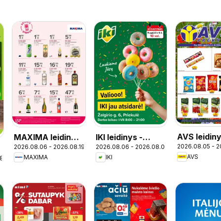
AVS leidin
MAXIMA leidinys
IKI leidinys -
2026.08.05 - 2
2026.08.06 - 2026.08.19
2026.08.06 - 2026.08.09
- Skonių dienos
Specialūs
AVS
MAXIMA
IKI
18
pasiūlymai IKI
Priekulė
parduotuvės
klientams