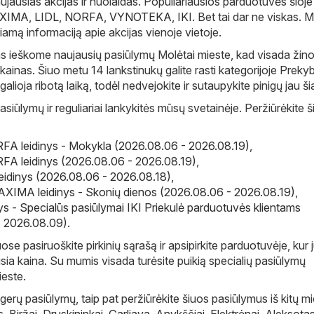
aujausias akcijas ir nuolaidas. Populiariausios parduotuvės šioje
XIMA
,
LIDL
,
NORFA
,
VYNOTEKA
,
IKI
. Bet tai dar ne viskas. 
amą informaciją apie akcijas vienoje vietoje.
s ieškome naujausių pasiūlymų Molėtai mieste, kad visada žin
 kainas. Šiuo metu 14 lankstinukų galite rasti kategorijoje Preky
ai galioja ribotą laiką, todėl nedvejokite ir sutaupykite pinigų jau š
asiūlymų ir reguliariai lankykitės mūsų svetainėje. Peržiūrėkite 
A leidinys - Mokykla (2026.08.06 - 2026.08.19)
,
A leidinys (2026.08.06 - 2026.08.19)
,
eidinys (2026.08.06 - 2026.08.18)
,
IMA leidinys - Skonių dienos (2026.08.06 - 2026.08.19)
,
inys - Specialūs pasiūlymai IKI Priekulė parduotuvės klientams
- 2026.08.09)
.
e pasiruoškite pirkinių sąrašą ir apsipirkite parduotuvėje, kur
sia kaina. Su mumis visada turėsite puikią specialių pasiūlymų
este.
gerų pasiūlymų, taip pat peržiūrėkite šiuos pasiūlymus iš kitų m
s
,
Biržai
,
Druskininkai
,
Garliava
,
Anykščiai
,
Elektrėnai
,
Aleksota