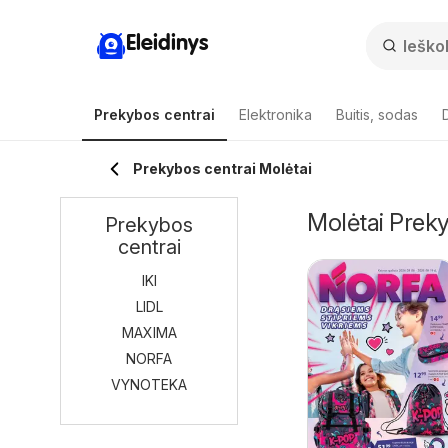
Eleidinys
Prekybos centrai
Elektronika
Buitis, sodas
Prekybos centrai Molėtai
Molėtai Prekyb
Prekybos
centrai
IKI
LIDL
MAXIMA
NORFA
VYNOTEKA