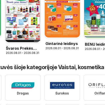
Gintarinė leidinys
BENU leidi
Švaros Prekés
2026.08.01 - 2026.08.31
2026.08.01 - 
2026.08.01 - 2026.08.31
leidinys
uvės šioje kategorijoje Vaistai, kosmetika
Drogas
Eurokos
Orifl