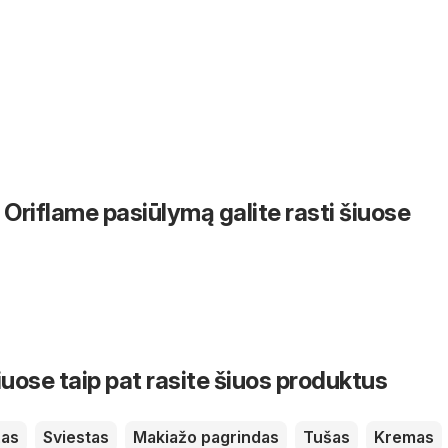
Oriflame pasiūlymą galite rasti šiuose
iuose taip pat rasite šiuos produktus
žas
Sviestas
Makiažo pagrindas
Tušas
Kremas