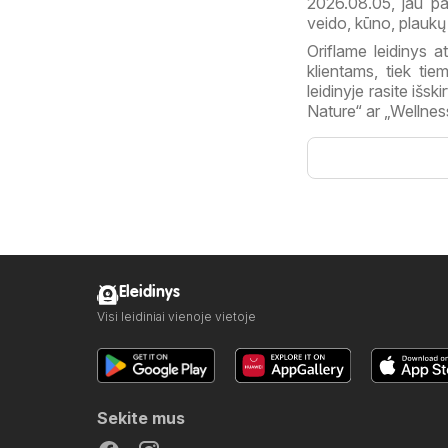
2026.08.05, jau p
veido, kūno, plaukų
Oriflame leidinys a
klientams, tiek tie
leidinyje rasite išs
Nature“ ar „Wellnes
Eleidinys
Visi leidiniai vienoje vietoje
Sekite mus