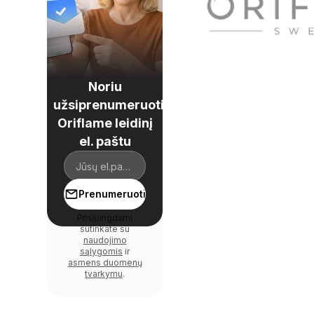
Noriu
užsiprenumeruoti
Oriflame leidinį
el. paštu
Prenumeruoti
Prisijungdami
sutinkate su
naudojimo
sąlygomis
ir
asmens duomenų
tvarkymu
.