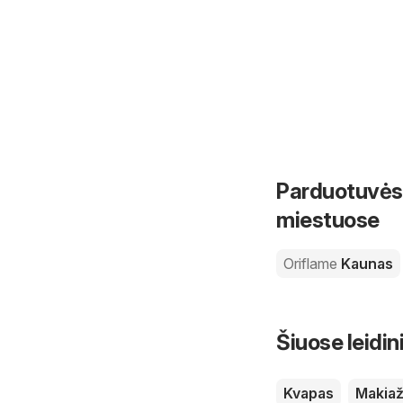
Parduotuvės 
miestuose
Oriflame
Kaunas
Šiuose leidin
Kvapas
Makia