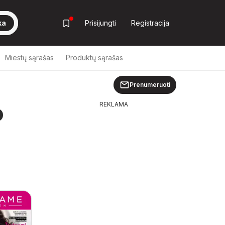
ka
Prisijungti
Registracija
Miestų sąrašas
Produktų sąrašas
Prenumeruoti
o
REKLAMA