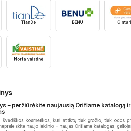
TianDe
BENU
Gintar
Norfa vaistinė
inys
ys – peržiūrėkite naujausią Oriflame katalogą ir
as
švediškos kosmetikos, kuri atitiktų tiek grožio, tiek odos pr
epraleiskite naujo leidinio – naujas Oriflame katalogas, galioja