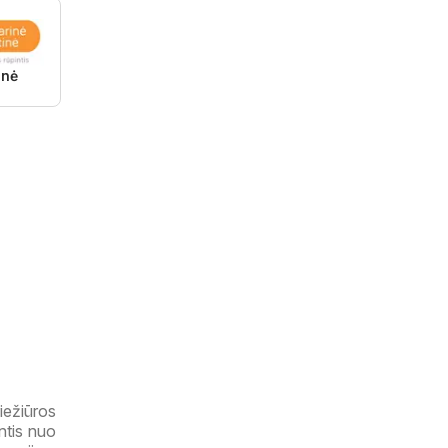
inė
iežiūros
ntis nuo