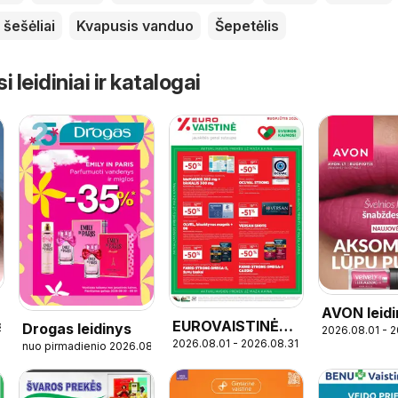
 šešėliai
Kvapusis vanduo
Šepetėlis
leidiniai ir katalogai
AVON leid
EUROVAISTINĖ
Drogas leidinys
2
2026.08.01 - 
2026.08.01 - 2026.08.31
leidinys
nuo pirmadienio 2026.08.03