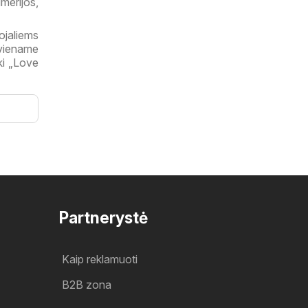
merijos,
ojaliems
kviename
iki „Love
Partnerystė
Kaip reklamuoti
B2B zona