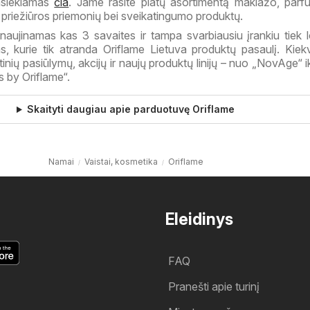
asiekiamas
čia
. Jame rasite platų asortimentą makiažo, parfu
 priežiūros priemonių bei sveikatingumo produktų.
tnaujinamas kas 3 savaites ir tampa svarbiausiu įrankiu tiek l
ms, kurie tik atranda Oriflame Lietuva produktų pasaulį. Kie
kirtinių pasiūlymų, akcijų ir naujų produktų linijų – nuo „NovAge“ 
s by Oriflame“.
Skaityti daugiau apie parduotuvę Oriflame
Namai
Vaistai, kosmetika
Oriflame
Eleidinys
FAQ
Pranešti apie turinį