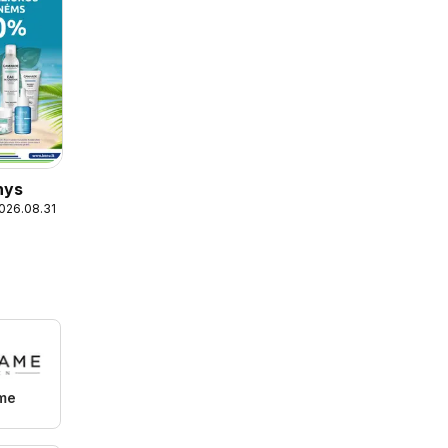
nys
2026.08.31
ame