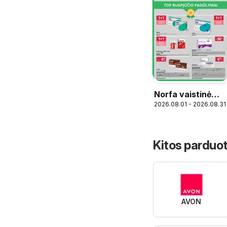
Norfa vaistinė
2026.08.01 - 2026.08.31
leidinys
Kitos parduot
AVON