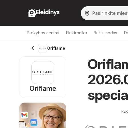
Eleidinys
Prekybos centrai
Elektronika
Buitis, sodas
Dr
Oriflame
Orifla
2026.0
Oriflame
specia
RE