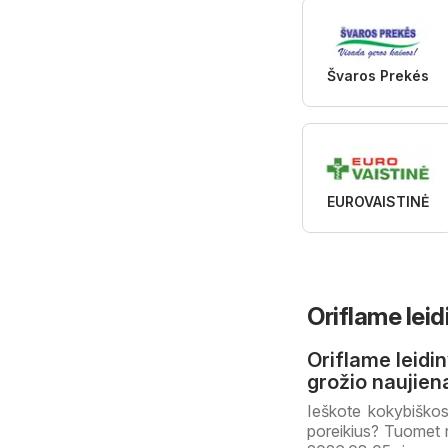
Švaros Prekés
EUROVAISTINĖ
Oriflame leid
Oriflame leidin
grožio naujien
Ieškote kokybiškos 
poreikius? Tuomet n