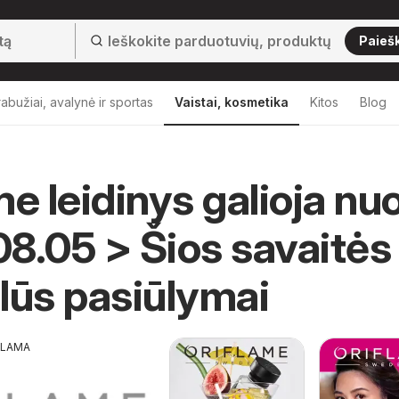
Paieš
abužiai, avalynė ir sportas
Vaistai, kosmetika
Kitos
Blog
me leidinys galioja nu
8.05 > Šios savaitės
lūs pasiūlymai
KLAMA