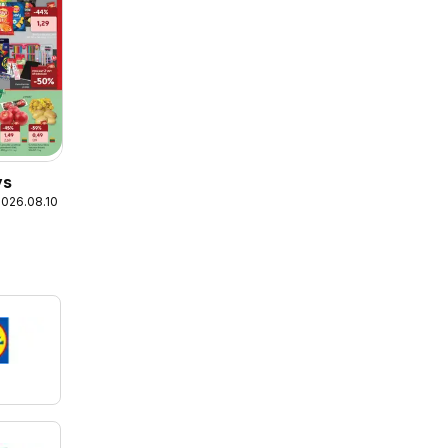
ys
2026.08.10
L