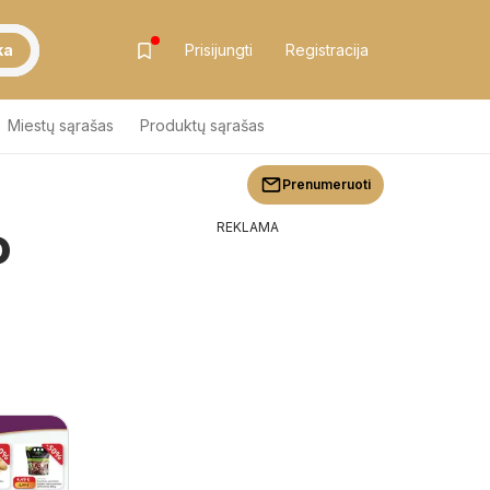
ka
Prisijungti
Registracija
Miestų sąrašas
Produktų sąrašas
Prenumeruoti
o
REKLAMA