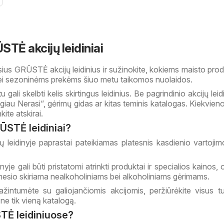
TĖ akcijų leidiniai
sius GRŪSTĖ akcijų leidinius ir sužinokite, kokiems maisto pro
bei sezoninėms prekėms šiuo metu taikomos nuolaidos.
li skelbti kelis skirtingus leidinius. Be pagrindinio akcijų leidi
giau Nerasi“, gėrimų gidas ar kitas teminis katalogas. Kiekvieno
kite atskirai.
RŪSTĖ leidiniai?
ų leidinyje paprastai pateikiamas platesnis kasdienio vartojim
inyje gali būti pristatomi atrinkti produktai ir specialios kainos,
esio skiriama nealkoholiniams bei alkoholiniams gėrimams.
ažintumėte su galiojančiomis akcijomis, peržiūrėkite visus 
 ne tik vieną katalogą.
TĖ leidiniuose?