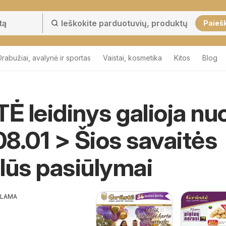
Paieš
Drabužiai, avalynė ir sportas
Vaistai, kosmetika
Kitos
Blog
 leidinys galioja nu
8.01 > Šios savaitės
lūs pasiūlymai
KLAMA