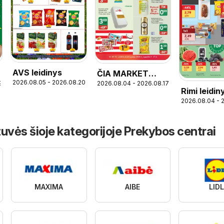
AVS leidinys
ČIA MARKET
2026.08.05 - 2026.08.20
9
2026.08.04 - 2026.08.17
leidinys
Rimi leidin
2026.08.04 - 
uvės šioje kategorijoje Prekybos centrai
MAXIMA
AIBE
LID