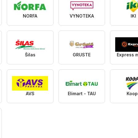
NORFA
VYNOTEKA
IKI
Šilas
GRUSTE
Express 
AVS
Elimart - TAU
Koop