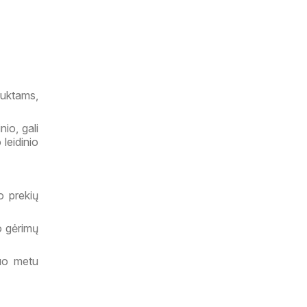
duktams,
nio, gali
 leidinio
o prekių
 o gėrimų
tuo metu