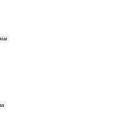
iai
as