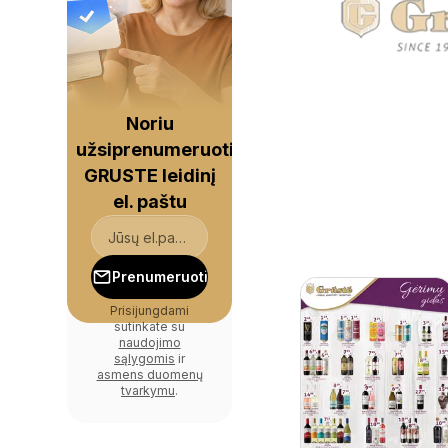
Noriu
užsiprenumeruoti
GRUSTE leidinį
el. paštu
Prenumeruoti
Prisijungdami
sutinkate su
naudojimo
sąlygomis
ir
asmens duomenų
tvarkymu
.