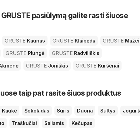
GRUSTE pasiūlymą galite rasti šiuose
GRUSTE
Kaunas
GRUSTE
Klaipėda
GRUSTE
Mažeik
GRUSTE
Plungė
GRUSTE
Radviliškis
 Akmenė
GRUSTE
Joniškis
GRUSTE
Kuršėnai
iuose taip pat rasite šiuos produktus
Kaukė
Šokoladas
Sūris
Duona
Sultys
Jogurt
uo
Traškučiai
Saliamis
Kečupas