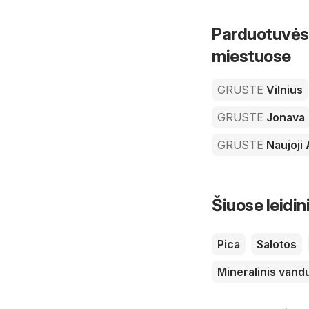
Parduotuvės 
miestuose
GRUSTE
Vilnius
GRUSTE
Jonava
GRUSTE
Naujoji
Šiuose leidin
Pica
Salotos
Mineralinis vand