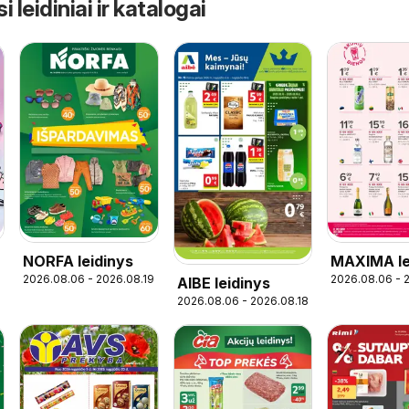
leidiniai ir katalogai
NORFA leidinys
MAXIMA le
2026.08.06 - 2026.08.19
2026.08.06 - 
AIBE leidinys
- Skonių d
2026.08.06 - 2026.08.18