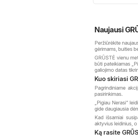
Naujausi GRŪS
Peržiūrėkite naujau
gėrimams, buities 
GRŪSTĖ vienu metu ga
būti pateikiamas „Pi
galiojimo datas tikrin
Kuo skiriasi G
Pagrindiniame akcij
pasirinkimas.
„Pigiau Nerasi“ leid
gide daugiausia dėm
Kad išsamiai susip
aktyvius leidinius, o
Ką rasite GRŪS