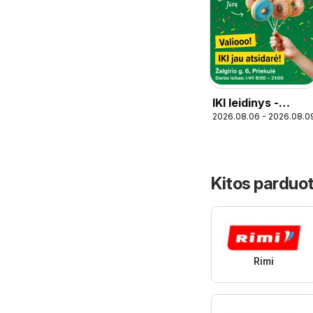
IKI leidinys -
2026.08.06 - 2026.08.0
Specialūs
pasiūlymai IKI
Priekulė
parduotuvės
Kitos parduot
klientams
Rimi