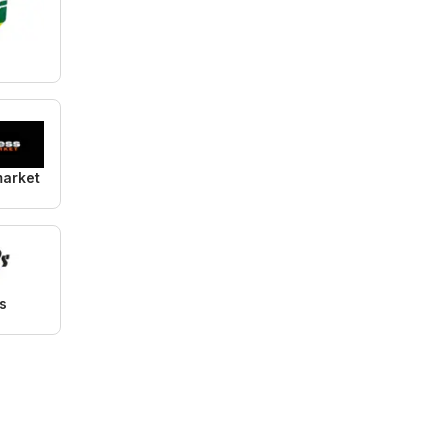
market
s