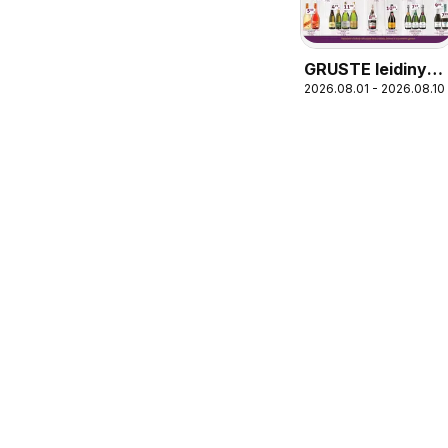
GRUSTE leidinys -
2026.08.01 - 2026.08.10
Gėrimų gidas