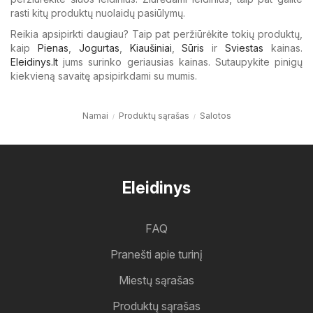
rasti kitų produktų nuolaidų pasiūlymų.
Reikia apsipirkti daugiau? Taip pat peržiūrėkite tokių produktų,
kaip
Pienas
,
Jogurtas
,
Kiaušiniai
,
Sūris
ir
Sviestas
kainas.
Eleidinys.lt
jums surinko geriausias kainas. Sutaupykite pinigų
kiekvieną savaitę apsipirkdami su mumis.
Namai
Produktų sąrašas
Salotos
Eleidinys
FAQ
Pranešti apie turinį
Miestų sąrašas
Produktų sąrašas