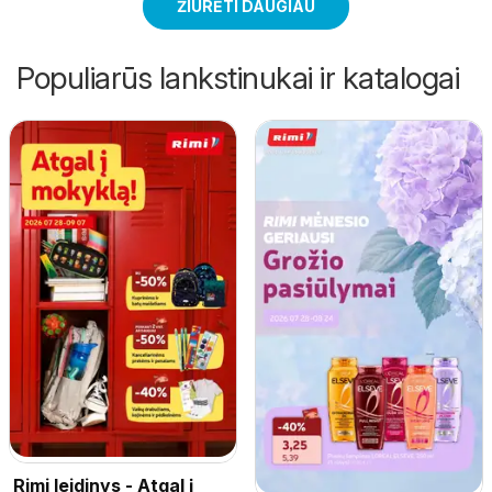
ŽIŪRĖTI DAUGIAU
Populiarūs lankstinukai ir katalogai
Rimi leidinys - Atgal į