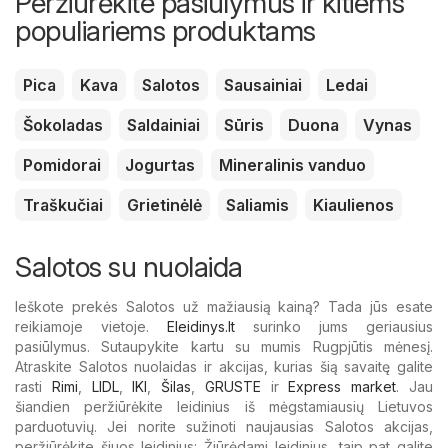
Peržiūrėkite pasiūlymus ir kitiems
populiariems produktams
Pica
Kava
Salotos
Sausainiai
Ledai
Šokoladas
Saldainiai
Sūris
Duona
Vynas
Pomidorai
Jogurtas
Mineralinis vanduo
Traškučiai
Grietinėlė
Saliamis
Kiaulienos
Salotos su nuolaida
Ieškote prekės Salotos už mažiausią kainą? Tada jūs esate
reikiamoje vietoje.
Eleidinys.lt
surinko jums geriausius
pasiūlymus. Sutaupykite kartu su mumis Rugpjūtis mėnesį.
Atraskite Salotos nuolaidas ir akcijas, kurias šią savaitę galite
rasti
Rimi
,
LIDL
,
IKI
,
Šilas
,
GRUSTE
ir
Express market
. Jau
šiandien peržiūrėkite leidinius iš mėgstamiausių Lietuvos
parduotuvių. Jei norite sužinoti naujausias Salotos akcijas,
peržiūrėkite šiuos leidinius: Žiūrėdami leidinius, taip pat galite