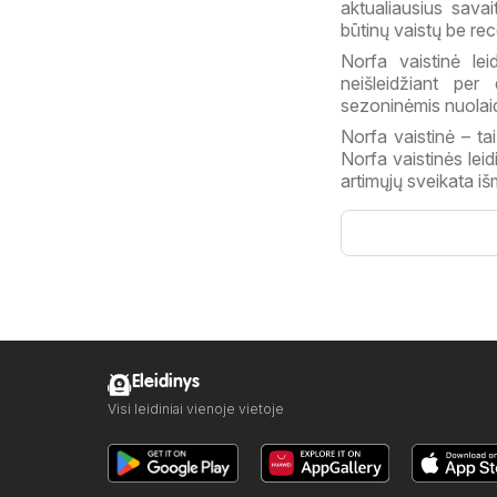
aktualiausius sava
būtinų vaistų be re
Norfa vaistinė lei
neišleidžiant per
sezoninėmis nuolaido
Norfa vaistinė – ta
Norfa vaistinės leid
artimųjų sveikata iš
Eleidinys
Visi leidiniai vienoje vietoje