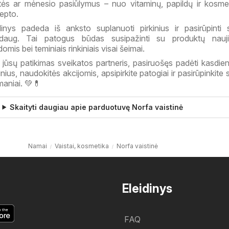
itės ar mėnesio pasiūlymus – nuo vitaminų, papildų ir kosmet
cepto.
dinys padeda iš anksto suplanuoti pirkinius ir pasirūpinti 
 daug. Tai patogus būdas susipažinti su produktų nauji
mis bei teminiais rinkiniais visai šeimai.
i jūsų patikimas sveikatos partneris, pasiruošęs padėti kasdien
inius, naudokitės akcijomis, apsipirkite patogiai ir pasirūpinkite
maniai. 💚💊
Skaityti daugiau apie parduotuvę Norfa vaistinė
Namai
Vaistai, kosmetika
Norfa vaistinė
Eleidinys
FAQ