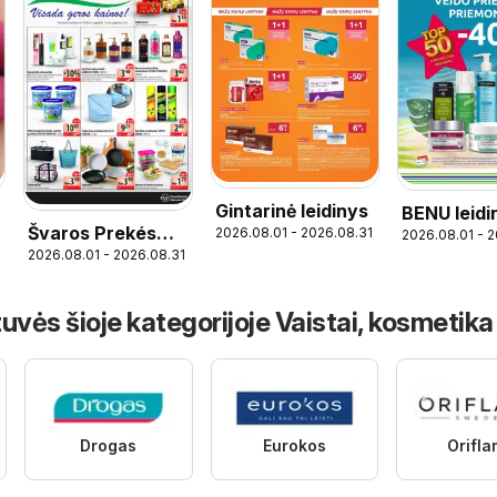
Gintarinė leidinys
BENU leidi
Švaros Prekés
2026.08.01 - 2026.08.31
2026.08.01 - 
2026.08.01 - 2026.08.31
leidinys
uvės šioje kategorijoje Vaistai, kosmetika
Drogas
Eurokos
Orifl