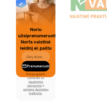
Noriu
užsiprenumeruoti
Norfa vaistinė
leidinį el. paštu
Prenumeruoti
Prisijungdami
sutinkate su
naudojimo
sąlygomis
ir
asmens duomenų
tvarkymu
.