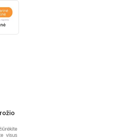
inė
grožio
iūrėkite
ite visus