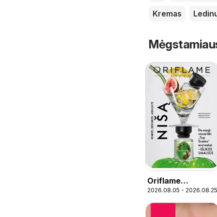
Kremas
Ledin
Mėgstamiausi 
Oriflame
2026.08.05 - 2026.08.2
katalogas 11 2026