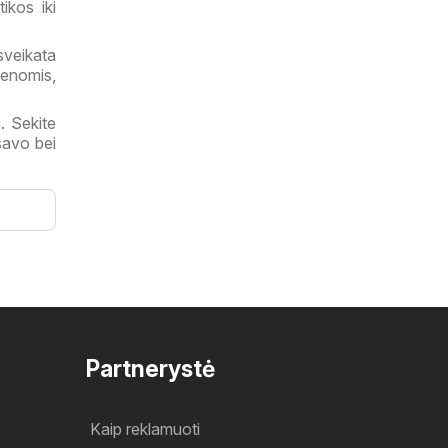
ikos iki
sveikata
enomis,
. Sekite
 savo bei
Partnerystė
Kaip reklamuoti