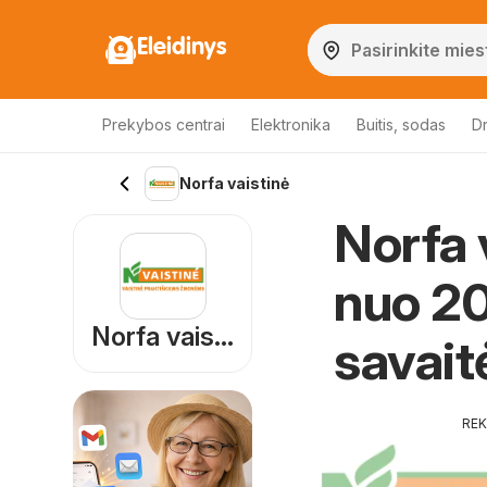
Eleidinys
Prekybos centrai
Elektronika
Buitis, sodas
Dr
Norfa vaistinė
Norfa v
nuo 20
Norfa vaistinė
savait
RE