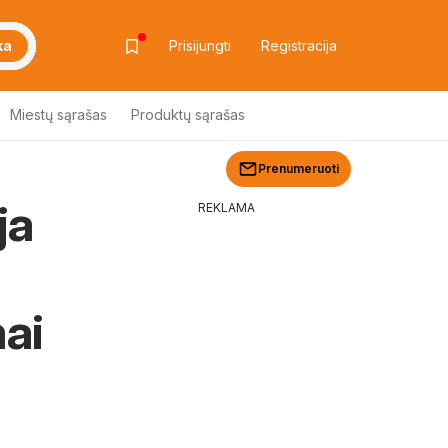
ka
Prisijungti
Registracija
Miestų sąrašas
Produktų sąrašas
Prenumeruoti
ja
REKLAMA
ai