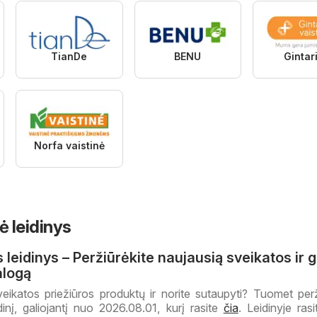
TianDe
BENU
Gintar
Norfa vaistinė
ė leidinys
 leidinys – Peržiūrėkite naujausią sveikatos ir 
alogą
eikatos priežiūros produktų ir norite sutaupyti? Tuomet perž
dinį, galiojantį nuo 2026.08.01, kurį rasite
čia
. Leidinyje ras