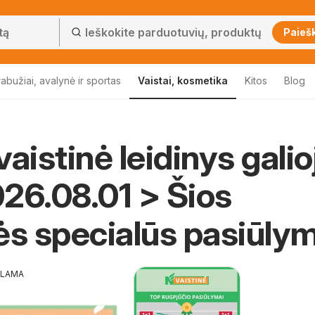
Paieš
abužiai, avalynė ir sportas
Vaistai, kosmetika
Kitos
Blog
aistinė leidinys galio
26.08.01 > Šios
ės specialūs pasiūlym
KLAMA