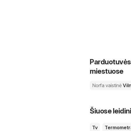
Parduotuvės 
miestuose
Norfa vaistinė
Vil
Šiuose leidin
Tv
Termometr