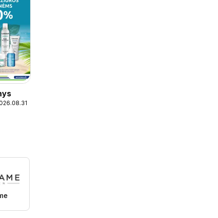
nys
2026.08.31
ame