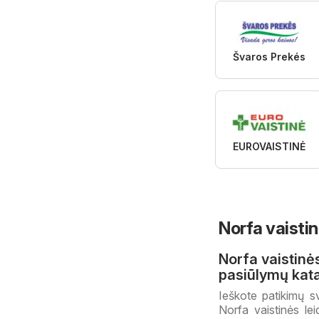
Švaros Prekés
EUROVAISTINĖ
Norfa vaistin
Norfa vaistinės
pasiūlymų kat
Ieškote patikimų sv
Norfa vaistinės lei