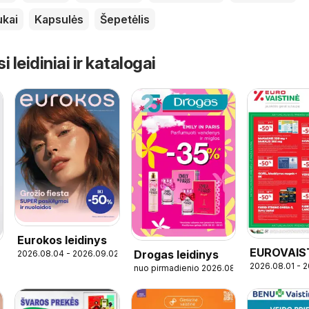
ukai
Kapsulės
Šepetėlis
leidiniai ir katalogai
Eurokos leidinys
EUROVAIS
Drogas leidinys
2026.08.04 - 2026.09.02
2026.08.01 - 
leidinys
nuo pirmadienio 2026.08.03
5