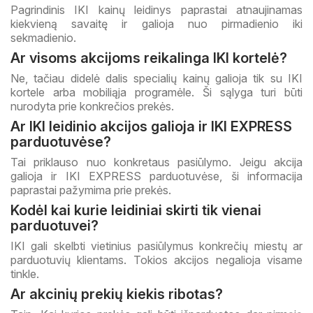
Pagrindinis IKI kainų leidinys paprastai atnaujinamas
kiekvieną savaitę ir galioja nuo pirmadienio iki
sekmadienio.
Ar visoms akcijoms reikalinga IKI kortelė?
Ne, tačiau didelė dalis specialių kainų galioja tik su IKI
kortele arba mobiliąja programėle. Ši sąlyga turi būti
nurodyta prie konkrečios prekės.
Ar IKI leidinio akcijos galioja ir IKI EXPRESS
parduotuvėse?
Tai priklauso nuo konkretaus pasiūlymo. Jeigu akcija
galioja ir IKI EXPRESS parduotuvėse, ši informacija
paprastai pažymima prie prekės.
Kodėl kai kurie leidiniai skirti tik vienai
parduotuvei?
IKI gali skelbti vietinius pasiūlymus konkrečių miestų ar
parduotuvių klientams. Tokios akcijos negalioja visame
tinkle.
Ar akcinių prekių kiekis ribotas?