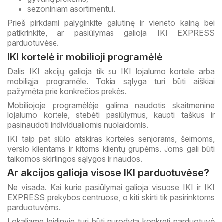
sezoniniam asortimentui.
Prieš pirkdami palyginkite galutinę ir vieneto kainą bei
patikrinkite, ar pasiūlymas galioja IKI EXPRESS
parduotuvėse.
IKI kortelė ir mobilioji programėlė
Dalis IKI akcijų galioja tik su IKI lojalumo kortele arba
mobiliąja programėle. Tokia sąlyga turi būti aiškiai
pažymėta prie konkrečios prekės.
Mobiliojoje programėlėje galima naudotis skaitmenine
lojalumo kortele, stebėti pasiūlymus, kaupti taškus ir
pasinaudoti individualiomis nuolaidomis.
IKI taip pat siūlo atskiras korteles senjorams, šeimoms,
verslo klientams ir kitoms klientų grupėms. Joms gali būti
taikomos skirtingos sąlygos ir naudos.
Ar akcijos galioja visose IKI parduotuvėse?
Ne visada. Kai kurie pasiūlymai galioja visuose IKI ir IKI
EXPRESS prekybos centruose, o kiti skirti tik pasirinktoms
parduotuvėms.
Lokaliame leidinyje turi būti nurodyta konkreti parduotuvė