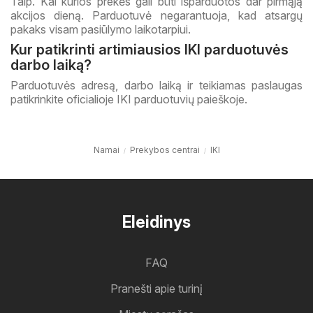
Taip. Kai kurios prekės gali būti išparduotos dar pirmąją
akcijos dieną. Parduotuvė negarantuoja, kad atsargų
pakaks visam pasiūlymo laikotarpiui.
Kur patikrinti artimiausios IKI parduotuvės
darbo laiką?
Parduotuvės adresą, darbo laiką ir teikiamas paslaugas
patikrinkite oficialioje IKI parduotuvių paieškoje.
Namai
Prekybos centrai
IKI
Eleidinys
FAQ
Pranešti apie turinį