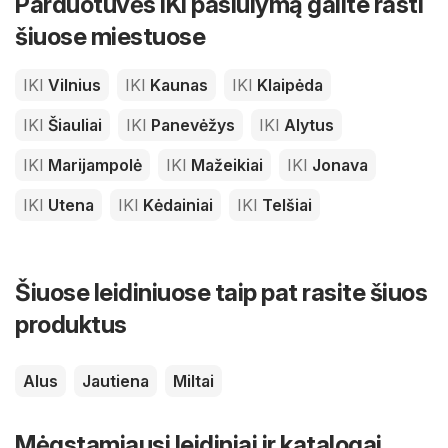
Parduotuvės IKI pasiūlymą galite rasti
šiuose miestuose
IKI
Vilnius
IKI
Kaunas
IKI
Klaipėda
IKI
Šiauliai
IKI
Panevėžys
IKI
Alytus
IKI
Marijampolė
IKI
Mažeikiai
IKI
Jonava
IKI
Utena
IKI
Kėdainiai
IKI
Telšiai
Šiuose leidiniuose taip pat rasite šiuos
produktus
Alus
Jautiena
Miltai
Mėgstamiausi leidiniai ir katalogai