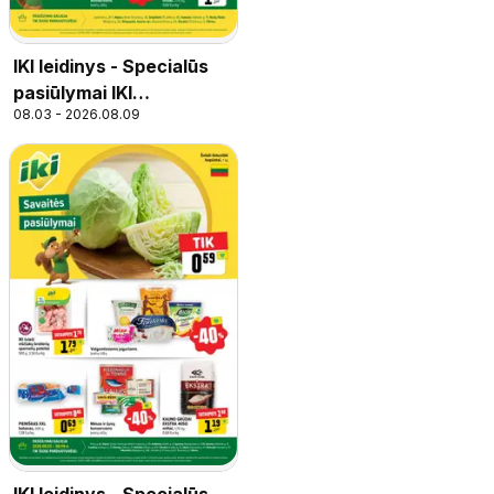
IKI leidinys - Specialūs
pasiūlymai IKI
08.03 - 2026.08.09
parduotuvės klientams
IKI leidinys - Specialūs