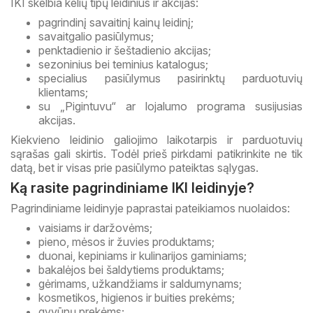
IKI skelbia kelių tipų leidinius ir akcijas:
pagrindinį savaitinį kainų leidinį;
savaitgalio pasiūlymus;
penktadienio ir šeštadienio akcijas;
sezoninius bei teminius katalogus;
specialius pasiūlymus pasirinktų parduotuvių
klientams;
su „Pigintuvu“ ar lojalumo programa susijusias
akcijas.
Kiekvieno leidinio galiojimo laikotarpis ir parduotuvių
sąrašas gali skirtis. Todėl prieš pirkdami patikrinkite ne tik
datą, bet ir visas prie pasiūlymo pateiktas sąlygas.
Ką rasite pagrindiniame IKI leidinyje?
Pagrindiniame leidinyje paprastai pateikiamos nuolaidos:
vaisiams ir daržovėms;
pieno, mėsos ir žuvies produktams;
duonai, kepiniams ir kulinarijos gaminiams;
bakalėjos bei šaldytiems produktams;
gėrimams, užkandžiams ir saldumynams;
kosmetikos, higienos ir buities prekėms;
gyvūnų prekėms;