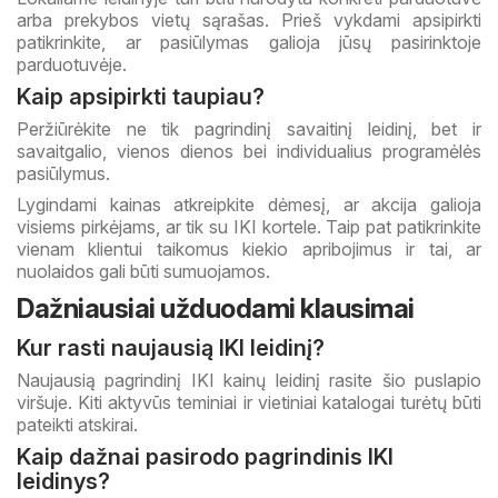
arba prekybos vietų sąrašas. Prieš vykdami apsipirkti
patikrinkite, ar pasiūlymas galioja jūsų pasirinktoje
parduotuvėje.
Kaip apsipirkti taupiau?
Peržiūrėkite ne tik pagrindinį savaitinį leidinį, bet ir
savaitgalio, vienos dienos bei individualius programėlės
pasiūlymus.
Lygindami kainas atkreipkite dėmesį, ar akcija galioja
visiems pirkėjams, ar tik su IKI kortele. Taip pat patikrinkite
vienam klientui taikomus kiekio apribojimus ir tai, ar
nuolaidos gali būti sumuojamos.
Dažniausiai užduodami klausimai
Kur rasti naujausią IKI leidinį?
Naujausią pagrindinį IKI kainų leidinį rasite šio puslapio
viršuje. Kiti aktyvūs teminiai ir vietiniai katalogai turėtų būti
pateikti atskirai.
Kaip dažnai pasirodo pagrindinis IKI
leidinys?