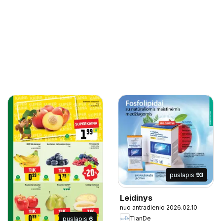
puslapis
93
Leidinys
nuo antradienio 2026.02.10
TianDe
puslapis
6