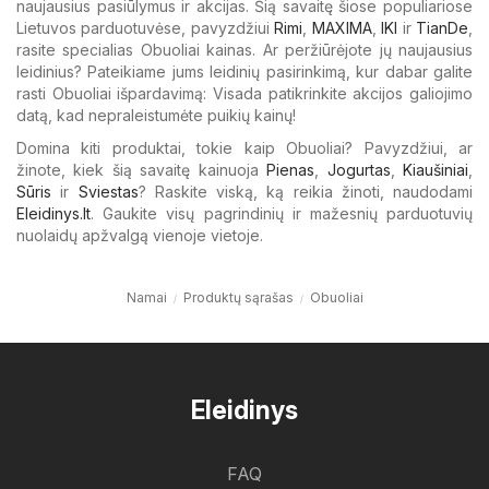
naujausius pasiūlymus ir akcijas. Šią savaitę šiose populiariose
Lietuvos parduotuvėse, pavyzdžiui
Rimi
,
MAXIMA
,
IKI
ir
TianDe
,
rasite specialias Obuoliai kainas. Ar peržiūrėjote jų naujausius
leidinius? Pateikiame jums leidinių pasirinkimą, kur dabar galite
rasti Obuoliai išpardavimą: Visada patikrinkite akcijos galiojimo
datą, kad nepraleistumėte puikių kainų!
Domina kiti produktai, tokie kaip Obuoliai? Pavyzdžiui, ar
žinote, kiek šią savaitę kainuoja
Pienas
,
Jogurtas
,
Kiaušiniai
,
Sūris
ir
Sviestas
? Raskite viską, ką reikia žinoti, naudodami
Eleidinys.lt
. Gaukite visų pagrindinių ir mažesnių parduotuvių
nuolaidų apžvalgą vienoje vietoje.
Namai
Produktų sąrašas
Obuoliai
Eleidinys
FAQ