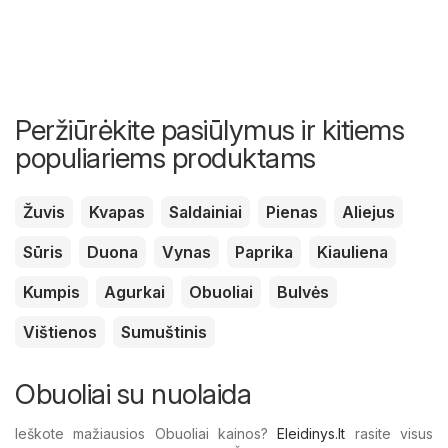
Peržiūrėkite pasiūlymus ir kitiems
populiariems produktams
Žuvis
Kvapas
Saldainiai
Pienas
Aliejus
Sūris
Duona
Vynas
Paprika
Kiauliena
Kumpis
Agurkai
Obuoliai
Bulvės
Vištienos
Sumuštinis
Obuoliai su nuolaida
Ieškote mažiausios Obuoliai kainos?
Eleidinys.lt
rasite visus