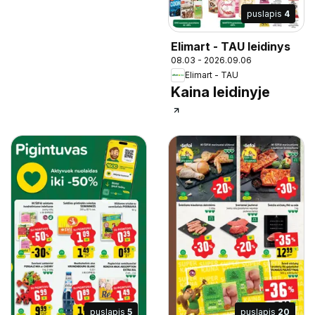
puslapis
4
Elimart - TAU leidinys
08.03 - 2026.09.06
Elimart - TAU
Kaina leidinyje
puslapis
5
puslapis
20