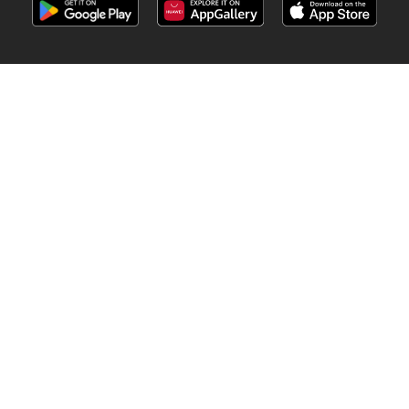
Sekite mus
Kitos šalys:
Österreich
Australia
België
Canada
Schweiz
Deutschland
Danmark
Suomi
France
Great Britain
Italia
Nederland
Norge
Sverige
South Africa
Copyright © 2026
Eleidinys.lt
.
liko diena/dienų/dienos
Svetainės naudojimo sąlygos
Informacija apie asmens duomenų tvarkymą