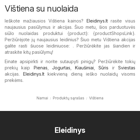
Vištiena su nuolaida
Ieškote mažiausios Vištiena kainos?
Eleidinys.lt
rasite visus
naujausius pasiūlymus ir akcijas. Šiuo metu, šios parduotuvės
siūlo nuolaidas produktui {​product}: {​productShopsLink}.
Peržiūrėjote jų naujausius leidinius? Šiuo metu Vištiena akcijas
galite rasti šiuose leidiniuose: . Peržiūrėkite jas šiandien ir
atraskite kitų pasiūlymų!
Einate apsipirkti ir norite sutaupyti pinigų? Peržiūrėkite tokių
prekių kaip
Pienas
,
Jogurtas
,
Kiaušiniai
,
Sūris
ir
Sviestas
akcijas.
Eleidinys.lt
kiekvieną dieną ieško nuolaidų visoms
prekėms.
Namai
Produktų sąrašas
Vištiena
Eleidinys