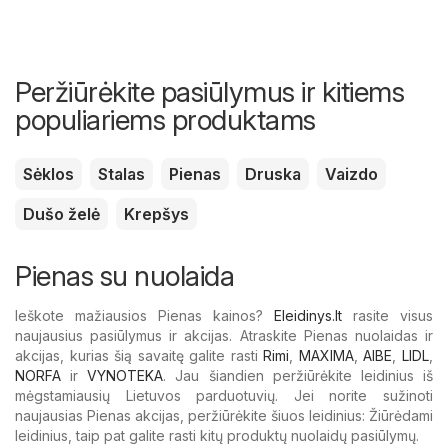
Peržiūrėkite pasiūlymus ir kitiems
populiariems produktams
Sėklos
Stalas
Pienas
Druska
Vaizdo
Dušo želė
Krepšys
Pienas su nuolaida
Ieškote mažiausios Pienas kainos?
Eleidinys.lt
rasite visus
naujausius pasiūlymus ir akcijas. Atraskite Pienas nuolaidas ir
akcijas, kurias šią savaitę galite rasti
Rimi
,
MAXIMA
,
AIBE
,
LIDL
,
NORFA
ir
VYNOTEKA
. Jau šiandien peržiūrėkite leidinius iš
mėgstamiausių Lietuvos parduotuvių. Jei norite sužinoti
naujausias Pienas akcijas, peržiūrėkite šiuos leidinius: Žiūrėdami
leidinius, taip pat galite rasti kitų produktų nuolaidų pasiūlymų.