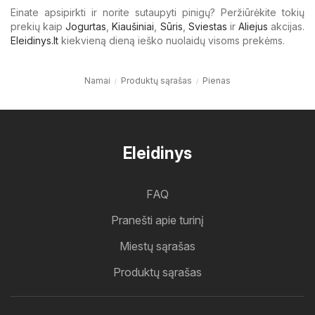
Einate apsipirkti ir norite sutaupyti pinigų? Peržiūrėkite tokių
prekių kaip
Jogurtas
,
Kiaušiniai
,
Sūris
,
Sviestas
ir
Aliejus
akcijas.
Eleidinys.lt
kiekvieną dieną ieško nuolaidų visoms prekėms.
Namai
Produktų sąrašas
Pienas
Eleidinys
FAQ
Pranešti apie turinį
Miestų sąrašas
Produktų sąrašas