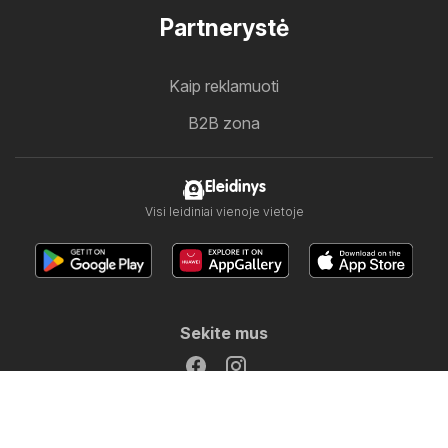
Partnerystė
Kaip reklamuoti
B2B zona
Eleidinys
Visi leidiniai vienoje vietoje
Sekite mus
Kitos šalys:
Österreich
Australia
België
Canada
Schweiz
Deutschland
Danmark
Suomi
France