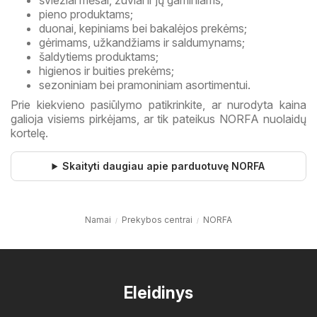
šviežiai mėsai, žuviai ir jų gaminiams;
pieno produktams;
duonai, kepiniams bei bakalėjos prekėms;
gėrimams, užkandžiams ir saldumynams;
šaldytiems produktams;
higienos ir buities prekėms;
sezoniniam bei pramoniniam asortimentui.
Prie kiekvieno pasiūlymo patikrinkite, ar nurodyta kaina
galioja visiems pirkėjams, ar tik pateikus NORFA nuolaidų
kortelę.
Skaityti daugiau apie parduotuvę NORFA
Namai
Prekybos centrai
NORFA
Eleidinys