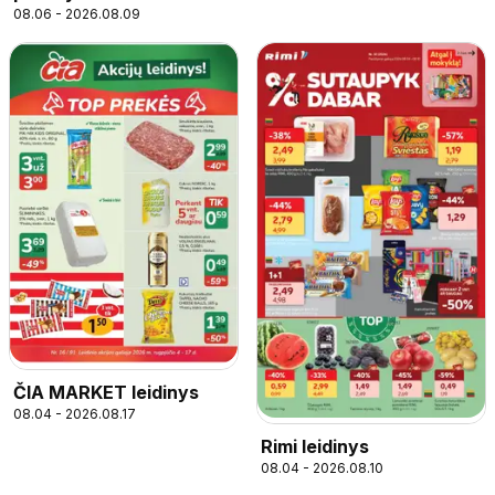
08.06 - 2026.08.09
parduotuvės klientams
ČIA MARKET leidinys
08.04 - 2026.08.17
Rimi leidinys
08.04 - 2026.08.10