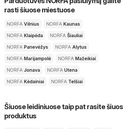
Parduotuvės NORFA pasiūlymą galite
rasti šiuose miestuose
NORFA
Vilnius
NORFA
Kaunas
NORFA
Klaipėda
NORFA
Šiauliai
NORFA
Panevėžys
NORFA
Alytus
NORFA
Marijampolė
NORFA
Mažeikiai
NORFA
Jonava
NORFA
Utena
NORFA
Kėdainiai
NORFA
Telšiai
Šiuose leidiniuose taip pat rasite šiuos
produktus