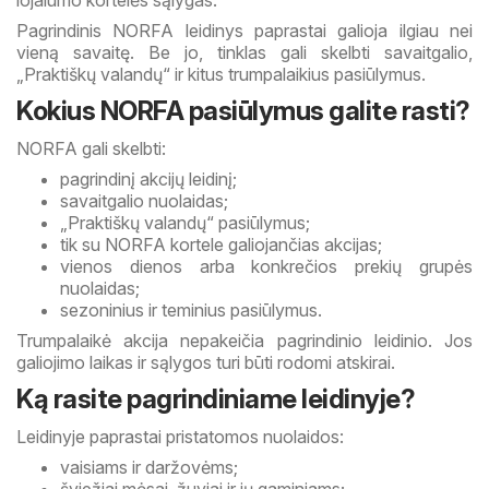
lojalumo kortelės sąlygas.
Pagrindinis NORFA leidinys paprastai galioja ilgiau nei
vieną savaitę. Be jo, tinklas gali skelbti savaitgalio,
„Praktiškų valandų“ ir kitus trumpalaikius pasiūlymus.
Kokius NORFA pasiūlymus galite rasti?
NORFA gali skelbti:
pagrindinį akcijų leidinį;
savaitgalio nuolaidas;
„Praktiškų valandų“ pasiūlymus;
tik su NORFA kortele galiojančias akcijas;
vienos dienos arba konkrečios prekių grupės
nuolaidas;
sezoninius ir teminius pasiūlymus.
Trumpalaikė akcija nepakeičia pagrindinio leidinio. Jos
galiojimo laikas ir sąlygos turi būti rodomi atskirai.
Ką rasite pagrindiniame leidinyje?
Leidinyje paprastai pristatomos nuolaidos:
vaisiams ir daržovėms;