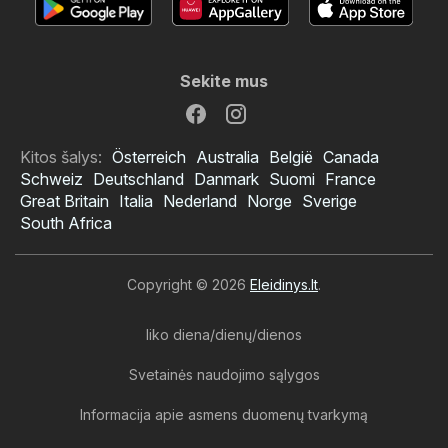
Sekite mus
Kitos šalys:
Österreich
Australia
België
Canada
Schweiz
Deutschland
Danmark
Suomi
France
Great Britain
Italia
Nederland
Norge
Sverige
South Africa
Copyright © 2026
Eleidinys.lt
.
liko diena/dienų/dienos
Svetainės naudojimo sąlygos
Informacija apie asmens duomenų tvarkymą
NORFA leidinys