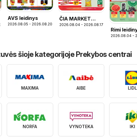
AVS leidinys
ČIA MARKET
2026.08.05 - 2026.08.20
9
2026.08.04 - 2026.08.17
leidinys
Rimi leidin
2026.08.04 - 
uvės šioje kategorijoje Prekybos centrai
MAXIMA
AIBE
LID
NORFA
VYNOTEKA
IKI