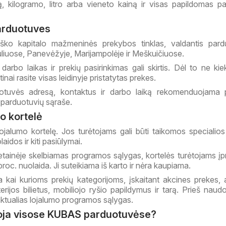
ą, kilogramo, litro arba vieneto kainą ir visas papildomas p
arduotuves
ško kapitalo mažmeninės prekybos tinklas, valdantis pard
auliuose, Panevėžyje, Marijampolėje ir Meškuičiuose.
darbo laikas ir prekių pasirinkimas gali skirtis. Dėl to ne kie
inai rasite visas leidinyje pristatytas prekes.
otuvės adresą, kontaktus ir darbo laiką rekomenduojama pa
parduotuvių sąraše.
o kortelė
jalumo kortelę. Jos turėtojams gali būti taikomos specialios
aidos ir kiti pasiūlymai.
vetainėje skelbiamas programos sąlygas, kortelės turėtojams į
oc. nuolaida. Ji suteikiama iš karto ir nėra kaupiama.
kai kurioms prekių kategorijoms, įskaitant akcines prekes, a
erijos bilietus, mobiliojo ryšio papildymus ir tarą. Prieš naud
 aktualias lojalumo programos sąlygas.
ioja visose KUBAS parduotuvėse?