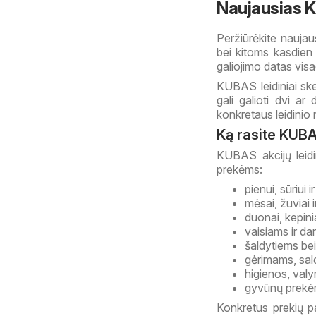
Naujausias K
Peržiūrėkite naujau
bei kitoms kasdien 
galiojimo datas visad
KUBAS leidiniai skel
gali galioti dvi ar
konkretaus leidinio
Ką rasite KUBA
KUBAS akcijų leidi
prekėms:
pienui, sūriui 
mėsai, žuviai 
duonai, kepin
vaisiams ir d
šaldytiems bei
gėrimams, sa
higienos, valy
gyvūnų prekėm
Konkretus prekių pa