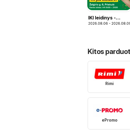
IKI leidinys -
2026.08.06 - 2026.08.0
Specialūs
pasiūlymai IKI
Priekulė
parduotuvės
Kitos parduot
klientams
Rimi
ePromo