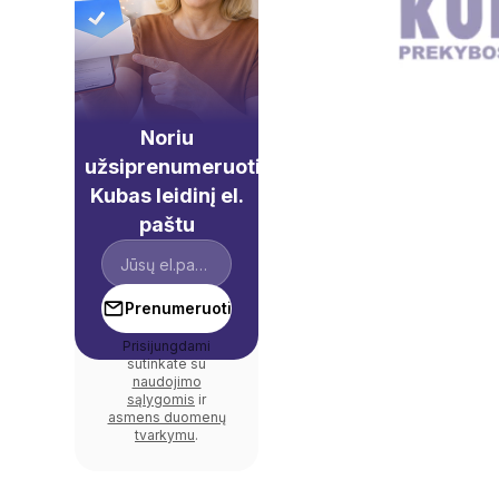
Noriu
užsiprenumeruoti
Kubas leidinį el.
paštu
Prenumeruoti
Prisijungdami
sutinkate su
naudojimo
sąlygomis
ir
asmens duomenų
tvarkymu
.