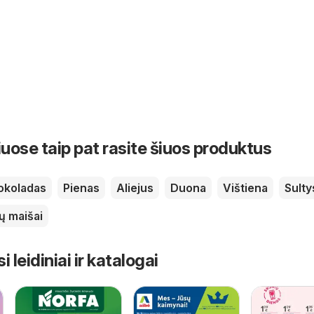
iuose taip pat rasite šiuos produktus
okoladas
Pienas
Aliejus
Duona
Vištiena
Sulty
ių maišai
leidiniai ir katalogai