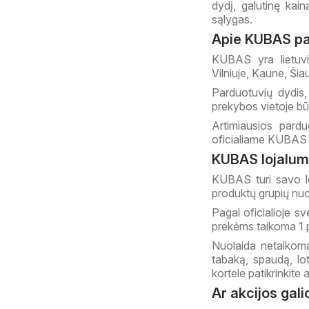
dydį, galutinę kain
sąlygas.
Apie KUBAS p
KUBAS yra lietuvi
Vilniuje, Kaune, Ši
Parduotuvių dydis, 
prekybos vietoje būt
Artimiausios pardu
oficialiame KUBAS 
KUBAS lojalum
KUBAS turi savo lo
produktų grupių nuol
Pagal oficialioje s
prekėms taikoma 1 pr
Nuolaida netaikoma 
tabaką, spaudą, lot
kortele patikrinkite
Ar akcijos gal