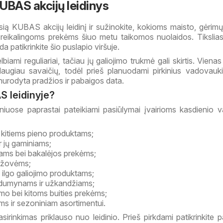
UBAS akcijų leidinys
sią KUBAS akcijų leidinį ir sužinokite, kokioms maisto, gėrimų,
reikalingoms prekėms šiuo metu taikomos nuolaidos. Tikslias 
a patikrinkite šio puslapio viršuje.
biami reguliariai, tačiau jų galiojimo trukmė gali skirtis. Vienas
 daugiau savaičių, todėl prieš planuodami pirkinius vadovauki
 nurodyta pradžios ir pabaigos data.
S leidinyje?
niuose paprastai pateikiami pasiūlymai įvairioms kasdienio v
ir kitiems pieno produktams;
ir jų gaminiams;
iams bei bakalėjos prekėms;
aržovėms;
 ilgo galiojimo produktams;
ldumynams ir užkandžiams;
mo bei kitoms buities prekėms;
s ir sezoniniam asortimentui.
sirinkimas priklauso nuo leidinio. Prieš pirkdami patikrinkite 