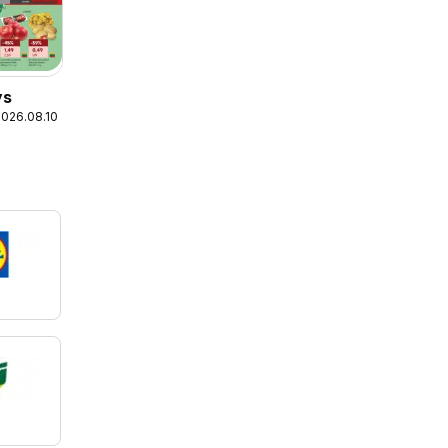
ys
2026.08.10
L