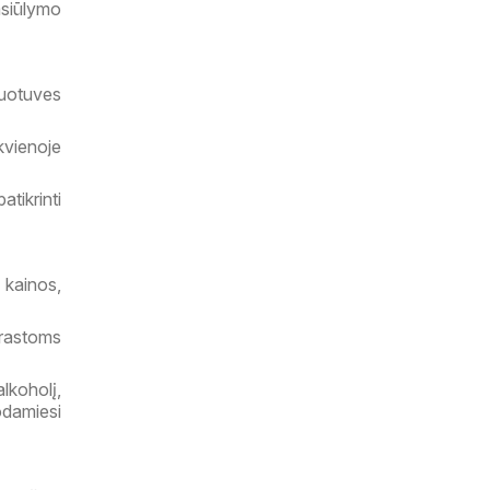
asiūlymo
uotuves
kvienoje
tikrinti
 kainos,
prastoms
lkoholį,
odamiesi