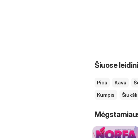
Šiuose leidin
Pica
Kava
Š
Kumpis
Šiukšl
Mėgstamiausi 