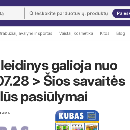
Paieš
Drabužiai, avalynė ir sportas
Vaistai, kosmetika
Kitos
Blog
leidinys galioja nuo
7.28 > Šios savaitės
lūs pasiūlymai
KLAMA