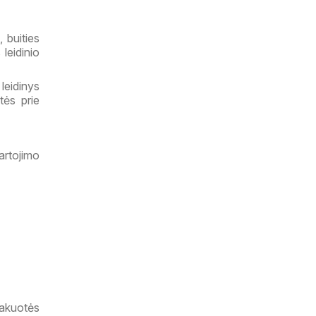
 buities
leidinio
 leidinys
tės prie
artojimo
pakuotės