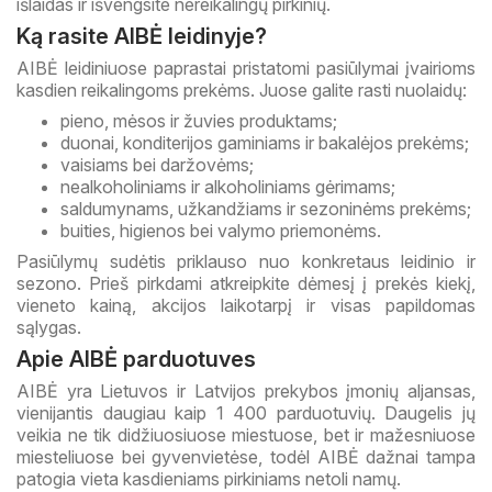
išlaidas ir išvengsite nereikalingų pirkinių.
Ką rasite AIBĖ leidinyje?
AIBĖ leidiniuose paprastai pristatomi pasiūlymai įvairioms
kasdien reikalingoms prekėms. Juose galite rasti nuolaidų:
pieno, mėsos ir žuvies produktams;
duonai, konditerijos gaminiams ir bakalėjos prekėms;
vaisiams bei daržovėms;
nealkoholiniams ir alkoholiniams gėrimams;
saldumynams, užkandžiams ir sezoninėms prekėms;
buities, higienos bei valymo priemonėms.
Pasiūlymų sudėtis priklauso nuo konkretaus leidinio ir
sezono. Prieš pirkdami atkreipkite dėmesį į prekės kiekį,
vieneto kainą, akcijos laikotarpį ir visas papildomas
sąlygas.
Apie AIBĖ parduotuves
AIBĖ yra Lietuvos ir Latvijos prekybos įmonių aljansas,
vienijantis daugiau kaip 1 400 parduotuvių. Daugelis jų
veikia ne tik didžiuosiuose miestuose, bet ir mažesniuose
miesteliuose bei gyvenvietėse, todėl AIBĖ dažnai tampa
patogia vieta kasdieniams pirkiniams netoli namų.