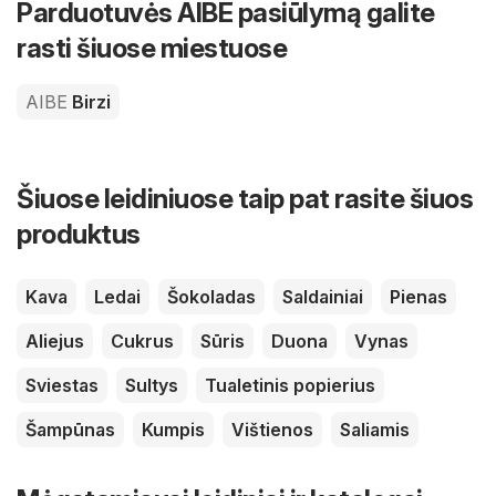
Parduotuvės AIBE pasiūlymą galite
rasti šiuose miestuose
AIBE
Birzi
Šiuose leidiniuose taip pat rasite šiuos
produktus
Kava
Ledai
Šokoladas
Saldainiai
Pienas
Aliejus
Cukrus
Sūris
Duona
Vynas
Sviestas
Sultys
Tualetinis popierius
Šampūnas
Kumpis
Vištienos
Saliamis