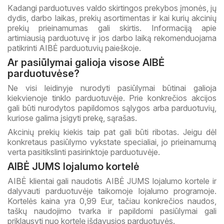
Kadangi parduotuves valdo skirtingos prekybos įmonės, jų
dydis, darbo laikas, prekių asortimentas ir kai kurių akcinių
prekių prieinamumas gali skirtis. Informaciją apie
artimiausią parduotuvę ir jos darbo laiką rekomenduojama
patikrinti AIBĖ parduotuvių paieškoje.
Ar pasiūlymai galioja visose AIBĖ
parduotuvėse?
Ne visi leidinyje nurodyti pasiūlymai būtinai galioja
kiekvienoje tinklo parduotuvėje. Prie konkrečios akcijos
gali būti nurodytos papildomos sąlygos arba parduotuvių,
kuriose galima įsigyti prekę, sąrašas.
Akcinių prekių kiekis taip pat gali būti ribotas. Jeigu dėl
konkretaus pasiūlymo vykstate specialiai, jo prieinamumą
verta pasitikslinti pasirinktoje parduotuvėje.
AIBĖ JUMS lojalumo kortelė
AIBĖ klientai gali naudotis AIBĖ JUMS lojalumo kortele ir
dalyvauti parduotuvėje taikomoje lojalumo programoje.
Kortelės kaina yra 0,99 Eur, tačiau konkrečios naudos,
taškų naudojimo tvarka ir papildomi pasiūlymai gali
priklausyti nuo kortelę išdavusios parduotuvės.