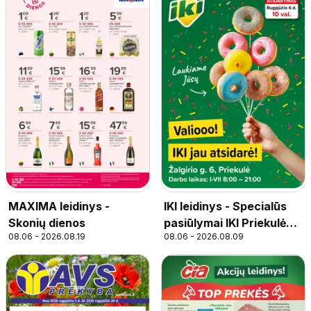
MAXIMA leidinys -
IKI leidinys - Specialūs
Skonių dienos
pasiūlymai IKI Priekulė
08.06 - 2026.08.19
08.06 - 2026.08.09
parduotuvės klientams