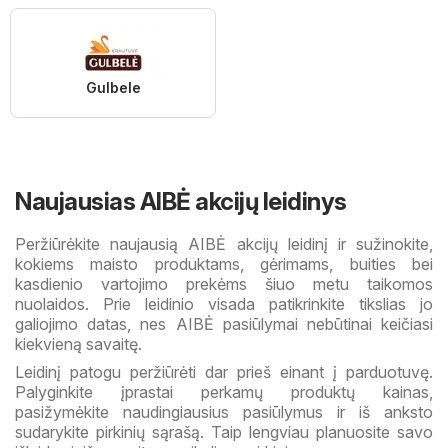
Gulbele
Naujausias AIBĖ akcijų leidinys
Peržiūrėkite naujausią AIBĖ akcijų leidinį ir sužinokite,
kokiems maisto produktams, gėrimams, buities bei
kasdienio vartojimo prekėms šiuo metu taikomos
nuolaidos. Prie leidinio visada patikrinkite tikslias jo
galiojimo datas, nes AIBĖ pasiūlymai nebūtinai keičiasi
kiekvieną savaitę.
Leidinį patogu peržiūrėti dar prieš einant į parduotuvę.
Palyginkite įprastai perkamų produktų kainas,
pasižymėkite naudingiausius pasiūlymus ir iš anksto
sudarykite pirkinių sąrašą. Taip lengviau planuosite savo