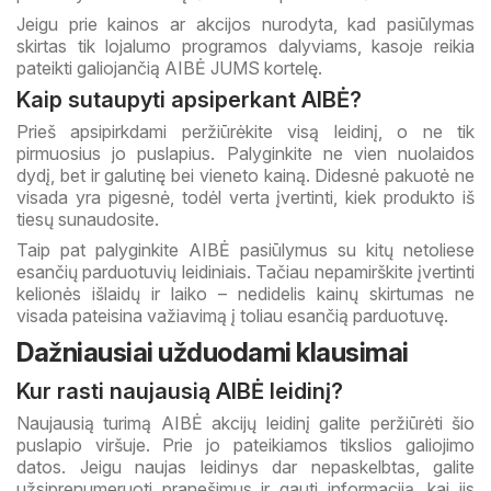
Jeigu prie kainos ar akcijos nurodyta, kad pasiūlymas
skirtas tik lojalumo programos dalyviams, kasoje reikia
pateikti galiojančią AIBĖ JUMS kortelę.
Kaip sutaupyti apsiperkant AIBĖ?
Prieš apsipirkdami peržiūrėkite visą leidinį, o ne tik
pirmuosius jo puslapius. Palyginkite ne vien nuolaidos
dydį, bet ir galutinę bei vieneto kainą. Didesnė pakuotė ne
visada yra pigesnė, todėl verta įvertinti, kiek produkto iš
tiesų sunaudosite.
Taip pat palyginkite AIBĖ pasiūlymus su kitų netoliese
esančių parduotuvių leidiniais. Tačiau nepamirškite įvertinti
kelionės išlaidų ir laiko – nedidelis kainų skirtumas ne
visada pateisina važiavimą į toliau esančią parduotuvę.
Dažniausiai užduodami klausimai
Kur rasti naujausią AIBĖ leidinį?
Naujausią turimą AIBĖ akcijų leidinį galite peržiūrėti šio
puslapio viršuje. Prie jo pateikiamos tikslios galiojimo
datos. Jeigu naujas leidinys dar nepaskelbtas, galite
užsiprenumeruoti pranešimus ir gauti informaciją, kai jis