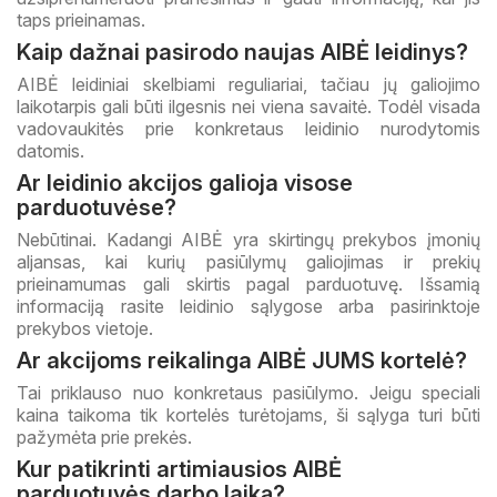
taps prieinamas.
Kaip dažnai pasirodo naujas AIBĖ leidinys?
AIBĖ leidiniai skelbiami reguliariai, tačiau jų galiojimo
laikotarpis gali būti ilgesnis nei viena savaitė. Todėl visada
vadovaukitės prie konkretaus leidinio nurodytomis
datomis.
Ar leidinio akcijos galioja visose
parduotuvėse?
Nebūtinai. Kadangi AIBĖ yra skirtingų prekybos įmonių
aljansas, kai kurių pasiūlymų galiojimas ir prekių
prieinamumas gali skirtis pagal parduotuvę. Išsamią
informaciją rasite leidinio sąlygose arba pasirinktoje
prekybos vietoje.
Ar akcijoms reikalinga AIBĖ JUMS kortelė?
Tai priklauso nuo konkretaus pasiūlymo. Jeigu speciali
kaina taikoma tik kortelės turėtojams, ši sąlyga turi būti
pažymėta prie prekės.
Kur patikrinti artimiausios AIBĖ
parduotuvės darbo laiką?