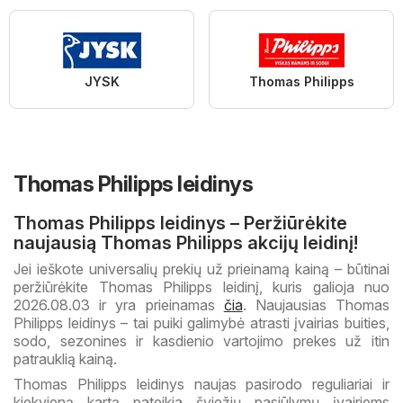
JYSK
Thomas Philipps
Thomas Philipps leidinys
Thomas Philipps leidinys – Peržiūrėkite
naujausią Thomas Philipps akcijų leidinį!
Jei ieškote universalių prekių už prieinamą kainą – būtinai
peržiūrėkite Thomas Philipps leidinį, kuris galioja nuo
2026.08.03 ir yra prieinamas
čia
. Naujausias Thomas
Philipps leidinys – tai puiki galimybė atrasti įvairias buities,
sodo, sezonines ir kasdienio vartojimo prekes už itin
patrauklią kainą.
Thomas Philipps leidinys naujas pasirodo reguliariai ir
kiekvieną kartą pateikia šviežių pasiūlymų įvairiems