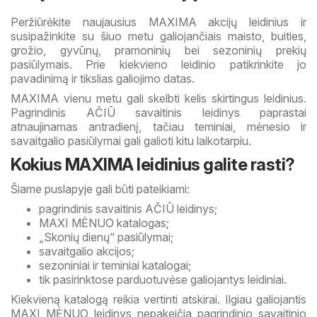
Peržiūrėkite naujausius MAXIMA akcijų leidinius ir
susipažinkite su šiuo metu galiojančiais maisto, buities,
grožio, gyvūnų, pramoninių bei sezoninių prekių
pasiūlymais. Prie kiekvieno leidinio patikrinkite jo
pavadinimą ir tikslias galiojimo datas.
MAXIMA vienu metu gali skelbti kelis skirtingus leidinius.
Pagrindinis AČIŪ savaitinis leidinys paprastai
atnaujinamas antradienį, tačiau teminiai, mėnesio ir
savaitgalio pasiūlymai gali galioti kitu laikotarpiu.
Kokius MAXIMA leidinius galite rasti?
Šiame puslapyje gali būti pateikiami:
pagrindinis savaitinis AČIŪ leidinys;
MAXI MĖNUO katalogas;
„Skonių dienų“ pasiūlymai;
savaitgalio akcijos;
sezoniniai ir teminiai katalogai;
tik pasirinktose parduotuvėse galiojantys leidiniai.
Kiekvieną katalogą reikia vertinti atskirai. Ilgiau galiojantis
MAXI MĖNUO leidinys nepakeičia pagrindinio savaitinio