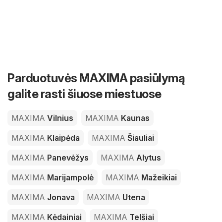
Parduotuvės MAXIMA pasiūlymą
galite rasti šiuose miestuose
MAXIMA
Vilnius
MAXIMA
Kaunas
MAXIMA
Klaipėda
MAXIMA
Šiauliai
MAXIMA
Panevėžys
MAXIMA
Alytus
MAXIMA
Marijampolė
MAXIMA
Mažeikiai
MAXIMA
Jonava
MAXIMA
Utena
MAXIMA
Kėdainiai
MAXIMA
Telšiai