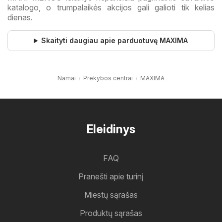
katalogo, o trumpalaikės akcijos gali galioti tik kelias
dienas.
Skaityti daugiau apie parduotuvę MAXIMA
Namai
Prekybos centrai
MAXIMA
Eleidinys
FAQ
Pranešti apie turinį
Miestų sąrašas
Produktų sąrašas