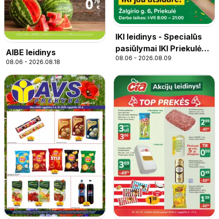
IKI leidinys - Specialūs
pasiūlymai IKI Priekulė
AIBE leidinys
08.06 - 2026.08.09
parduotuvės klientams
08.06 - 2026.08.18