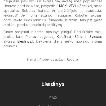
naujausius pasiūlymus ir akcijas. Šią savaitę šiose populiariose
Lietuvos parduotuvėse, pavyzdžiui
MOKI VEŽI
ir
Senukai
, rasite
specialias Robotas kainas. Ar peržiūrėjote jų naujausius
leidinius? Jei norite sužinoti naujausias Robotas akcijas,
peržiūrėkite šiuos leidinius: Žiūrėdami leidinius, taip pat galite
rasti kitų produktų nuolaidų pasiūlymų.
Einate apsipirkti ir norite sutaupyti pinigų? Peržiūrėkite tokių
prekių kaip
Pienas
,
Jogurtas
,
Kiaušiniai
,
Sūris
ir
Sviestas
akcijas.
Eleidinys.lt
kiekvieną dieną ieško nuolaidų visoms
prekėms.
Namai
Produktų sąrašas
Robotas
Eleidinys
FAQ