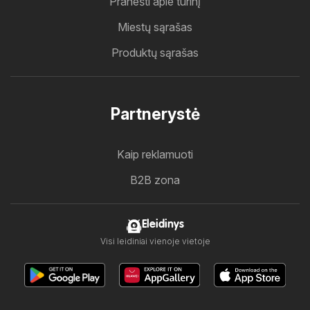
Pranešti apie turinį
Miestų sąrašas
Produktų sąrašas
Partnerystė
Kaip reklamuoti
B2B zona
Eleidinys
Visi leidiniai vienoje vietoje