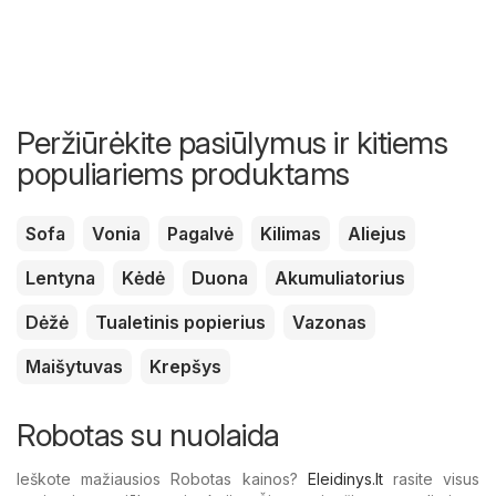
Peržiūrėkite pasiūlymus ir kitiems
populiariems produktams
Sofa
Vonia
Pagalvė
Kilimas
Aliejus
Lentyna
Kėdė
Duona
Akumuliatorius
Dėžė
Tualetinis popierius
Vazonas
Maišytuvas
Krepšys
Robotas su nuolaida
Ieškote mažiausios Robotas kainos?
Eleidinys.lt
rasite visus