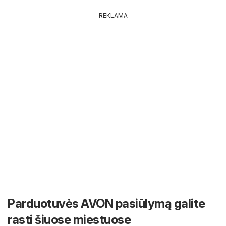
REKLAMA
Parduotuvės AVON pasiūlymą galite
rasti šiuose miestuose