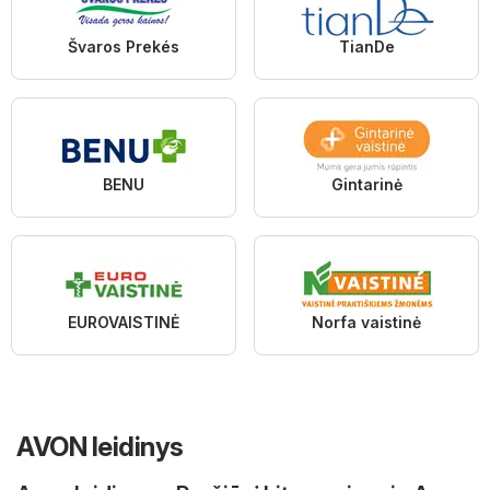
Švaros Prekés
TianDe
BENU
Gintarinė
EUROVAISTINĖ
Norfa vaistinė
AVON leidinys