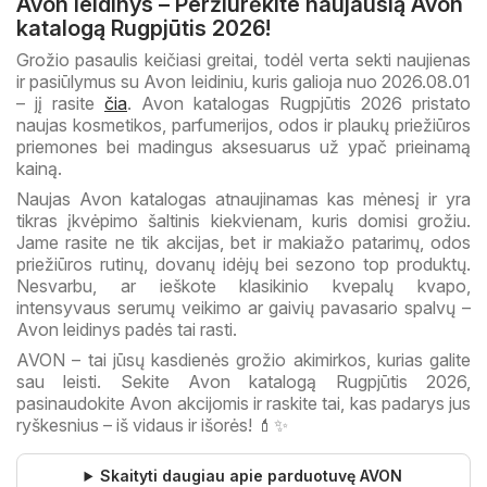
Avon leidinys – Peržiūrėkite naujausią Avon
katalogą Rugpjūtis 2026!
Grožio pasaulis keičiasi greitai, todėl verta sekti naujienas
ir pasiūlymus su Avon leidiniu, kuris galioja nuo 2026.08.01
– jį rasite
čia
. Avon katalogas Rugpjūtis 2026 pristato
naujas kosmetikos, parfumerijos, odos ir plaukų priežiūros
priemones bei madingus aksesuarus už ypač prieinamą
kainą.
Naujas Avon katalogas atnaujinamas kas mėnesį ir yra
tikras įkvėpimo šaltinis kiekvienam, kuris domisi grožiu.
Jame rasite ne tik akcijas, bet ir makiažo patarimų, odos
priežiūros rutinų, dovanų idėjų bei sezono top produktų.
Nesvarbu, ar ieškote klasikinio kvepalų kvapo,
intensyvaus serumų veikimo ar gaivių pavasario spalvų –
Avon leidinys padės tai rasti.
AVON – tai jūsų kasdienės grožio akimirkos, kurias galite
sau leisti. Sekite Avon katalogą Rugpjūtis 2026,
pasinaudokite Avon akcijomis ir raskite tai, kas padarys jus
ryškesnius – iš vidaus ir išorės! 💄✨
Skaityti daugiau apie parduotuvę AVON