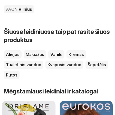
AVON
Vilnius
Šiuose leidiniuose taip pat rasite šiuos
produktus
Aliejus
Makiažas
Vanilė
Kremas
Tualetinis vanduo
Kvapusis vanduo
Šepetėlis
Putos
Mėgstamiausi leidiniai ir katalogai