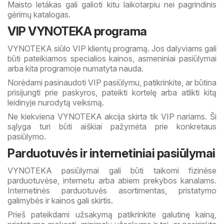
Maisto letákas gali galioti kitu laikotarpiu nei pagrindinis
gėrimų katalogas.
VIP VYNOTEKA programa
VYNOTEKA siūlo VIP klientų programą. Jos dalyviams gali
būti pateikiamos specialios kainos, asmeniniai pasiūlymai
arba kita programoje numatyta nauda.
Norėdami pasinaudoti VIP pasiūlymu, patikrinkite, ar būtina
prisijungti prie paskyros, pateikti kortelę arba atlikti kitą
leidinyje nurodytą veiksmą.
Ne kiekviena VYNOTEKA akcija skirta tik VIP nariams. Ši
sąlyga turi būti aiškiai pažymėta prie konkretaus
pasiūlymo.
Parduotuvės ir internetiniai pasiūlymai
VYNOTEKA pasiūlymai gali būti taikomi fizinėse
parduotuvėse, internetu arba abiem prekybos kanalams.
Internetinės parduotuvės asortimentas, pristatymo
galimybės ir kainos gali skirtis.
Prieš pateikdami užsakymą patikrinkite galutinę kainą,