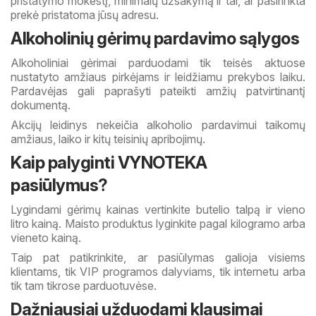
pristatymo mokestį, minimalų užsakymą ir tai, ar pasirinkta
prekė pristatoma jūsų adresu.
Alkoholinių gėrimų pardavimo sąlygos
Alkoholiniai gėrimai parduodami tik teisės aktuose
nustatyto amžiaus pirkėjams ir leidžiamu prekybos laiku.
Pardavėjas gali paprašyti pateikti amžių patvirtinantį
dokumentą.
Akcijų leidinys nekeičia alkoholio pardavimui taikomų
amžiaus, laiko ir kitų teisinių apribojimų.
Kaip palyginti VYNOTEKA
pasiūlymus?
Lygindami gėrimų kainas vertinkite butelio talpą ir vieno
litro kainą. Maisto produktus lyginkite pagal kilogramo arba
vieneto kainą.
Taip pat patikrinkite, ar pasiūlymas galioja visiems
klientams, tik VIP programos dalyviams, tik internetu arba
tik tam tikrose parduotuvėse.
Dažniausiai užduodami klausimai