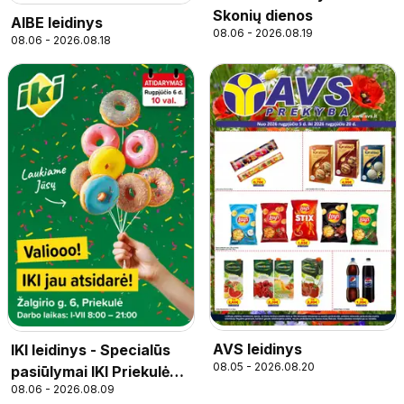
Skonių dienos
AIBE leidinys
08.06 - 2026.08.19
08.06 - 2026.08.18
AVS leidinys
IKI leidinys - Specialūs
08.05 - 2026.08.20
pasiūlymai IKI Priekulė
08.06 - 2026.08.09
parduotuvės klientams