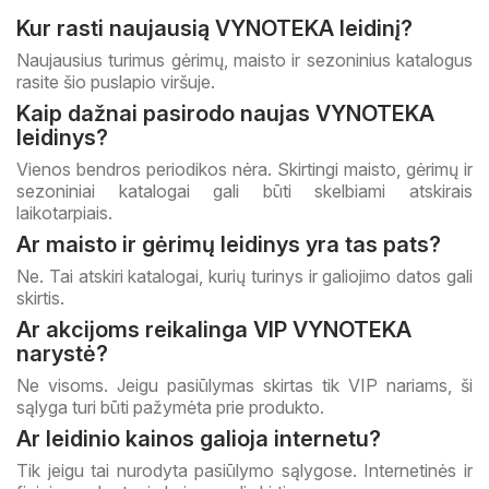
Kur rasti naujausią VYNOTEKA leidinį?
Naujausius turimus gėrimų, maisto ir sezoninius katalogus
rasite šio puslapio viršuje.
Kaip dažnai pasirodo naujas VYNOTEKA
leidinys?
Vienos bendros periodikos nėra. Skirtingi maisto, gėrimų ir
sezoniniai katalogai gali būti skelbiami atskirais
laikotarpiais.
Ar maisto ir gėrimų leidinys yra tas pats?
Ne. Tai atskiri katalogai, kurių turinys ir galiojimo datos gali
skirtis.
Ar akcijoms reikalinga VIP VYNOTEKA
narystė?
Ne visoms. Jeigu pasiūlymas skirtas tik VIP nariams, ši
sąlyga turi būti pažymėta prie produkto.
Ar leidinio kainos galioja internetu?
Tik jeigu tai nurodyta pasiūlymo sąlygose. Internetinės ir