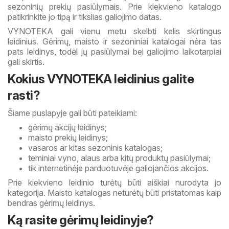
sezoninių prekių pasiūlymais. Prie kiekvieno katalogo
patikrinkite jo tipą ir tikslias galiojimo datas.
VYNOTEKA gali vienu metu skelbti kelis skirtingus
leidinius. Gėrimų, maisto ir sezoniniai katalogai nėra tas
pats leidinys, todėl jų pasiūlymai bei galiojimo laikotarpiai
gali skirtis.
Kokius VYNOTEKA leidinius galite
rasti?
Šiame puslapyje gali būti pateikiami:
gėrimų akcijų leidinys;
maisto prekių leidinys;
vasaros ar kitas sezoninis katalogas;
teminiai vyno, alaus arba kitų produktų pasiūlymai;
tik internetinėje parduotuvėje galiojančios akcijos.
Prie kiekvieno leidinio turėtų būti aiškiai nurodyta jo
kategorija. Maisto katalogas neturėtų būti pristatomas kaip
bendras gėrimų leidinys.
Ką rasite gėrimų leidinyje?