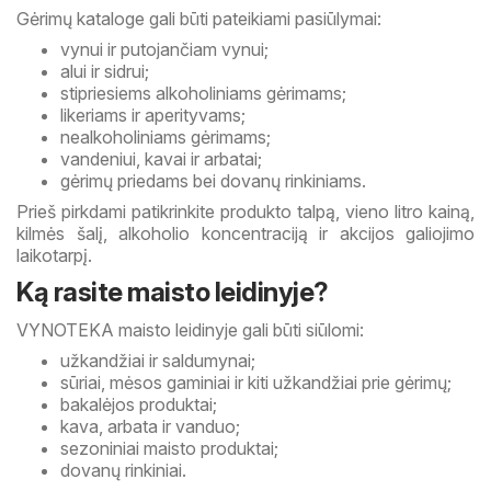
Gėrimų kataloge gali būti pateikiami pasiūlymai:
vynui ir putojančiam vynui;
alui ir sidrui;
stipriesiems alkoholiniams gėrimams;
likeriams ir aperityvams;
nealkoholiniams gėrimams;
vandeniui, kavai ir arbatai;
gėrimų priedams bei dovanų rinkiniams.
Prieš pirkdami patikrinkite produkto talpą, vieno litro kainą,
kilmės šalį, alkoholio koncentraciją ir akcijos galiojimo
laikotarpį.
Ką rasite maisto leidinyje?
VYNOTEKA maisto leidinyje gali būti siūlomi:
užkandžiai ir saldumynai;
sūriai, mėsos gaminiai ir kiti užkandžiai prie gėrimų;
bakalėjos produktai;
kava, arbata ir vanduo;
sezoniniai maisto produktai;
dovanų rinkiniai.