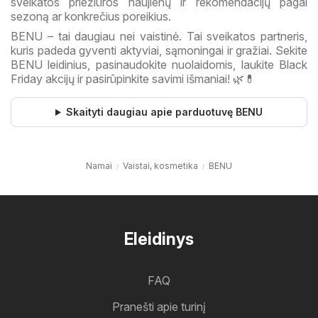
sveikatos priežiūros naujienų ir rekomendacijų pagal
sezoną ar konkrečius poreikius.
BENU – tai daugiau nei vaistinė. Tai sveikatos partneris,
kuris padeda gyventi aktyviai, sąmoningai ir gražiai. Sekite
BENU leidinius, pasinaudokite nuolaidomis, laukite Black
Friday akcijų ir pasirūpinkite savimi išmaniai! 🌿💊
Skaityti daugiau apie parduotuvę BENU
Namai
Vaistai, kosmetika
BENU
Eleidinys
FAQ
Pranešti apie turinį