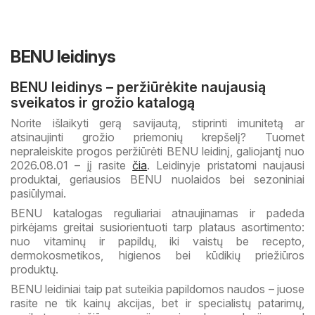
BENU leidinys
BENU leidinys – peržiūrėkite naujausią
sveikatos ir grožio katalogą
Norite išlaikyti gerą savijautą, stiprinti imunitetą ar
atsinaujinti grožio priemonių krepšelį? Tuomet
nepraleiskite progos peržiūrėti BENU leidinį, galiojantį nuo
2026.08.01 – jį rasite
čia
. Leidinyje pristatomi naujausi
produktai, geriausios BENU nuolaidos bei sezoniniai
pasiūlymai.
BENU katalogas reguliariai atnaujinamas ir padeda
pirkėjams greitai susiorientuoti tarp plataus asortimento:
nuo vitaminų ir papildų, iki vaistų be recepto,
dermokosmetikos, higienos bei kūdikių priežiūros
produktų.
BENU leidiniai taip pat suteikia papildomos naudos – juose
rasite ne tik kainų akcijas, bet ir specialistų patarimų,