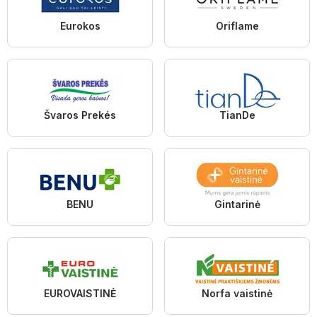
Eurokos
Oriflame
Švaros Prekés
TianDe
BENU
Gintarinė
EUROVAISTINĖ
Norfa vaistinė