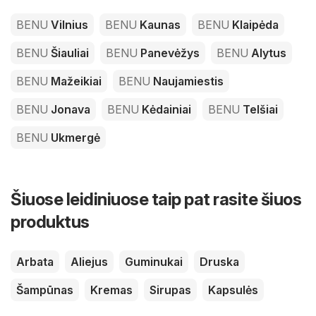
BENU
Vilnius
BENU
Kaunas
BENU
Klaipėda
BENU
Šiauliai
BENU
Panevėžys
BENU
Alytus
BENU
Mažeikiai
BENU
Naujamiestis
BENU
Jonava
BENU
Kėdainiai
BENU
Telšiai
BENU
Ukmergė
Šiuose leidiniuose taip pat rasite šiuos
produktus
Arbata
Aliejus
Guminukai
Druska
Šampūnas
Kremas
Sirupas
Kapsulės