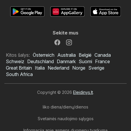
Sekite mus
Kitos šalys:
Österreich
Australia
België
Canada
Schweiz
Deutschland
Danmark
Suomi
France
Great Britain
Italia
Nederland
Norge
Sverige
South Africa
Copyright © 2026
Eleidinys.lt
.
liko diena/dienų/dienos
Svetainės naudojimo sąlygos
Informacija apie asmens duomenų tvarkymą