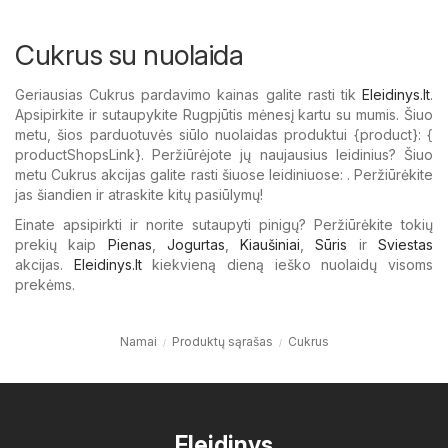
Cukrus su nuolaida
Geriausias Cukrus pardavimo kainas galite rasti tik
Eleidinys.lt
.
Apsipirkite ir sutaupykite Rugpjūtis mėnesį kartu su mumis. Šiuo
metu, šios parduotuvės siūlo nuolaidas produktui {​product}: {​
productShopsLink}. Peržiūrėjote jų naujausius leidinius? Šiuo
metu Cukrus akcijas galite rasti šiuose leidiniuose: . Peržiūrėkite
jas šiandien ir atraskite kitų pasiūlymų!
Einate apsipirkti ir norite sutaupyti pinigų? Peržiūrėkite tokių
prekių kaip
Pienas
,
Jogurtas
,
Kiaušiniai
,
Sūris
ir
Sviestas
akcijas.
Eleidinys.lt
kiekvieną dieną ieško nuolaidų visoms
prekėms.
Namai
Produktų sąrašas
Cukrus
Eleidinys