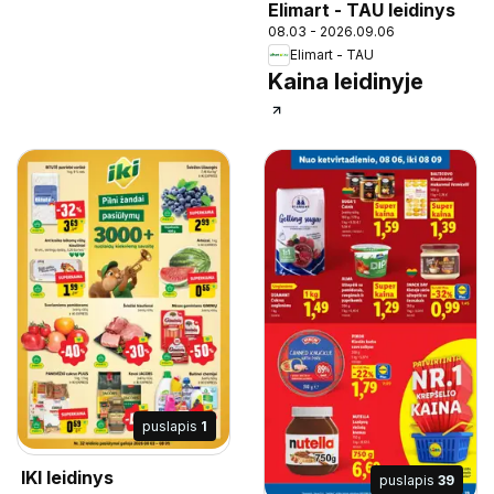
Elimart - TAU leidinys
08.03 - 2026.09.06
Elimart - TAU
Kaina leidinyje
puslapis
1
IKI leidinys
puslapis
39