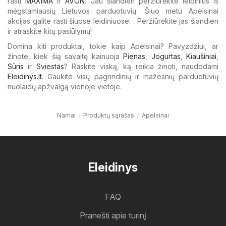
rasti
MAXIMA
ir
AVON
. Jau šiandien peržiūrėkite leidinius iš
mėgstamiausių Lietuvos parduotuvių. Šiuo metu Apelsinai
akcijas galite rasti šiuose leidiniuose: . Peržiūrėkite jas šiandien
ir atraskite kitų pasiūlymų!
Domina kiti produktai, tokie kaip Apelsinai? Pavyzdžiui, ar
žinote, kiek šią savaitę kainuoja
Pienas
,
Jogurtas
,
Kiaušiniai
,
Sūris
ir
Sviestas
? Raskite viską, ką reikia žinoti, naudodami
Eleidinys.lt
. Gaukite visų pagrindinių ir mažesnių parduotuvių
nuolaidų apžvalgą vienoje vietoje.
Namai
Produktų sąrašas
Apelsinai
Eleidinys
FAQ
Pranešti apie turinį