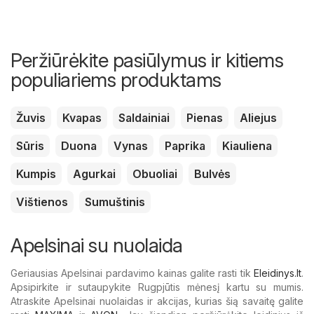
Peržiūrėkite pasiūlymus ir kitiems
populiariems produktams
Žuvis
Kvapas
Saldainiai
Pienas
Aliejus
Sūris
Duona
Vynas
Paprika
Kiauliena
Kumpis
Agurkai
Obuoliai
Bulvės
Vištienos
Sumuštinis
Apelsinai su nuolaida
Geriausias Apelsinai pardavimo kainas galite rasti tik
Eleidinys.lt
.
Apsipirkite ir sutaupykite Rugpjūtis mėnesį kartu su mumis.
Atraskite Apelsinai nuolaidas ir akcijas, kurias šią savaitę galite