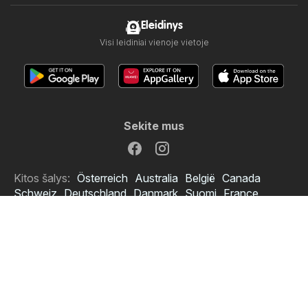
Eleidinys
Visi leidiniai vienoje vietoje
Sekite mus
Senukai leidinys
Kitos šalys:
Österreich
Australia
België
Canada
Schweiz
Deutschland
Danmark
Suomi
France
Great Britain
Italia
Nederland
Norge
Sverige
South Africa
Copyright © 2026
Eleidinys.lt
.
liko diena/dienų/dienos