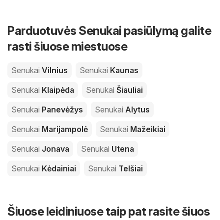
Parduotuvės Senukai pasiūlymą galite
rasti šiuose miestuose
Senukai
Vilnius
Senukai
Kaunas
Senukai
Klaipėda
Senukai
Šiauliai
Senukai
Panevėžys
Senukai
Alytus
Senukai
Marijampolė
Senukai
Mažeikiai
Senukai
Jonava
Senukai
Utena
Senukai
Kėdainiai
Senukai
Telšiai
Šiuose leidiniuose taip pat rasite šiuos