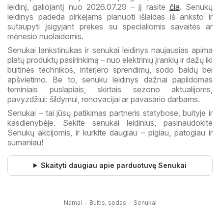
leidinį, galiojantį nuo 2026.07.29 – jį rasite
čia
. Senukų
leidinys padeda pirkėjams planuoti išlaidas iš anksto ir
sutaupyti įsigyjant prekes su specialiomis savaitės ar
mėnesio nuolaidomis.
Senukai lankstinukas ir senukai leidinys naujausias apima
platų produktų pasirinkimą – nuo elektrinių įrankių ir dažų iki
buitinės technikos, interjero sprendimų, sodo baldų bei
apšvietimo. Be to, senuku leidinys dažnai papildomas
teminiais puslapiais, skirtais sezono aktualijoms,
pavyzdžiui: šildymui, renovacijai ar pavasario darbams.
Senukai – tai jūsų patikimas partneris statybose, buityje ir
kasdienybėje. Sekite senukai leidinius, pasinaudokite
Senukų akcijomis, ir kurkite daugiau – pigiau, patogiau ir
sumaniau!
Skaityti daugiau apie parduotuvę Senukai
Namai
Buitis, sodas
Senukai