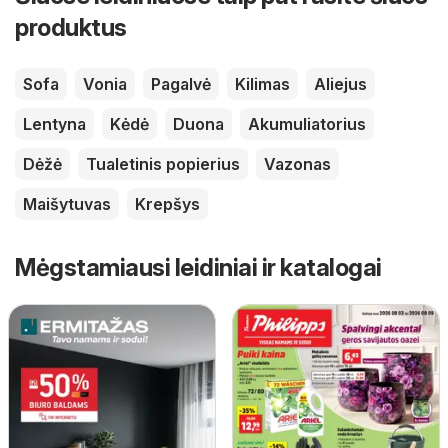
produktus
Sofa
Vonia
Pagalvė
Kilimas
Aliejus
Lentyna
Kėdė
Duona
Akumuliatorius
Dėžė
Tualetinis popierius
Vazonas
Maišytuvas
Krepšys
Mėgstamiausi leidiniai ir katalogai