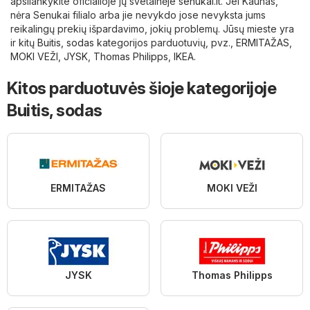
apsilankykite oficialioje jų svetainėje
senukai.lt
. Jei Kaunas,
nėra Senukai filialo arba jie nevykdo jose nevyksta jums
reikalingų prekių išpardavimo, jokių problemų. Jūsų mieste yra
ir kitų
Buitis, sodas
kategorijos parduotuvių, pvz.,
ERMITAŽAS
,
MOKI VEŽI
,
JYSK
,
Thomas Philipps
,
IKEA
.
Kitos parduotuvės šioje kategorijoje
Buitis, sodas
ERMITAŽAS
MOKI VEŽI
JYSK
Thomas Philipps