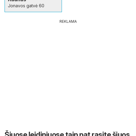
Jonavos gatvė 60
REKLAMA
Šiuose leidiniuose taip pat rasite šiuos