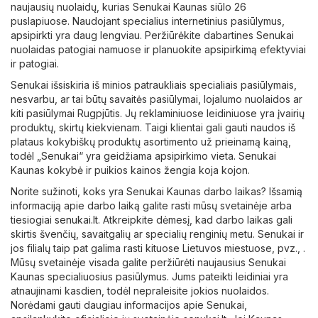
naujausių nuolaidų, kurias Senukai Kaunas siūlo 26
puslapiuose. Naudojant specialius internetinius pasiūlymus,
apsipirkti yra daug lengviau. Peržiūrėkite dabartines Senukai
nuolaidas patogiai namuose ir planuokite apsipirkimą efektyviai
ir patogiai.
Senukai išsiskiria iš minios patraukliais specialiais pasiūlymais,
nesvarbu, ar tai būtų savaitės pasiūlymai, lojalumo nuolaidos ar
kiti pasiūlymai Rugpjūtis. Jų reklaminiuose leidiniuose yra įvairių
produktų, skirtų kiekvienam. Taigi klientai gali gauti naudos iš
plataus kokybiškų produktų asortimento už prieinamą kainą,
todėl „Senukai“ yra geidžiama apsipirkimo vieta. Senukai
Kaunas kokybė ir puikios kainos žengia koja kojon.
Norite sužinoti, koks yra Senukai Kaunas darbo laikas? Išsamią
informaciją apie darbo laiką galite rasti mūsų svetainėje arba
tiesiogiai
senukai.lt
. Atkreipkite dėmesį, kad darbo laikas gali
skirtis švenčių, savaitgalių ar specialių renginių metu. Senukai ir
jos filialų taip pat galima rasti kituose Lietuvos miestuose, pvz., .
Mūsų svetainėje visada galite peržiūrėti naujausius Senukai
Kaunas specialiuosius pasiūlymus. Jums pateikti leidiniai yra
atnaujinami kasdien, todėl nepraleisite jokios nuolaidos.
Norėdami gauti daugiau informacijos apie Senukai,