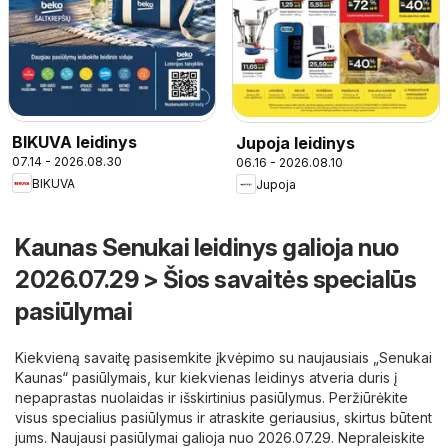
BIKUVA leidinys
Jupoja leidinys
07.14 - 2026.08.30
06.16 - 2026.08.10
BIKUVA
Jupoja
Kaunas Senukai leidinys galioja nuo
2026.07.29 > Šios savaitės specialūs
pasiūlymai
Kiekvieną savaitę pasisemkite įkvėpimo su naujausiais „Senukai
Kaunas“ pasiūlymais, kur kiekvienas leidinys atveria duris į
nepaprastas nuolaidas ir išskirtinius pasiūlymus. Peržiūrėkite
visus specialius pasiūlymus ir atraskite geriausius, skirtus būtent
jums. Naujausi pasiūlymai galioja nuo 2026.07.29. Nepraleiskite