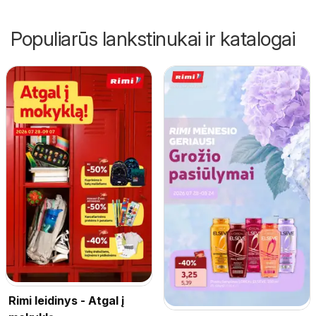
Populiarūs lankstinukai ir katalogai
Rimi leidinys - Atgal į