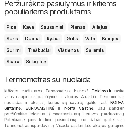
Peržiūrėkite pasiūlymus ir kitiems
populiariems produktams
Pica
Kava
Sausainiai
Pienas
Aliejus
Sūris
Duona
Ryžiai
Grilis
Vata
Kumpis
Surimi
Traškučiai
Vištienos
Saliamis
Skara
Silkių filė
Termometras su nuolaida
Ieškote mažiausios Termometras kainos?
Eleidinys.lt
rasite
visus naujausius pasiūlymus ir akcijas. Atraskite Termometras
nuolaidas ir akcijas, kurias šią savaitę galite rasti
NORFA
,
Gintarinė
,
EUROVAISTINĖ
ir
Norfa vaistinė
. Jau šiandien
peržiūrėkite leidinius iš mėgstamiausių Lietuvos parduotuvių.
Pateikiame jums leidinių pasirinkimą, kur dabar galite rasti
Termometras išpardavimą: Visada patikrinkite akcijos galiojimo