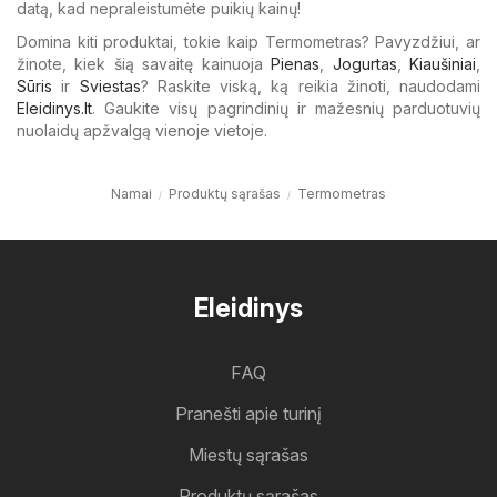
datą, kad nepraleistumėte puikių kainų!
Domina kiti produktai, tokie kaip Termometras? Pavyzdžiui, ar
žinote, kiek šią savaitę kainuoja
Pienas
,
Jogurtas
,
Kiaušiniai
,
Sūris
ir
Sviestas
? Raskite viską, ką reikia žinoti, naudodami
Eleidinys.lt
. Gaukite visų pagrindinių ir mažesnių parduotuvių
nuolaidų apžvalgą vienoje vietoje.
Namai
Produktų sąrašas
Termometras
Eleidinys
FAQ
Pranešti apie turinį
Miestų sąrašas
Produktų sąrašas