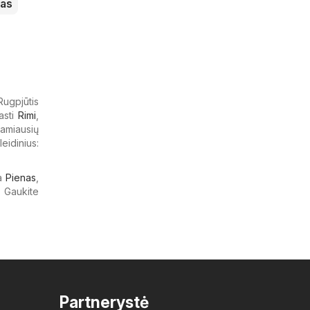
das
 Rugpjūtis
rasti
Rimi
,
tamiausių
eidinius:
ja
Pienas
,
. Gaukite
Partnerystė