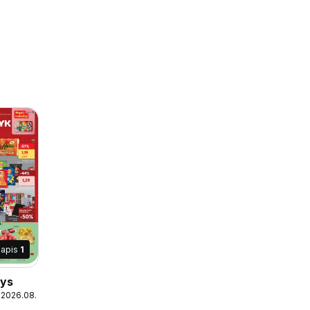
lapis
1
nys
 2026.08.10