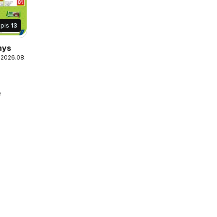
apis
13
nys
 2026.08.18
e