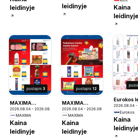
Rimi
leidinyje
Kaina
leidinyje
leidinyj
pusl
puslapis
3
puslapis
12
Eurokos l
MAXIMA
MAXIMA
2026.08.04 -
2026.08.04 - 2026.08.10
2026.08.04 - 2026.08.10
leidinys
leidinys
Eurokos
MAXIMA
MAXIMA
10
Kaina
Kaina
Kaina
leidinyj
leidinyje
leidinyje