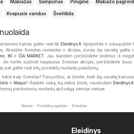
kė
Makiažas
Šampūnas
Piniginė
Makiažo pagrin
Kvapusis vanduo
Šveitiklis
 nuolaida
ardavimo kainas galite rasti tik
Eleidinys.lt
. Apsipirkite ir sutaupykite
. Atraskite Sviestas nuolaidas ir akcijas, kurias šią savaitę galite 
mo
,
IKI
ir
ČIA MARKET
. Jau šiandien peržiūrėkite leidinius iš mėgs
 Jei norite sužinoti naujausias Sviestas akcijas, peržiūrėkite šiuos l
aip pat galite rasti kitų produktų nuolaidų pasiūlymų.
, tokie kaip Sviestas? Pavyzdžiui, ar žinote, kiek šią savaitę kainuo
Sūris
ir
Aliejus
? Raskite viską, ką reikia žinoti, naudodami
Eleidinys.lt
ažesnių parduotuvių nuolaidų apžvalgą vienoje vietoje.
Namai
Produktų sąrašas
Sviestas
Eleidinys