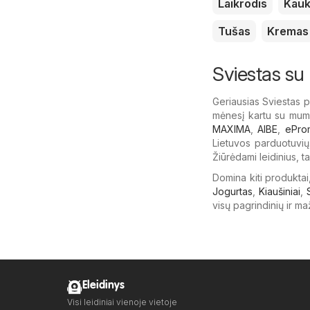
Laikrodis
Kau
Tušas
Kremas
Sviestas su
Geriausias Sviestas p
mėnesį kartu su mumis
MAXIMA
,
AIBE
,
ePro
Lietuvos parduotuvių.
Žiūrėdami leidinius, t
Domina kiti produktai
Jogurtas
,
Kiaušiniai
,
visų pagrindinių ir m
Eleidinys
Visi leidiniai vienoje vietoje