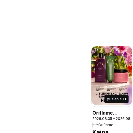
puslapis
11
Oriflame
2026.08.05 - 2026.08.
katalogas 11
Oriflame
2026
Kaina