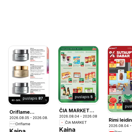
puslapis
5
puslapis
87
pus
ČIA MARKET
Oriflame
2026.08.04 - 2026.08.17
leidinys
25
2026.08.05 - 2026.08.25
katalogas 11
Rimi leidi
ČIA MARKET
Oriflame
2026
2026.08.04 -
Kaina
Kaina