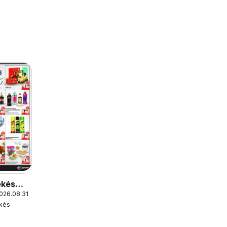
ekés
2026.08.31
ekés