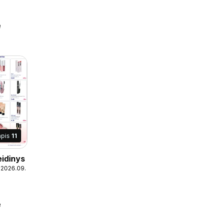
e
apis
11
eidinys
 2026.09.02
e