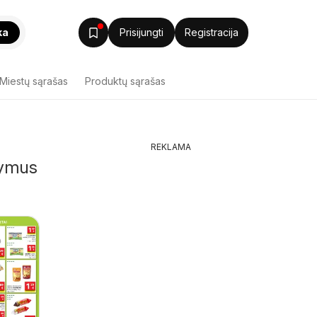
ka
Prisijungti
Registracija
Miestų sąrašas
Produktų sąrašas
REKLAMA
lymus