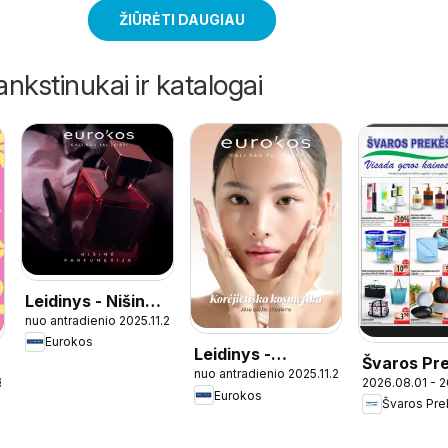
ŽIŪRĖTI DAUGIAU
ankstinukai ir katalogai
Leidinys - Nišinė
nuo antradienio 2025.11.25
parfumerija
Eurokos
Leidinys -
Švaros Pr
nuo antradienio 2025.11.25
Korėjietiška
2026.08.01 - 
8.03
leidinys
Eurokos
kosmetika
Švaros Pr