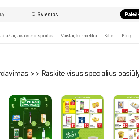
Paieš
abužiai, avalynė ir sportas
Vaistai, kosmetika
Kitos
Blog
rdavimas >> Raskite visus specialius pasiū