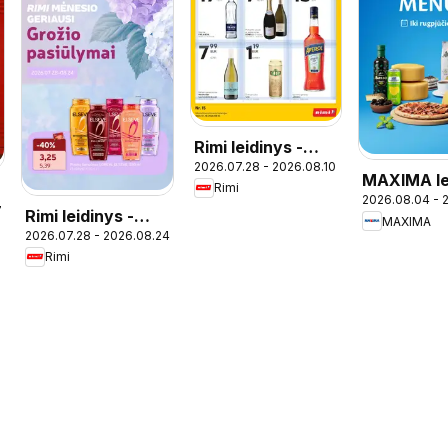
Rimi leidinys -
2026.07.28 - 2026.08.10
Alkoholinių
MAXIMA le
Rimi
gėrimų
2026.08.04 - 
- Italijos 
7
Rimi leidinys -
MAXIMA
2026.07.28 - 2026.08.24
Grožio pasiūlymai
Rimi