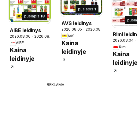
puslapis
1
puslapis
18
pusl
AVS leidinys
2026.08.05 - 2026.08.20
AIBE leidinys
19
Rimi leidi
AVS
2026.08.06 - 2026.08.18
2026.08.04 -
Kaina
AIBE
Rimi
Kaina
leidinyje
Kaina
leidinyje
leidinyj
REKLAMA