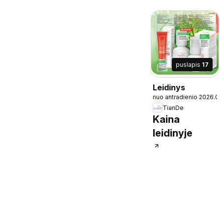
puslapis
17
Leidinys
nuo antradienio 2026.0
TianDe
Kaina
leidinyje