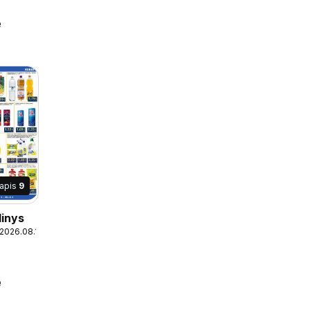
e
lapis
9
dinys
 2026.08.10
e