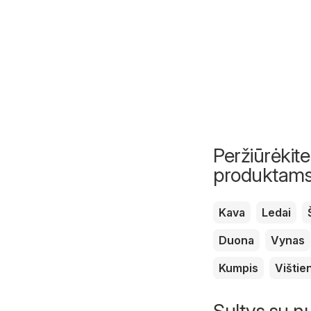
Peržiūrėkite
produktam
Kava
Ledai
Duona
Vynas
Kumpis
Vištie
Sultys su n