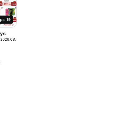
apis
19
nys
 2026.08.10
e