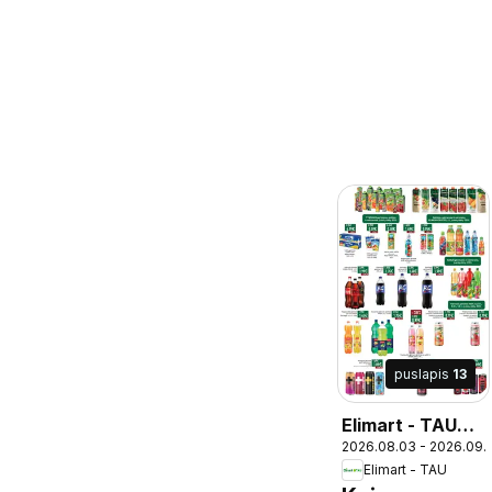
puslapis
13
Elimart - TAU
2026.08.03 - 2026.09.
leidinys
Elimart - TAU