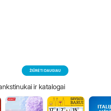
ŽIŪRĖTI DAUGIAU
ankstinukai ir katalogai