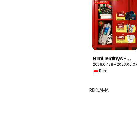
Rimi leidinys -
2026.07.28 - 2026.09.0
Atgal į mokyklą
Rimi
REKLAMA