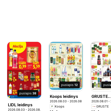
puslapis
12
pusl
puslapis
38
Koops leidinys
GRUSTE
06
2026.08.03 - 2026.08.16
2026.08.01 -
leidinys
LIDL leidinys
Koops
GRUSTE
2026.08.03 - 2026.08.09