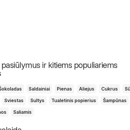
 pasiūlymus ir kitiems populiariems
s
Šokoladas
Saldainiai
Pienas
Aliejus
Cukrus
Sū
Sviestas
Sultys
Tualetinis popierius
Šampūnas
nos
Saliamis
uolaida