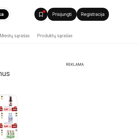
ka
Prisijungti
Registracija
Miestų sąrašas
Produktų sąrašas
REKLAMA
mus