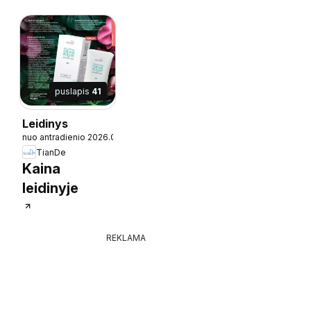
puslapis
41
Leidinys
2.10
nuo antradienio 2026.02.10
TianDe
Kaina
leidinyje
REKLAMA