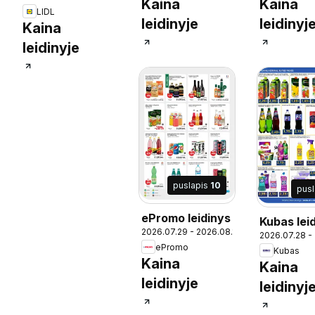
Kaina
Kaina
LIDL
leidinyje
leidinyj
Kaina
leidinyje
puslapis
10
pus
ePromo leidinys
Kubas lei
2026.07.29 - 2026.08.11
2026.07.28 -
ePromo
Kubas
Kaina
Kaina
leidinyje
leidinyj