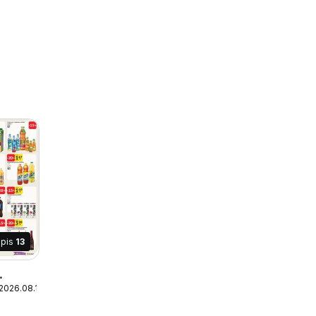
apis
13
 2026.08.10