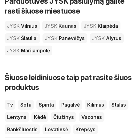
Parduotuvės JYSK pasiūlymą galite
rasti šiuose miestuose
JYSK
Vilnius
JYSK
Kaunas
JYSK
Klaipėda
JYSK
Šiauliai
JYSK
Panevėžys
JYSK
Alytus
JYSK
Marijampolė
Šiuose leidiniuose taip pat rasite šiuos
produktus
Tv
Sofa
Spinta
Pagalvė
Kilimas
Stalas
Lentyna
Kėdė
Čiužinys
Vazonas
Rankšluostis
Lovatiesė
Krepšys