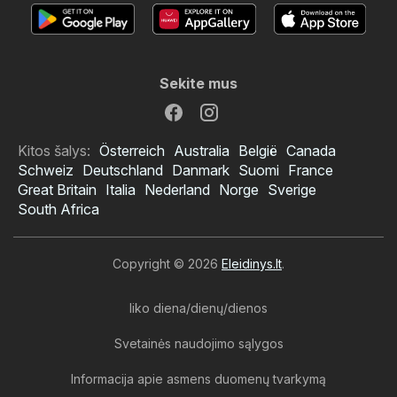
Sekite mus
Kitos šalys:
Österreich
Australia
België
Canada
Schweiz
Deutschland
Danmark
Suomi
France
Great Britain
Italia
Nederland
Norge
Sverige
South Africa
Copyright © 2026
Eleidinys.lt
.
liko diena/dienų/dienos
Svetainės naudojimo sąlygos
Informacija apie asmens duomenų tvarkymą
JYSK leidinys