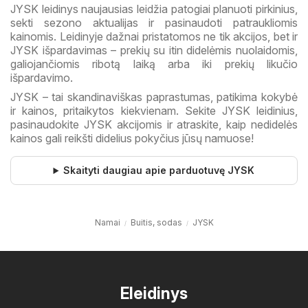
JYSK leidinys naujausias leidžia patogiai planuoti pirkinius,
sekti sezono aktualijas ir pasinaudoti patraukliomis
kainomis. Leidinyje dažnai pristatomos ne tik akcijos, bet ir
JYSK išpardavimas – prekių su itin didelėmis nuolaidomis,
galiojančiomis ribotą laiką arba iki prekių likučio
išpardavimo.
JYSK – tai skandinaviškas paprastumas, patikima kokybė
ir kainos, pritaikytos kiekvienam. Sekite JYSK leidinius,
pasinaudokite JYSK akcijomis ir atraskite, kaip nedidelės
kainos gali reikšti didelius pokyčius jūsų namuose!
Skaityti daugiau apie parduotuvę JYSK
Namai
Buitis, sodas
JYSK
Eleidinys