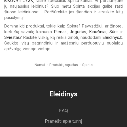
BIKUVA
ir
JYSK
, rasite specialias Spinta kainas. Ar peržiūrėjote
jų naujausius leidinius? Šiuo metu Spinta akcijas galite rasti
šiuose leidiniuose: . Peržiūrėkite jas šiandien ir atraskite kitų
pasiūlymų!
Domina kiti produktai, tokie kaip Spinta? Pavyzdžiui, ar žinote,
kiek šią savaitę kainuoja
Pienas
,
Jogurtas
,
Kiaušiniai
,
Sūris
ir
Sviestas
? Raskite viską, ką reikia žinoti, naudodami
Eleidinys.lt
.
Gaukite visų pagrindinių ir mažesnių parduotuvių nuolaidų
apžvalgą vienoje vietoje.
Namai
Produktų sąrašas
Spinta
Eleidinys
FAQ
Pranešti apie turinį