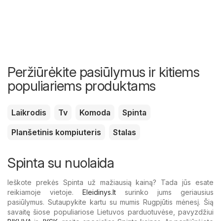
Peržiūrėkite pasiūlymus ir kitiems
populiariems produktams
Laikrodis
Tv
Komoda
Spinta
Planšetinis kompiuteris
Stalas
Spinta su nuolaida
Ieškote prekės Spinta už mažiausią kainą? Tada jūs esate
reikiamoje vietoje.
Eleidinys.lt
surinko jums geriausius
pasiūlymus. Sutaupykite kartu su mumis Rugpjūtis mėnesį. Šią
savaitę šiose populiariose Lietuvos parduotuvėse, pavyzdžiui