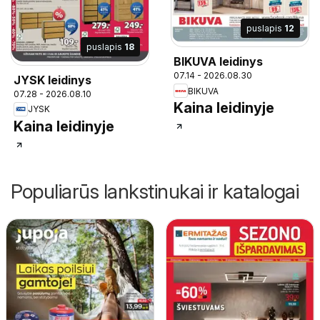
puslapis
12
puslapis
18
BIKUVA leidinys
07.14 - 2026.08.30
JYSK leidinys
BIKUVA
07.28 - 2026.08.10
Kaina leidinyje
JYSK
Kaina leidinyje
Populiarūs lankstinukai ir katalogai