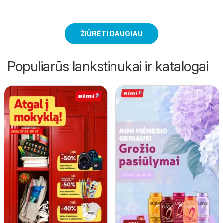
ŽIŪRĖTI DAUGIAU
Populiarūs lankstinukai ir katalogai