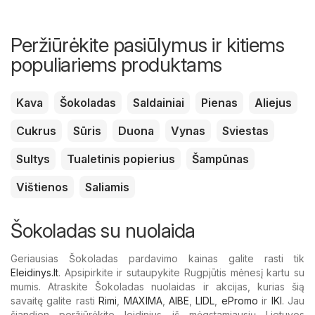
Peržiūrėkite pasiūlymus ir kitiems
populiariems produktams
Kava
Šokoladas
Saldainiai
Pienas
Aliejus
Cukrus
Sūris
Duona
Vynas
Sviestas
Sultys
Tualetinis popierius
Šampūnas
Vištienos
Saliamis
Šokoladas su nuolaida
Geriausias Šokoladas pardavimo kainas galite rasti tik
Eleidinys.lt
. Apsipirkite ir sutaupykite Rugpjūtis mėnesį kartu su
mumis. Atraskite Šokoladas nuolaidas ir akcijas, kurias šią
savaitę galite rasti
Rimi
,
MAXIMA
,
AIBE
,
LIDL
,
ePromo
ir
IKI
. Jau
šiandien peržiūrėkite leidinius iš mėgstamiausių Lietuvos