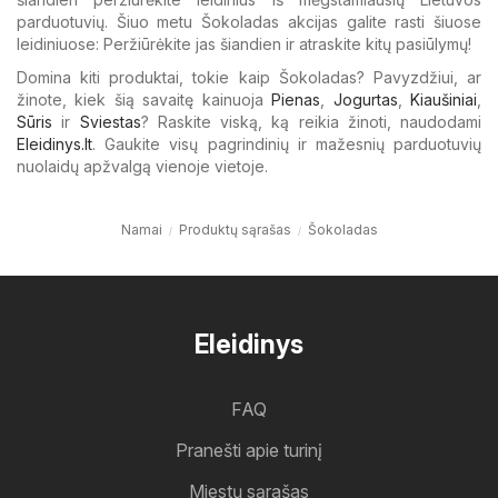
parduotuvių. Šiuo metu Šokoladas akcijas galite rasti šiuose
leidiniuose: Peržiūrėkite jas šiandien ir atraskite kitų pasiūlymų!
Domina kiti produktai, tokie kaip Šokoladas? Pavyzdžiui, ar
žinote, kiek šią savaitę kainuoja
Pienas
,
Jogurtas
,
Kiaušiniai
,
Sūris
ir
Sviestas
? Raskite viską, ką reikia žinoti, naudodami
Eleidinys.lt
. Gaukite visų pagrindinių ir mažesnių parduotuvių
nuolaidų apžvalgą vienoje vietoje.
Namai
Produktų sąrašas
Šokoladas
Eleidinys
FAQ
Pranešti apie turinį
Miestų sąrašas