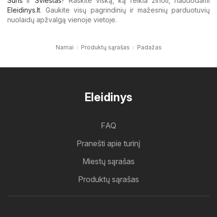
Sūris
ir
Sviestas
? Raskite viską, ką reikia žinoti, naudodami
Eleidinys.lt
. Gaukite visų pagrindinių ir mažesnių parduotuvių
nuolaidų apžvalgą vienoje vietoje.
Namai
Produktų sąrašas
Padažas
Eleidinys
FAQ
Pranešti apie turinį
Miestų sąrašas
Produktų sąrašas