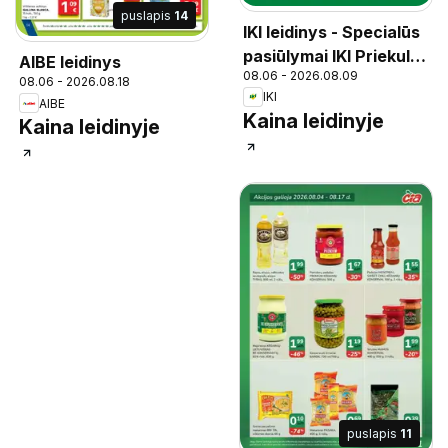
puslapis
14
IKI leidinys - Specialūs
pasiūlymai IKI Priekulė
AIBE leidinys
08.06 - 2026.08.09
parduotuvės klientams
08.06 - 2026.08.18
IKI
AIBE
Kaina leidinyje
Kaina leidinyje
puslapis
11