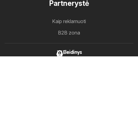
Partnerystė
Kaip reklamuoti
B2B zona
Eleidinys
Visi leidiniai vienoje vietoje
Sekite mus
Kitos šalys:
Österreich
Australia
België
Canada
Schweiz
Deutschland
Danmark
Suomi
France
Great Britain
Italia
Nederland
Norge
Sverige