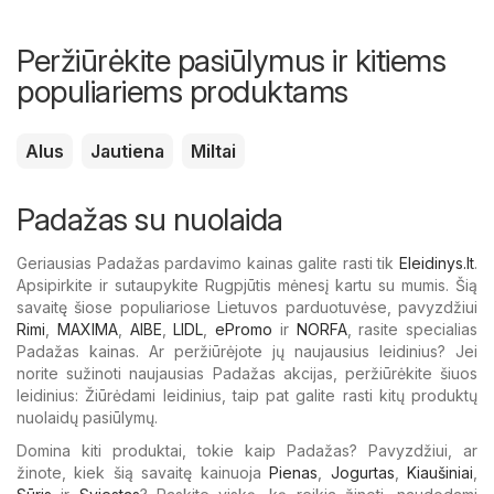
Peržiūrėkite pasiūlymus ir kitiems
populiariems produktams
Alus
Jautiena
Miltai
Padažas su nuolaida
Geriausias Padažas pardavimo kainas galite rasti tik
Eleidinys.lt
.
Apsipirkite ir sutaupykite Rugpjūtis mėnesį kartu su mumis. Šią
savaitę šiose populiariose Lietuvos parduotuvėse, pavyzdžiui
Rimi
,
MAXIMA
,
AIBE
,
LIDL
,
ePromo
ir
NORFA
, rasite specialias
Padažas kainas. Ar peržiūrėjote jų naujausius leidinius? Jei
norite sužinoti naujausias Padažas akcijas, peržiūrėkite šiuos
leidinius: Žiūrėdami leidinius, taip pat galite rasti kitų produktų
nuolaidų pasiūlymų.
Domina kiti produktai, tokie kaip Padažas? Pavyzdžiui, ar
žinote, kiek šią savaitę kainuoja
Pienas
,
Jogurtas
,
Kiaušiniai
,