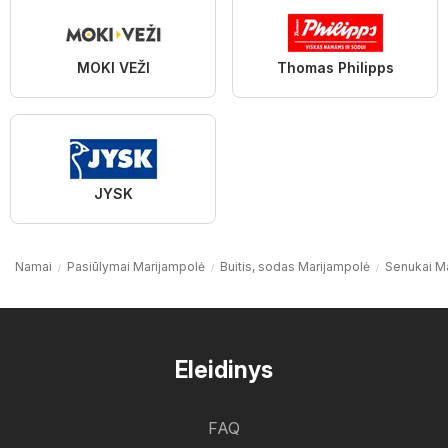
MOKI VEŽI
Thomas Philipps
JYSK
Namai
Pasiūlymai Marijampolė
Buitis, sodas Marijampolė
Senukai M
Eleidinys
FAQ