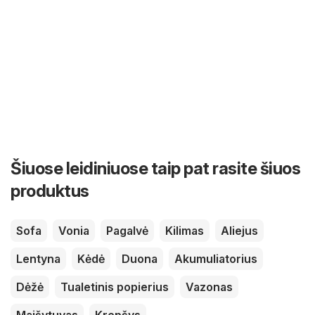
Šiuose leidiniuose taip pat rasite šiuos
produktus
Sofa
Vonia
Pagalvė
Kilimas
Aliejus
Lentyna
Kėdė
Duona
Akumuliatorius
Dėžė
Tualetinis popierius
Vazonas
Maišytuvas
Krepšys