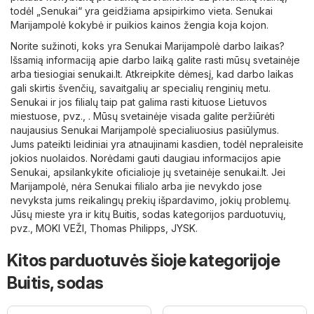
todėl „Senukai“ yra geidžiama apsipirkimo vieta. Senukai
Marijampolė kokybė ir puikios kainos žengia koja kojon.
Norite sužinoti, koks yra Senukai Marijampolė darbo laikas?
Išsamią informaciją apie darbo laiką galite rasti mūsų svetainėje
arba tiesiogiai
senukai.lt
. Atkreipkite dėmesį, kad darbo laikas
gali skirtis švenčių, savaitgalių ar specialių renginių metu.
Senukai ir jos filialų taip pat galima rasti kituose Lietuvos
miestuose, pvz., . Mūsų svetainėje visada galite peržiūrėti
naujausius Senukai Marijampolė specialiuosius pasiūlymus.
Jums pateikti leidiniai yra atnaujinami kasdien, todėl nepraleisite
jokios nuolaidos. Norėdami gauti daugiau informacijos apie
Senukai, apsilankykite oficialioje jų svetainėje
senukai.lt
. Jei
Marijampolė, nėra Senukai filialo arba jie nevykdo jose
nevyksta jums reikalingų prekių išpardavimo, jokių problemų.
Jūsų mieste yra ir kitų
Buitis, sodas
kategorijos parduotuvių,
pvz.,
MOKI VEŽI
,
Thomas Philipps
,
JYSK
.
Kitos parduotuvės šioje kategorijoje
Buitis, sodas