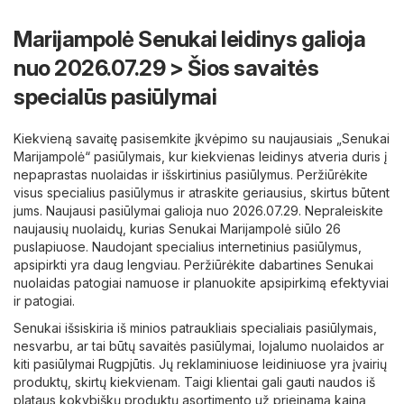
Marijampolė Senukai leidinys galioja
nuo 2026.07.29 > Šios savaitės
specialūs pasiūlymai
Kiekvieną savaitę pasisemkite įkvėpimo su naujausiais „Senukai
Marijampolė“ pasiūlymais, kur kiekvienas leidinys atveria duris į
nepaprastas nuolaidas ir išskirtinius pasiūlymus. Peržiūrėkite
visus specialius pasiūlymus ir atraskite geriausius, skirtus būtent
jums. Naujausi pasiūlymai galioja nuo 2026.07.29. Nepraleiskite
naujausių nuolaidų, kurias Senukai Marijampolė siūlo 26
puslapiuose. Naudojant specialius internetinius pasiūlymus,
apsipirkti yra daug lengviau. Peržiūrėkite dabartines Senukai
nuolaidas patogiai namuose ir planuokite apsipirkimą efektyviai
ir patogiai.
Senukai išsiskiria iš minios patraukliais specialiais pasiūlymais,
nesvarbu, ar tai būtų savaitės pasiūlymai, lojalumo nuolaidos ar
kiti pasiūlymai Rugpjūtis. Jų reklaminiuose leidiniuose yra įvairių
produktų, skirtų kiekvienam. Taigi klientai gali gauti naudos iš
plataus kokybiškų produktų asortimento už prieinamą kainą,