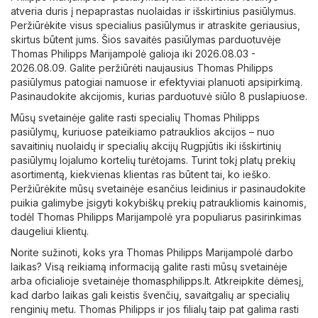
atveria duris į nepaprastas nuolaidas ir išskirtinius pasiūlymus.
Peržiūrėkite visus specialius pasiūlymus ir atraskite geriausius,
skirtus būtent jums. Šios savaitės pasiūlymas parduotuvėje
Thomas Philipps Marijampolė galioja iki 2026.08.03 -
2026.08.09. Galite peržiūrėti naujausius Thomas Philipps
pasiūlymus patogiai namuose ir efektyviai planuoti apsipirkimą.
Pasinaudokite akcijomis, kurias parduotuvė siūlo 8 puslapiuose.
Mūsų svetainėje galite rasti specialių Thomas Philipps
pasiūlymų, kuriuose pateikiamo patrauklios akcijos – nuo ​​
savaitinių nuolaidų ir specialių akcijų Rugpjūtis iki išskirtinių
pasiūlymų lojalumo kortelių turėtojams. Turint tokį platų prekių
asortimentą, kiekvienas klientas ras būtent tai, ko ieško.
Peržiūrėkite mūsų svetainėje esančius leidinius ir pasinaudokite
puikia galimybe įsigyti kokybiškų prekių patraukliomis kainomis,
todėl Thomas Philipps Marijampolė yra populiarus pasirinkimas
daugeliui klientų.
Norite sužinoti, koks yra Thomas Philipps Marijampolė darbo
laikas? Visą reikiamą informaciją galite rasti mūsų svetainėje
arba oficialioje svetainėje
thomasphilipps.lt
. Atkreipkite dėmesį,
kad darbo laikas gali keistis švenčių, savaitgalių ar specialių
renginių metu. Thomas Philipps ir jos filialų taip pat galima rasti