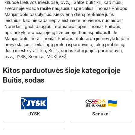
kituose Lietuvos miestuose, pvz., . Galite būti tikri, kad mūsų
svetainėje visada rasite naujausius specialius Thomas Philipps
Marijampolė pasiūlymus. Kiekvieną dieną renkame jums
leidinius, kad niekada nepraleistumėte nė vienos nuolaidos.
Norėdami gauti daugiau informacijos apie Thomas Philipps,
apsilankykite oficialioje jų svetainėje
thomasphilipps.lt
. Jei
Marijampolė, nėra Thomas Philipps filialo arba jie nevykdo jose
nevyksta jums reikalingų prekių išpardavimo, jokių problemų.
Jūsų mieste yra ir kitų
Buitis, sodas
kategorijos parduotuvių,
pvz.,
JYSK
,
Senukai
,
MOKI VEŽI
.
Kitos parduotuvės šioje kategorijoje
Buitis, sodas
JYSK
Senukai