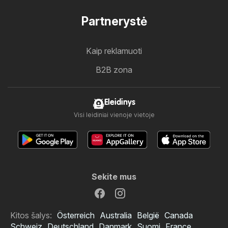
Partnerystė
Kaip reklamuoti
B2B zona
Eleidinys
Visi leidiniai vienoje vietoje
Sekite mus
Kitos šalys:
Österreich
Australia
België
Canada
Schweiz
Deutschland
Danmark
Suomi
France