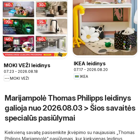
IKEA leidinys
MOKI VEŽI leidinys
07.17 - 2026.08.20
07.23 - 2026.08.18
IKEA
MOKI VEŽI
Marijampolė Thomas Philipps leidinys
galioja nuo 2026.08.03 > Šios savaitės
specialūs pasiūlymai
Kiekvieną savaitę pasisemkite įkvėpimo su naujausiais „Thomas
Philipps Marijampolė“ pasiūlymais, kur kiekvienas leidinys