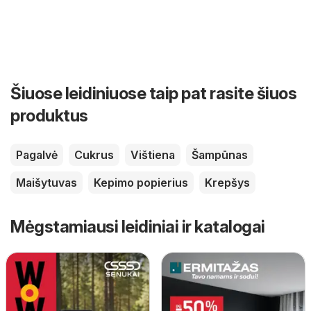
Šiuose leidiniuose taip pat rasite šiuos
produktus
Pagalvė
Cukrus
Vištiena
Šampūnas
Maišytuvas
Kepimo popierius
Krepšys
Mėgstamiausi leidiniai ir katalogai