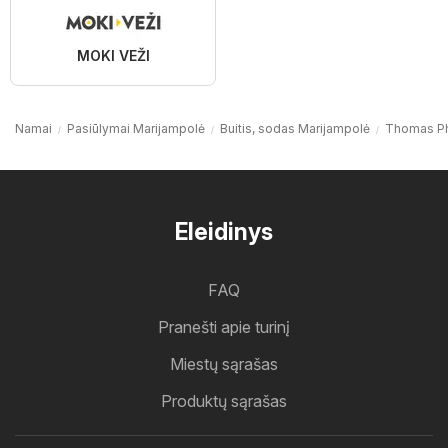
MOKI VEŽI
Namai
Pasiūlymai Marijampolė
Buitis, sodas Marijampolė
Thomas Ph
Eleidinys
FAQ
Pranešti apie turinį
Miestų sąrašas
Produktų sąrašas