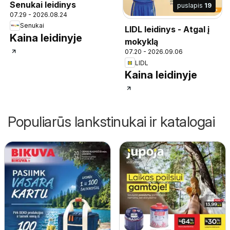
Senukai leidinys
puslapis
19
07.29 - 2026.08.24
Senukai
LIDL leidinys - Atgal į
Kaina leidinyje
mokyklą
07.20 - 2026.09.06
LIDL
Kaina leidinyje
Populiarūs lankstinukai ir katalogai