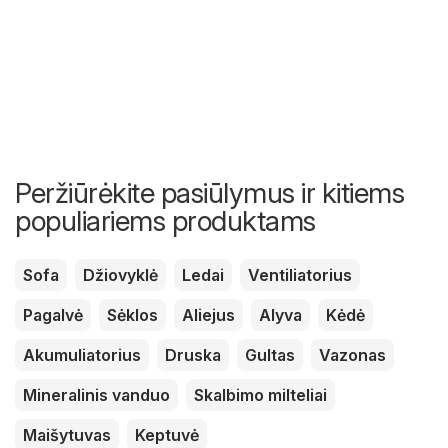
Peržiūrėkite pasiūlymus ir kitiems
populiariems produktams
Sofa
Džiovyklė
Ledai
Ventiliatorius
Pagalvė
Sėklos
Aliejus
Alyva
Kėdė
Akumuliatorius
Druska
Gultas
Vazonas
Mineralinis vanduo
Skalbimo milteliai
Maišytuvas
Keptuvė