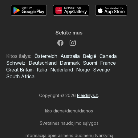
Sekite mus
Kitos šalys:
Österreich
Australia
België
Canada
Schweiz
Deutschland
Danmark
Suomi
France
Great Britain
Italia
Nederland
Norge
Sverige
South Africa
Copyright © 2026
Eleidinys.lt
.
liko diena/dienų/dienos
Svetainės naudojimo sąlygos
Informacija apie asmens duomenų tvarkymą