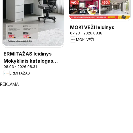
MOKI VEŽI leidinys
07.23 - 2026.08.18
MOKI VEŽI
ERMITAŽAS leidinys -
Mokyklinis katalogas
08.03 - 2026.08.31
2026
ERMITAŽAS
REKLAMA