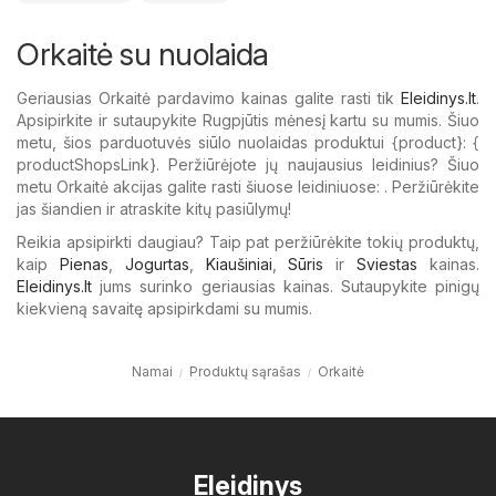
Orkaitė su nuolaida
Geriausias Orkaitė pardavimo kainas galite rasti tik
Eleidinys.lt
.
Apsipirkite ir sutaupykite Rugpjūtis mėnesį kartu su mumis. Šiuo
metu, šios parduotuvės siūlo nuolaidas produktui {​product}: {​
productShopsLink}. Peržiūrėjote jų naujausius leidinius? Šiuo
metu Orkaitė akcijas galite rasti šiuose leidiniuose: . Peržiūrėkite
jas šiandien ir atraskite kitų pasiūlymų!
Reikia apsipirkti daugiau? Taip pat peržiūrėkite tokių produktų,
kaip
Pienas
,
Jogurtas
,
Kiaušiniai
,
Sūris
ir
Sviestas
kainas.
Eleidinys.lt
jums surinko geriausias kainas. Sutaupykite pinigų
kiekvieną savaitę apsipirkdami su mumis.
Namai
Produktų sąrašas
Orkaitė
Eleidinys