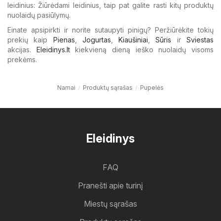
leidinius: Žiūrėdami leidinius, taip pat galite rasti kitų produktų
nuolaidų pasiūlymų.
Einate apsipirkti ir norite sutaupyti pinigų? Peržiūrėkite tokių
prekių kaip
Pienas
,
Jogurtas
,
Kiaušiniai
,
Sūris
ir
Sviestas
akcijas.
Eleidinys.lt
kiekvieną dieną ieško nuolaidų visoms
prekėms.
Namai
Produktų sąrašas
Pupelės
Eleidinys
FAQ
Pranešti apie turinį
Miestų sąrašas