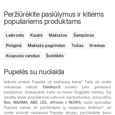
Peržiūrėkite pasiūlymus ir kitiems
populiariems produktams
Laikrodis
Kaukė
Makiažas
Šampūnas
Piniginė
Makiažo pagrindas
Tušas
Kremas
Kvapusis vanduo
Šveitiklis
Pupelės su nuolaida
Ieškote prekės Pupelės už mažiausią kainą? Tada jūs esate
reikiamoje vietoje.
Eleidinys.lt
surinko jums geriausius
pasiūlymus. Sutaupykite kartu su mumis Rugpjūtis mėnesį. Šią
savaitę šiose populiariose Lietuvos parduotuvėse, pavyzdžiui
Rimi
,
MAXIMA
,
AIBE
,
LIDL
,
ePromo
ir
NORFA
, rasite specialias
Pupelės kainas. Ar peržiūrėjote jų naujausius leidinius? Jei
norite sužinoti naujausias Pupelės akcijas, peržiūrėkite šiuos