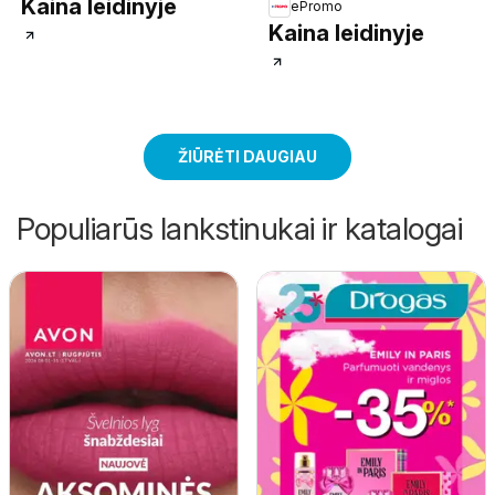
Kaina leidinyje
ePromo
Kaina leidinyje
ŽIŪRĖTI DAUGIAU
Populiarūs lankstinukai ir katalogai