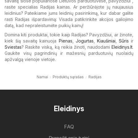
savaitę šiose populiariose Lietuvos parduotuvėse, pavyzdžiui ,
rasite specialias Radijas kainas. Ar peržiūrėjote jų naujausius
leidinius? Pateikiame jums leidinių pasirinkimą, kur dabar galite
rasti Radijas išpardavimą: Visada patikrinkite akcijos galiojimo
datą, kad nepraleistumėte puikių kainų!
Domina kiti produktai, tokie kaip Radijas? Pavyzdžiui, ar žinote,
kiek šią savaitę kainuoja
Pienas
,
Jogurtas
,
Kiaušiniai
,
Sūris
ir
Sviestas
? Raskite viską, ką reikia žinoti, naudodami
Eleidinys.lt
.
Gaukite visų pagrindinių ir mažesnių parduotuvių nuolaidų
apžvalgą vienoje vietoje.
Namai
Produktų sąrašas
Radijas
Eleidinys
FAQ