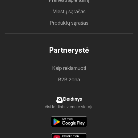
Pranešti apie turinį
Miestų sąrašas
Produktų sąrašas
Partnerystė
Kaip reklamuoti
B2B zona
Eleidinys
Visi leidiniai vienoje vietoje