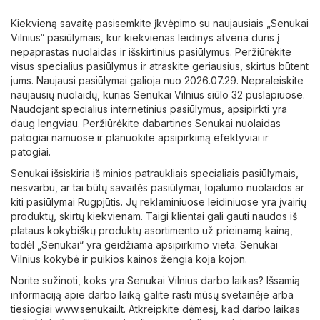
Kiekvieną savaitę pasisemkite įkvėpimo su naujausiais „Senukai
Vilnius“ pasiūlymais, kur kiekvienas leidinys atveria duris į
nepaprastas nuolaidas ir išskirtinius pasiūlymus. Peržiūrėkite
visus specialius pasiūlymus ir atraskite geriausius, skirtus būtent
jums. Naujausi pasiūlymai galioja nuo 2026.07.29. Nepraleiskite
naujausių nuolaidų, kurias Senukai Vilnius siūlo 32 puslapiuose.
Naudojant specialius internetinius pasiūlymus, apsipirkti yra
daug lengviau. Peržiūrėkite dabartines Senukai nuolaidas
patogiai namuose ir planuokite apsipirkimą efektyviai ir
patogiai.
Senukai išsiskiria iš minios patraukliais specialiais pasiūlymais,
nesvarbu, ar tai būtų savaitės pasiūlymai, lojalumo nuolaidos ar
kiti pasiūlymai Rugpjūtis. Jų reklaminiuose leidiniuose yra įvairių
produktų, skirtų kiekvienam. Taigi klientai gali gauti naudos iš
plataus kokybiškų produktų asortimento už prieinamą kainą,
todėl „Senukai“ yra geidžiama apsipirkimo vieta. Senukai
Vilnius kokybė ir puikios kainos žengia koja kojon.
Norite sužinoti, koks yra Senukai Vilnius darbo laikas? Išsamią
informaciją apie darbo laiką galite rasti mūsų svetainėje arba
tiesiogiai
www.senukai.lt
. Atkreipkite dėmesį, kad darbo laikas