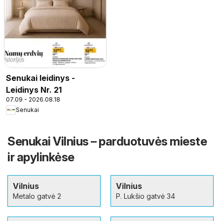
Senukai leidinys -
Leidinys Nr. 21
07.09 - 2026.08.18
Senukai
Senukai Vilnius – parduotuvės mieste
ir apylinkėse
Vilnius
Vilnius
Metalo gatvė 2
P. Lukšio gatvė 34