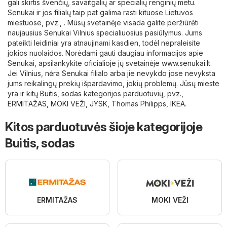
gali skirtis švenčių, savaitgalių ar specialių renginių metu.
Senukai ir jos filialų taip pat galima rasti kituose Lietuvos
miestuose, pvz., . Mūsų svetainėje visada galite peržiūrėti
naujausius Senukai Vilnius specialiuosius pasiūlymus. Jums
pateikti leidiniai yra atnaujinami kasdien, todėl nepraleisite
jokios nuolaidos. Norėdami gauti daugiau informacijos apie
Senukai, apsilankykite oficialioje jų svetainėje
www.senukai.lt
.
Jei Vilnius, nėra Senukai filialo arba jie nevykdo jose nevyksta
jums reikalingų prekių išpardavimo, jokių problemų. Jūsų mieste
yra ir kitų
Buitis, sodas
kategorijos parduotuvių, pvz.,
ERMITAŽAS
,
MOKI VEŽI
,
JYSK
,
Thomas Philipps
,
IKEA
.
Kitos parduotuvės šioje kategorijoje
Buitis, sodas
ERMITAŽAS
MOKI VEŽI