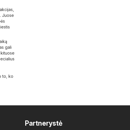
akcijas,
ų. Juose
bės
iestis
aiką
as gali
i kituose
ecialius
o to, ko
Partnerystė