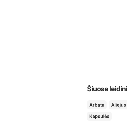
Šiuose leidin
Arbata
Aliejus
Kapsulės