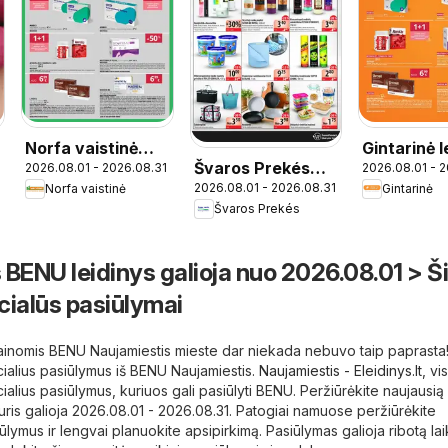
Norfa vaistinė
Gintarinė l
Švaros Prekés
2026.08.01 - 2026.08.31
2026.08.01 - 
leidinys
2026.08.01 - 2026.08.31
Norfa vaistinė
Gintarinė
leidinys
Švaros Prekés
 BENU leidinys galioja nuo 2026.08.01 > Š
cialūs pasiūlymai
kainomis BENU Naujamiestis mieste dar niekada nebuvo taip paprasta!
cialius pasiūlymus iš BENU Naujamiestis.
Naujamiestis - Eleidinys.lt
, vi
cialius pasiūlymus, kuriuos gali pasiūlyti BENU. Peržiūrėkite naujausi
 kuris galioja 2026.08.01 - 2026.08.31. Patogiai namuose peržiūrėkite
lymus ir lengvai planuokite apsipirkimą. Pasiūlymas galioja ribotą lai