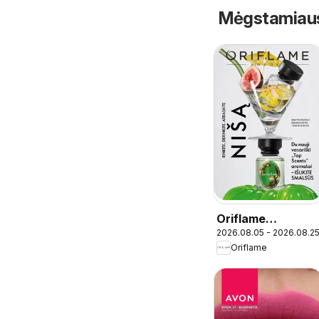
Mėgstamiausi 
Oriflame
2026.08.05 - 2026.08.2
katalogas 11 2026
Oriflame