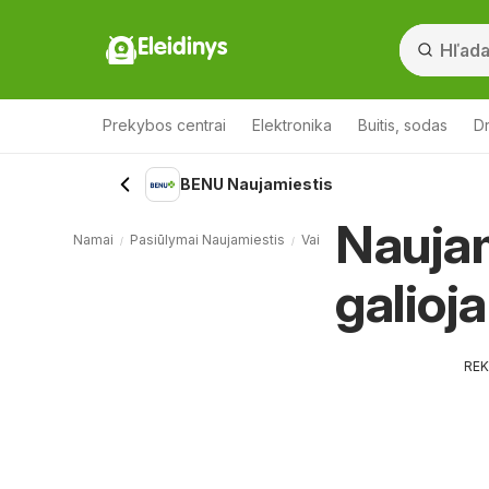
Eleidinys
Prekybos centrai
Elektronika
Buitis, sodas
Dr
BENU Naujamiestis
Naujam
Namai
Pasiūlymai Naujamiestis
Vaistai, kosmetika Naujamies
galioj
RE