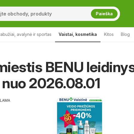
Paieška
abužiai, avalynė ir sportas
Vaistai, kosmetika
Kitos
Blog
iestis BENU leidiny
tis
BENU Naujamiestis
a nuo 2026.08.01
KLAMA