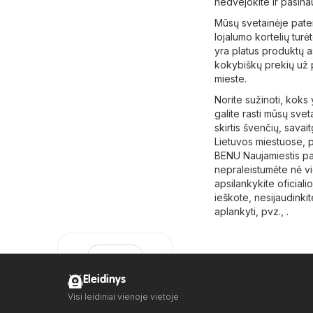
nedvejokite ir pasina
Mūsų svetainėje patei
lojalumo kortelių tur
yra platus produktų as
kokybiškų prekių už p
mieste.
Norite sužinoti, koks
galite rasti mūsų svet
skirtis švenčių, savait
Lietuvos miestuose, pv
BENU Naujamiestis pa
nepraleistumėte nė v
apsilankykite oficiali
ieškote, nesijaudinkit
aplankyti, pvz., .
Eleidinys
Visi leidiniai vienoje vietoje
BENU