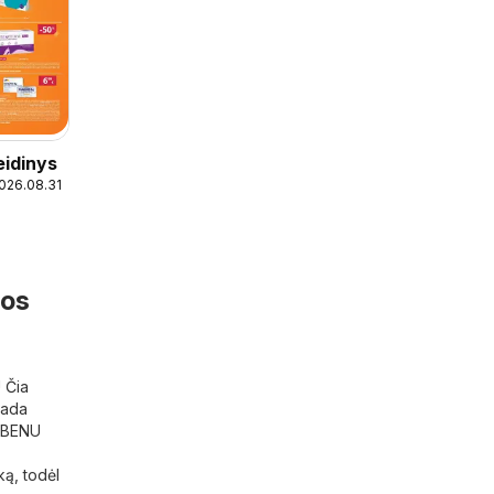
eidinys
2026.08.31
ios
 Čia
sada
ą BENU
ką, todėl