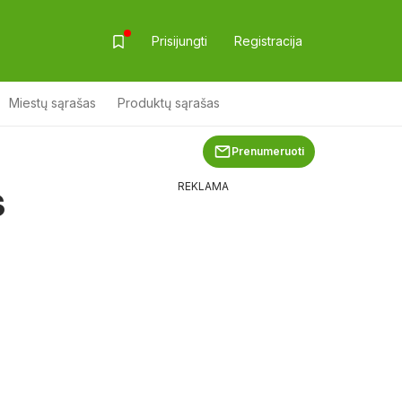
Prisijungti
Registracija
Miestų sąrašas
Produktų sąrašas
Prenumeruoti
s
REKLAMA