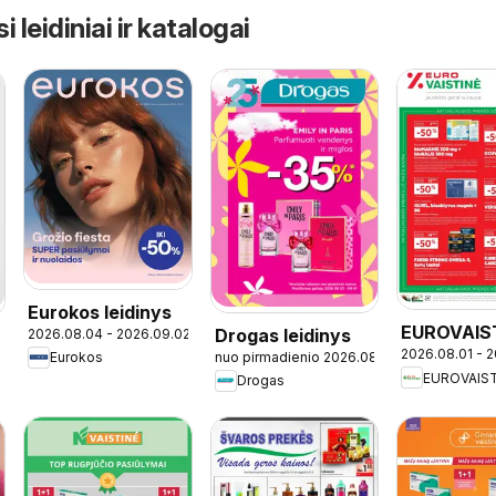
leidiniai ir katalogai
Eurokos leidinys
EUROVAIS
Drogas leidinys
2026.08.04 - 2026.09.02
2026.08.01 - 
leidinys
nuo pirmadienio 2026.08.03
Eurokos
5
EUROVAIS
Drogas