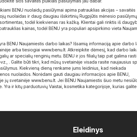
udokite šios savaitės puikiais pasiūlymais jau dabar.
kiami BENU nuolaidų pasiūlymai apima patrauklias akcijas – savaitės 
ėtojų nuolaidas ir daug daugiau išskirtinių Rugpjūtis mėnesio pasiūlym
ortimentas, todėl kiekvienas ras kažką. Klientai gali rinktis iš daugy
atrauklias kainas, todėl BENU yra populiari apsipirkimo vieta Naujam
 yra BENU Naujamiestis darbo laikas? Išsamią informaciją apie darbo l
ainėje arba tiesiogiai
www.benu.lt
. Atkreipkite dėmesį, kad darbo laik
galių ar specialių renginių metu. BENU ir jos filialų taip pat galima rast
z., . Galite būti tikri, kad mūsų svetainėje visada rasite naujausius sp
siūlymus. Kiekvieną dieną renkame jums leidinius, kad niekada
ienos nuolaidos. Norėdami gauti daugiau informacijos apie BENU,
oje jų svetainėje
www.benu.lt
. Jei BENU Naujamiestis šiuo metu nesiūl
e. Yra ir kitų parduotuvių
Vaistai, kosmetika
kategorijoje, kurias galite
Eleidinys