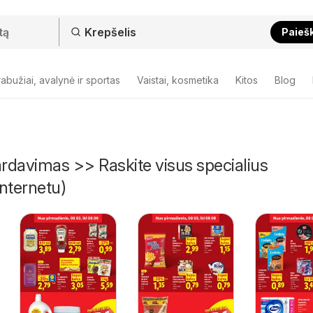
Paieš
abužiai, avalynė ir sportas
Vaistai, kosmetika
Kitos
Blog
ardavimas >> Raskite visus specialius
nternetu)