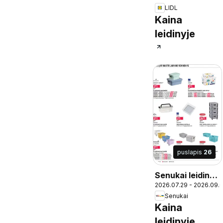
LIDL
Kaina
leidinyje
puslapis
26
Senukai leidinys
2026.07.29 - 2026.09.
- Leidinys Nr. 25
Senukai
Kaina
leidinyje