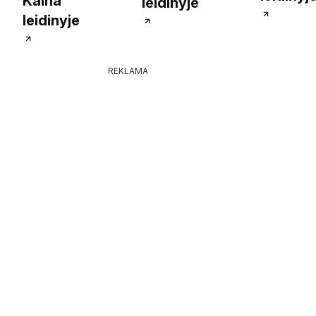
Kaina
leidinyje
leidinyje
REKLAMA