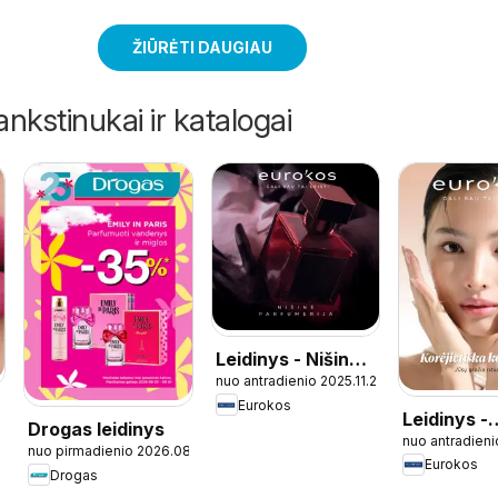
ŽIŪRĖTI DAUGIAU
ankstinukai ir katalogai
Leidinys - Nišinė
nuo antradienio 2025.11.25
parfumerija
Eurokos
Leidinys -
Drogas leidinys
nuo antradieni
Korėjietišk
nuo pirmadienio 2026.08.03
Eurokos
kosmetika
Drogas