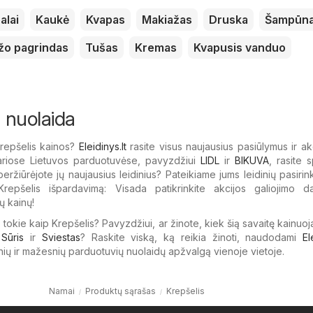
alai
Kaukė
Kvapas
Makiažas
Druska
Šampūn
žo pagrindas
Tušas
Kremas
Kvapusis vanduo
u nuolaida
Krepšelis kainos?
Eleidinys.lt
rasite visus naujausius pasiūlymus ir akc
iariose Lietuvos parduotuvėse, pavyzdžiui
LIDL
ir
BIKUVA
, rasite s
peržiūrėjote jų naujausius leidinius? Pateikiame jums leidinių pasirin
Krepšelis išpardavimą: Visada patikrinkite akcijos galiojimo d
ų kainų!
, tokie kaip Krepšelis? Pavyzdžiui, ar žinote, kiek šią savaitę kainuo
,
Sūris
ir
Sviestas
? Raskite viską, ką reikia žinoti, naudodami
El
nių ir mažesnių parduotuvių nuolaidų apžvalgą vienoje vietoje.
Namai
Produktų sąrašas
Krepšelis