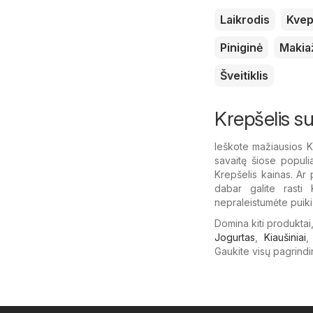
Laikrodis
Kvep
Piniginė
Makia
Šveitiklis
Krepšelis s
Ieškote mažiausios 
savaitę šiose popul
Krepšelis kainas. Ar 
dabar galite rasti 
nepraleistumėte puiki
Domina kiti produktai
Jogurtas
,
Kiaušiniai
Gaukite visų pagrindi