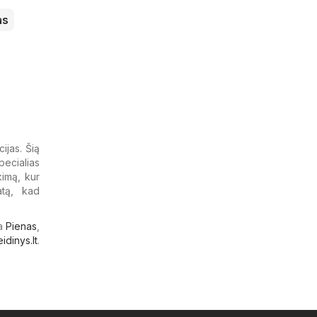
as
ijas. Šią
pecialias
kimą, kur
atą, kad
ja
Pienas
,
eidinys.lt
.