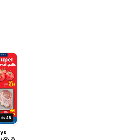
pis
48
nys
 2026.08.09