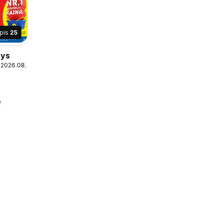
apis
25
nys
 2026.08.09
e