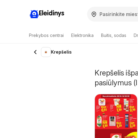
Eleidinys
Prekybos centrai
Elektronika
Buitis, sodas
Dr
Krepšelis
Krepšelis išp
pasiūlymus (I