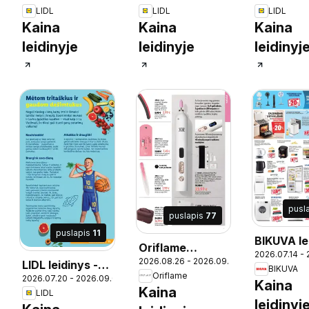
LIDL
LIDL
LIDL
Kaina
Kaina
Kaina
leidinyje
leidinyje
leidinyj
pusl
puslapis
77
puslapis
11
BIKUVA le
Oriflame
2026.07.14 -
07
2026.08.26 - 2026.09.15
katalogas 12
LIDL leidinys -
BIKUVA
Oriflame
2026.07.20 - 2026.09.06
2026
Atgal į mokyklą
Kaina
Kaina
LIDL
leidinyj