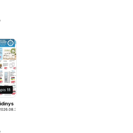
e
apis
11
idinys
 2026.08.30
e