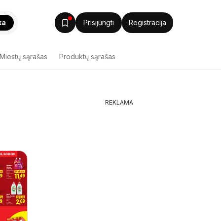
ka
Prisijungti
Registracija
Miestų sąrašas
Produktų sąrašas
REKLAMA