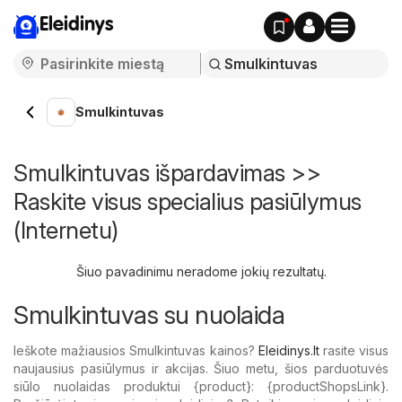
Eleidinys
Smulkintuvas
Smulkintuvas išpardavimas >>
Raskite visus specialius pasiūlymus
(Internetu)
Šiuo pavadinimu neradome jokių rezultatų.
Smulkintuvas su nuolaida
Ieškote mažiausios Smulkintuvas kainos?
Eleidinys.lt
rasite visus
naujausius pasiūlymus ir akcijas. Šiuo metu, šios parduotuvės
siūlo nuolaidas produktui {​product}: {​productShopsLink}.