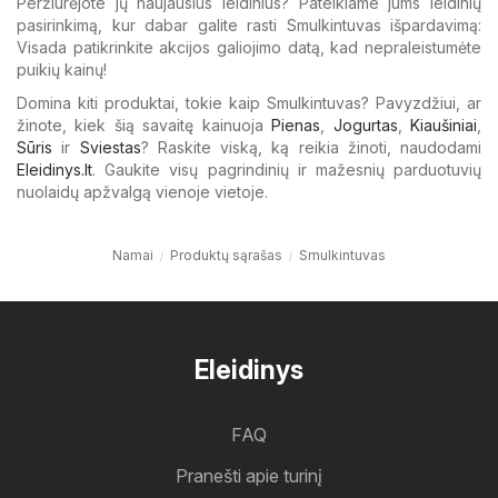
Peržiūrėjote jų naujausius leidinius? Pateikiame jums leidinių
pasirinkimą, kur dabar galite rasti Smulkintuvas išpardavimą:
Visada patikrinkite akcijos galiojimo datą, kad nepraleistumėte
puikių kainų!
Domina kiti produktai, tokie kaip Smulkintuvas? Pavyzdžiui, ar
žinote, kiek šią savaitę kainuoja
Pienas
,
Jogurtas
,
Kiaušiniai
,
Sūris
ir
Sviestas
? Raskite viską, ką reikia žinoti, naudodami
Eleidinys.lt
. Gaukite visų pagrindinių ir mažesnių parduotuvių
nuolaidų apžvalgą vienoje vietoje.
Namai
Produktų sąrašas
Smulkintuvas
Eleidinys
FAQ
Pranešti apie turinį