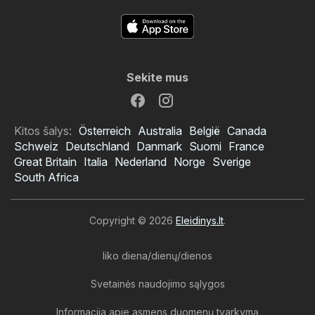
Sekite mus
Kitos šalys:
Österreich
Australia
België
Canada
Schweiz
Deutschland
Danmark
Suomi
France
Great Britain
Italia
Nederland
Norge
Sverige
South Africa
Copyright © 2026
Eleidinys.lt
.
liko diena/dienų/dienos
Svetainės naudojimo sąlygos
Informacija apie asmens duomenų tvarkymą