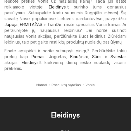
Ieškote prekės Vonia už mažiausią kainą? Tada jūs esate
reikiamoje vietoje.
Eleidinys.lt
surinko jums geriausius
pasiūlymus. Sutaupykite kartu su mumis Rugpjūtis mėnesį. Šią
savaitę šiose populiariose Lietuvos parduotuvėse, pavyzdžiui
Jupoja
,
ERMITAŽAS
ir
TianDe
, rasite specialias Vonia kainas. Ar
peržiūrėjote jų naujausius leidinius? Jei norite sužinoti
naujausias Vonia akcijas, peržiūrėkite šiuos leidinius: Žiūrėdami
leidinius, taip pat galite rasti kitų produktų nuolaidų pasiūlymų.
Einate apsipirkti ir norite sutaupyti pinigų? Peržiūrėkite tokių
prekių kaip
Pienas
,
Jogurtas
,
Kiaušiniai
,
Sūris
ir
Sviestas
akcijas.
Eleidinys.lt
kiekvieną dieną ieško nuolaidų visoms
prekėms.
Namai
Produktų sąrašas
Vonia
Eleidinys