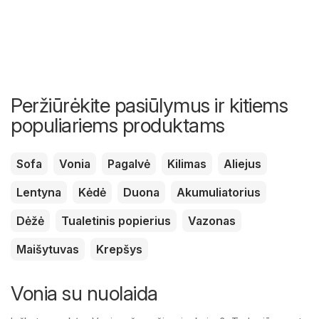
Peržiūrėkite pasiūlymus ir kitiems
populiariems produktams
Sofa
Vonia
Pagalvė
Kilimas
Aliejus
Lentyna
Kėdė
Duona
Akumuliatorius
Dėžė
Tualetinis popierius
Vazonas
Maišytuvas
Krepšys
Vonia su nuolaida