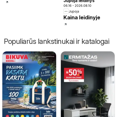
Jupoja leidinys
06.16 - 2026.08.10
Jupoja
Kaina leidinyje
Populiarūs lankstinukai ir katalogai