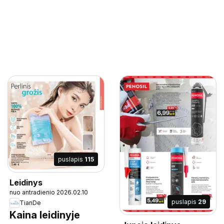
puslapis
115
Leidinys
nuo antradienio 2026.02.10
puslapis
29
TianDe
Kaina leidinyje