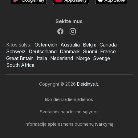
Sekite mus
Kitos šalys:
Österreich
Australia
België
Canada
Schweiz
Deutschland
Danmark
Suomi
France
Great Britain
Italia
Nederland
Norge
Sverige
South Africa
Copyright © 2026
Eleidinys.lt
.
liko diena/dienų/dienos
Svetainės naudojimo sąlygos
Informacija apie asmens duomenų tvarkymą