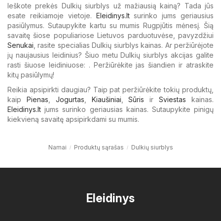
Ieškote prekės Dulkių siurblys už mažiausią kainą? Tada jūs
esate reikiamoje vietoje.
Eleidinys.lt
surinko jums geriausius
pasiūlymus. Sutaupykite kartu su mumis Rugpjūtis mėnesį. Šią
savaitę šiose populiariose Lietuvos parduotuvėse, pavyzdžiui
Senukai
, rasite specialias Dulkių siurblys kainas. Ar peržiūrėjote
jų naujausius leidinius? Šiuo metu Dulkių siurblys akcijas galite
rasti šiuose leidiniuose: . Peržiūrėkite jas šiandien ir atraskite
kitų pasiūlymų!
Reikia apsipirkti daugiau? Taip pat peržiūrėkite tokių produktų,
kaip
Pienas
,
Jogurtas
,
Kiaušiniai
,
Sūris
ir
Sviestas
kainas.
Eleidinys.lt
jums surinko geriausias kainas. Sutaupykite pinigų
kiekvieną savaitę apsipirkdami su mumis.
Namai
Produktų sąrašas
Dulkių siurblys
Eleidinys