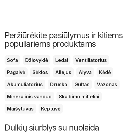
Peržiūrėkite pasiūlymus ir kitiems
populiariems produktams
Sofa
Džiovyklė
Ledai
Ventiliatorius
Pagalvė
Sėklos
Aliejus
Alyva
Kėdė
Akumuliatorius
Druska
Gultas
Vazonas
Mineralinis vanduo
Skalbimo milteliai
Maišytuvas
Keptuvė
Dulkių siurblys su nuolaida