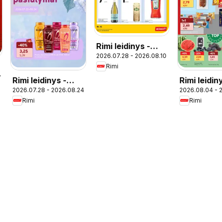
Rimi leidinys -
2026.07.28 - 2026.08.10
Alkoholinių
Rimi
gėrimų
7
Rimi leidinys -
Rimi leidin
2026.07.28 - 2026.08.24
2026.08.04 - 
Grožio pasiūlymai
Rimi
Rimi