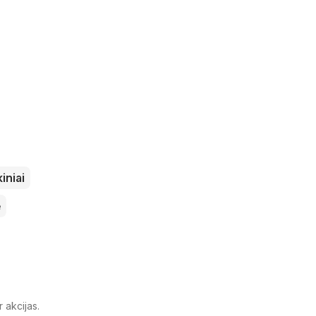
iniai
ė
 akcijas.