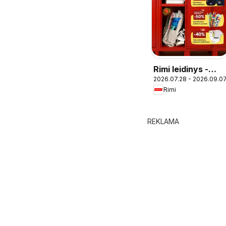
Rimi leidinys -
2026.07.28 - 2026.09.0
Atgal į mokyklą
Rimi
REKLAMA