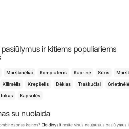
 pasiūlymus ir kitiems populiariems
s
Marškinėliai
Kompiuteris
Kuprinė
Sūris
Maršk
Kilimėlis
Krepšelis
Dėklas
Traškučiai
Grietinėl
tukas
Kapsulės
as su nuolaida
Kombinezonas kainos?
Eleidinys.lt
rasite visus naujausius pasiūlymus ir