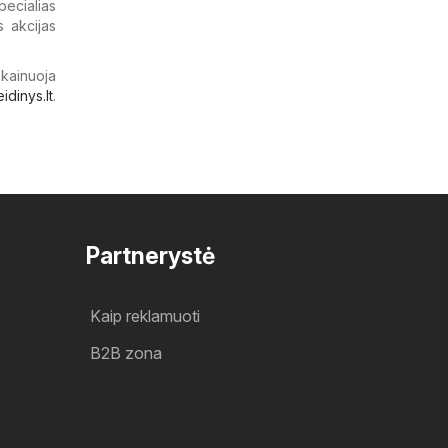
ecialias
 akcijas
 kainuoja
eidinys.lt
.
Partnerystė
Kaip reklamuoti
B2B zona