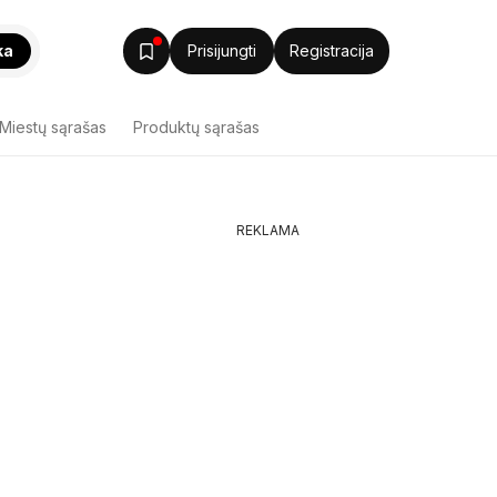
ka
Prisijungti
Registracija
Miestų sąrašas
Produktų sąrašas
REKLAMA