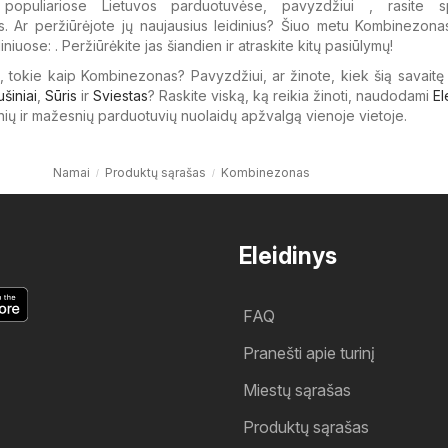
populiariose Lietuvos parduotuvėse, pavyzdžiui , rasite sp
 Ar peržiūrėjote jų naujausius leidinius? Šiuo metu Kombinezonas
diniuose: . Peržiūrėkite jas šiandien ir atraskite kitų pasiūlymų!
i, tokie kaip Kombinezonas? Pavyzdžiui, ar žinote, kiek šią savaitę
ušiniai
,
Sūris
ir
Sviestas
? Raskite viską, ką reikia žinoti, naudodami
El
nių ir mažesnių parduotuvių nuolaidų apžvalgą vienoje vietoje.
Namai
Produktų sąrašas
Kombinezonas
Eleidinys
FAQ
Pranešti apie turinį
Miestų sąrašas
Produktų sąrašas