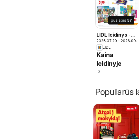
puslapis
57
LIDL leidinys -
2026.07.20 - 2026.09.
Atgal į mokyklą
LIDL
Kaina
leidinyje
Populiarūs l