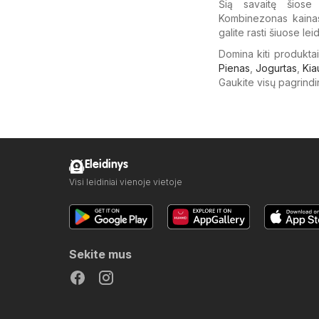
Šią savaitę šiose 
Kombinezonas kainas.
galite rasti šiuose lei
Domina kiti produkta
Pienas
,
Jogurtas
,
Kia
Gaukite visų pagrindi
Eleidinys
Visi leidiniai vienoje vietoje
Sekite mus