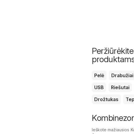
Peržiūrėkite
produktam
Pelė
Drabužiai
USB
Riešutai
Drožtukas
Tep
Kombinezon
Ieškote mažiausios 