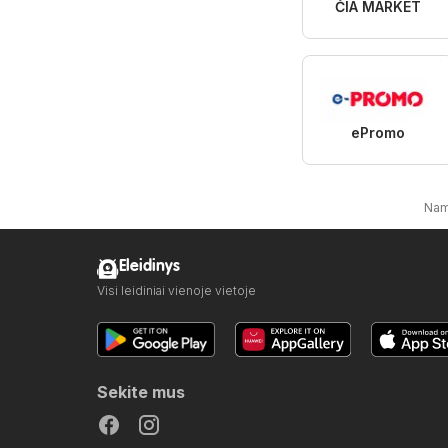
ČIA MARKET
ePromo
Nam
Eleidinys
Visi leidiniai vienoje vietoje
Sekite mus