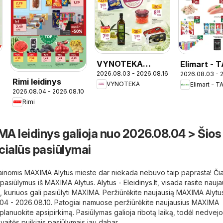
VYNOTEKA
Elimart - 
2026.08.03 - 2026.08.16
2026.08.03 - 
leidinys
leidinys
Rimi leidinys
VYNOTEKA
Elimart - T
2026.08.04 - 2026.08.10
Rimi
A leidinys galioja nuo 2026.08.04 > Šios
cialūs pasiūlymai
kainomis MAXIMA Alytus mieste dar niekada nebuvo taip paprasta! Čia
s pasiūlymus iš MAXIMA Alytus.
Alytus - Eleidinys.lt
, visada rasite nauja
, kuriuos gali pasiūlyti MAXIMA. Peržiūrėkite naujausią MAXIMA Alytus 
8.04 - 2026.08.10. Patogiai namuose peržiūrėkite naujausius MAXIMA
planuokite apsipirkimą. Pasiūlymas galioja ribotą laiką, todėl nedvejok
vaitės puikiais pasiūlymais jau dabar.