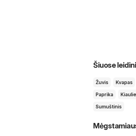
Šiuose leidin
Žuvis
Kvapas
Paprika
Kiauli
Sumuštinis
Mėgstamiausi 