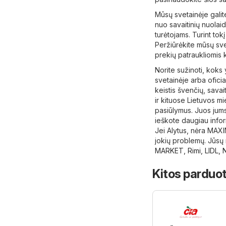
Mūsų svetainėje galit
nuo ​​savaitinių nuolai
turėtojams. Turint tok
Peržiūrėkite mūsų sve
prekių patraukliomis 
Norite sužinoti, koks
svetainėje arba oficia
keistis švenčių, savai
ir kituose Lietuvos m
pasiūlymus. Juos jums
ieškote daugiau infor
Jei Alytus, nėra MAXI
jokių problemų. Jūsų 
MARKET
,
Rimi
,
LIDL
,
Kitos parduot