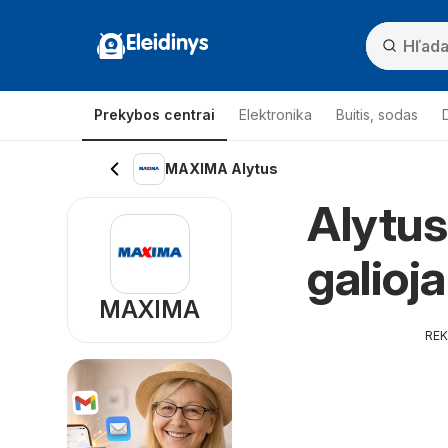
Eleidinys
Prekybos centrai
Elektronika
Buitis, sodas
MAXIMA Alytus
Alytu
galioj
MAXIMA
RE