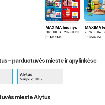
MAXIMA leidinys
MAXIMA le
2026.08.04 - 2026.08.10
2026.08.04 - 
- Italijos 
MAXIMA
MAXIMA
s – parduotuvės mieste ir apylinkėse
Alytus
Naujoji g. 90-2
tuvės mieste Alytus