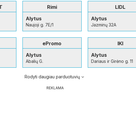
T
Rimi
LIDL
Alytus
Alytus
Naujoji g. 7E/1
Jazminų 32A
ePromo
IKI
Alytus
Alytus
Abalių G.
Dariaus ir Girėno g. 11
Rodyti daugiau parduotuvių
REKLAMA