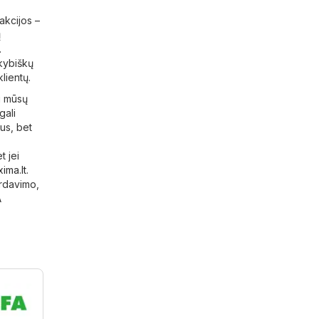
akcijos –
ų
.
okybiškų
lientų.
ti mūsų
gali
tus, bet
t jei
ima.lt
.
ardavimo,
A