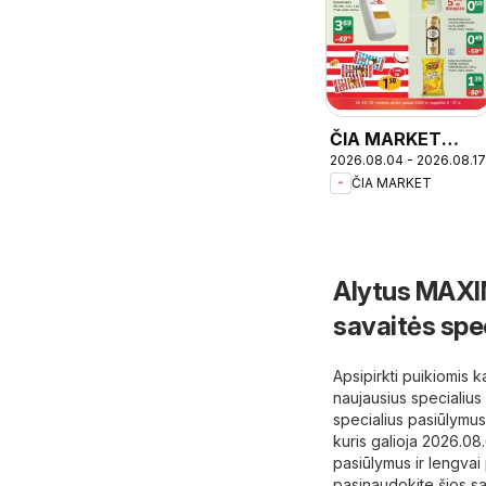
ČIA MARKET
2026.08.04 - 2026.08.17
leidinys
ČIA MARKET
Alytus MAXIM
savaitės spe
Apsipirkti puikiomis 
naujausius specialiu
specialius pasiūlymus
kuris galioja 2026.0
pasiūlymus ir lengvai 
pasinaudokite šios sa