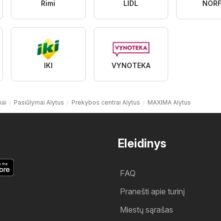
Rimi
LIDL
NORF
IKI
VYNOTEKA
ai
Pasiūlymai Alytus
Prekybos centrai Alytus
MAXIMA Alytus
Eleidinys
FAQ
Pranešti apie turinį
Miestų sąrašas