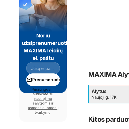
Noriu
užsiprenumeruoti
MAXIMA leidinį
el. paštu
MAXIMA Alytu
Prenumeruoti
Prisijungdami
Alytus
sutinkate su
Naujoji g. 17K
naudojimo
sąlygomis
ir
asmens duomenų
tvarkymu
.
Kitos parduo