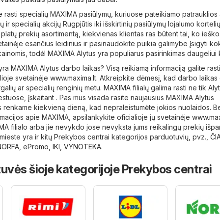
e rasti specialių MAXIMA pasiūlymų, kuriuose pateikiamo patrauklios 
dų ir specialių akcijų Rugpjūtis iki išskirtinių pasiūlymų lojalumo korteli
į platų prekių asortimentą, kiekvienas klientas ras būtent tai, ko ieško
tainėje esančius leidinius ir pasinaudokite puikia galimybe įsigyti k
kainomis, todėl MAXIMA Alytus yra populiarus pasirinkimas daugeliui k
 yra MAXIMA Alytus darbo laikas? Visą reikiamą informaciją galite ras
lioje svetainėje
www.maxima.lt
. Atkreipkite dėmesį, kad darbo laikas 
tgalių ar specialių renginių metu. MAXIMA filialų galima rasti ne tik Aly
iestuose, įskaitant . Pas mus visada rasite naujausius MAXIMA Alytus
 renkame kiekvieną dieną, kad nepraleistumėte jokios nuolaidos. Be
macijos apie MAXIMA, apsilankykite oficialioje jų svetainėje
www.max
MA filialo arba jie nevykdo jose nevyksta jums reikalingų prekių išp
mieste yra ir kitų
Prekybos centrai
kategorijos parduotuvių, pvz.,
ČI
NORFA
,
ePromo
,
IKI
,
VYNOTEKA
.
uvės šioje kategorijoje Prekybos centrai