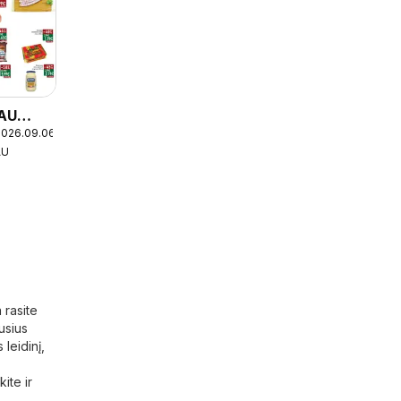
TAU
2026.09.06
AU
 rasite
usius
leidinį,
ite ir