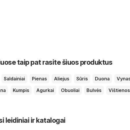
iuose taip pat rasite šiuos produktus
Saldainiai
Pienas
Aliejus
Sūris
Duona
Vyna
ena
Kumpis
Agurkai
Obuoliai
Bulvės
Vištienos
leidiniai ir katalogai