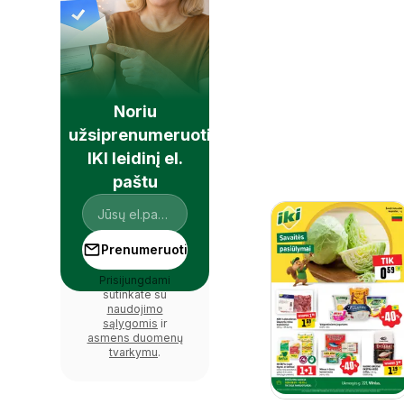
Noriu
užsiprenumeruoti
IKI leidinį el.
paštu
Prenumeruoti
Prisijungdami
sutinkate su
naudojimo
sąlygomis
ir
asmens duomenų
tvarkymu
.