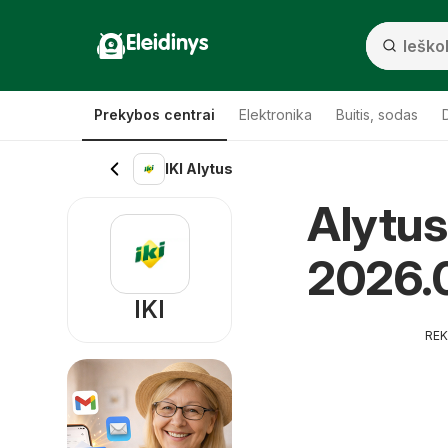
Eleidinys
Prekybos centrai
Elektronika
Buitis, sodas
IKI Alytus
Alytus 
2026.
IKI
RE