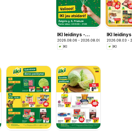
IKI leidinys -
IKI leidinys
2026.08.06 - 2026.08.09
2026.08.03 - 
Specialūs
IKI
IKI
pasiūlymai IKI
Priekulė
parduotuvės
klientams