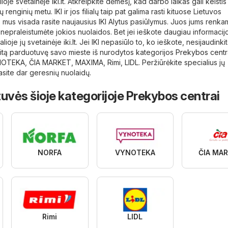
lioje svetainėje
iki.lt
. Atkreipkite dėmesį, kad darbo laikas gali keistis
ų renginių metu. IKI ir jos filialų taip pat galima rasti kituose Lietuvos
s mus visada rasite naujausius IKI Alytus pasiūlymus. Juos jums renk
nepraleistumėte jokios nuolaidos. Bet jei ieškote daugiau informacij
ialioje jų svetainėje
iki.lt
. Jei IKI nepasiūlo to, ko ieškote, nesijaudinkit
 kitą parduotuvę savo mieste iš nurodytos kategorijos
Prekybos centr
NOTEKA
,
ČIA MARKET
,
MAXIMA
,
Rimi
,
LIDL
. Peržiūrėkite specialius jų
asite dar geresnių nuolaidų.
uvės šioje kategorijoje Prekybos centrai
NORFA
VYNOTEKA
ČIA MA
Rimi
LIDL