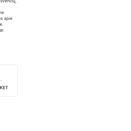
 švenčių,
ame
os apie
e.
ai
:
RKET