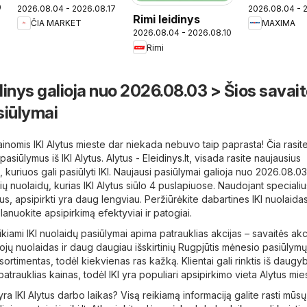
0
2026.08.04 - 2026.08.17
2026.08.04 - 
leidinys
Rimi leidinys
ČIA MARKET
MAXIMA
2026.08.04 - 2026.08.10
Rimi
idinys galioja nuo 2026.08.03 > Šios savai
siūlymai
kainomis IKI Alytus mieste dar niekada nebuvo taip paprasta! Čia rasit
pasiūlymus iš IKI Alytus.
Alytus - Eleidinys.lt
, visada rasite naujausius
 kuriuos gali pasiūlyti IKI. Naujausi pasiūlymai galioja nuo 2026.08.03
ų nuolaidų, kurias IKI Alytus siūlo 4 puslapiuose. Naudojant specialiu
us, apsipirkti yra daug lengviau. Peržiūrėkite dabartines IKI nuolaida
anuokite apsipirkimą efektyviai ir patogiai.
iami IKI nuolaidų pasiūlymai apima patrauklias akcijas – savaitės akc
ėtojų nuolaidas ir daug daugiau išskirtinių Rugpjūtis mėnesio pasiūlym
ortimentas, todėl kiekvienas ras kažką. Klientai gali rinktis iš daugy
trauklias kainas, todėl IKI yra populiari apsipirkimo vieta Alytus mie
yra IKI Alytus darbo laikas? Visą reikiamą informaciją galite rasti mūsų