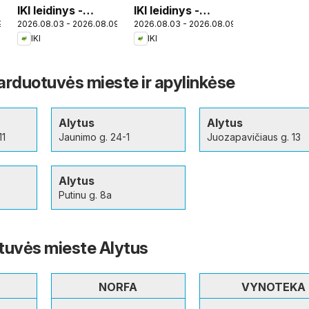
IKI leidinys -
IKI leidinys -
9
2026.08.03 - 2026.08.09
2026.08.03 - 2026.08.09
Specialūs
Specialūs
IKI
IKI
pasiūlymai IKI
pasiūlymai IKI
parduotuvės
parduotuvės
klientams
klientams
parduotuvės mieste ir apylinkėse
Alytus
Alytus
11
Jaunimo g. 24-1
Juozapavičiaus g. 13
Alytus
Putinu g. 8a
tuvės mieste Alytus
NORFA
VYNOTEKA