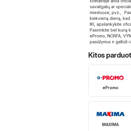
svetainėje arba oficia
savaitgalių ar speciali
miestuose, pvz., . Pa
kiekvieną dieną, kad 
IKI, apsilankykite ofic
Pasirinkite bet kurią
ePromo
,
NORFA
,
VY
pasiūlymus ir galbūt r
Kitos parduot
ePromo
MAXIMA