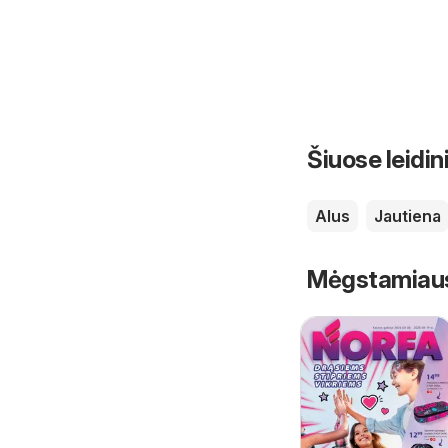
Šiuose leidin
Alus
Jautiena
Mėgstamiausi 