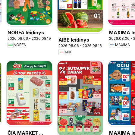
NORFA leidinys
MAXIMA le
2026.08.06 - 2026.08.19
2026.08.06 - 
AIBE leidinys
- Skonių d
NORFA
MAXIMA
2026.08.06 - 2026.08.18
AIBE
ČIA MARKET
MAXIMA le