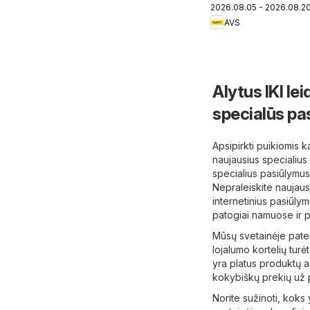
2026.08.05 - 2026.08.2
AVS
Alytus IKI le
specialūs pa
Apsipirkti puikiomis 
naujausius specialius 
specialius pasiūlymus,
Nepraleiskite naujausi
internetinius pasiūlym
patogiai namuose ir pl
Mūsų svetainėje pateik
lojalumo kortelių tur
yra platus produktų as
kokybiškų prekių už pa
Norite sužinoti, koks 