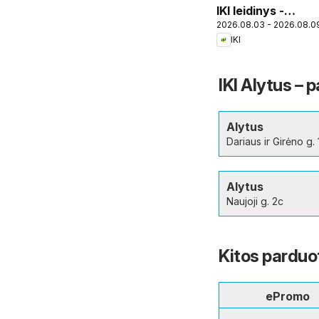
IKI leidinys -
2026.08.03 - 2026.08.0
Specialūs
IKI
pasiūlymai IKI
Pikas
parduotuvės
IKI Alytus – 
klientams
Alytus
Dariaus ir Girėno g. 
Alytus
Naujoji g. 2c
Kitos parduo
ePromo