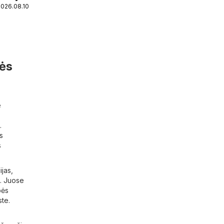
2026.08.10
tės
e
.
s
s
ijas,
ų. Juose
bės
ste.