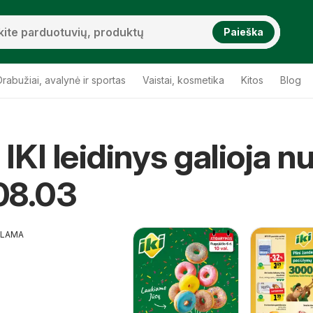
Paieška
Drabužiai, avalynė ir sportas
Vaistai, kosmetika
Kitos
Blog
IKI leidinys galioja n
08.03
KLAMA