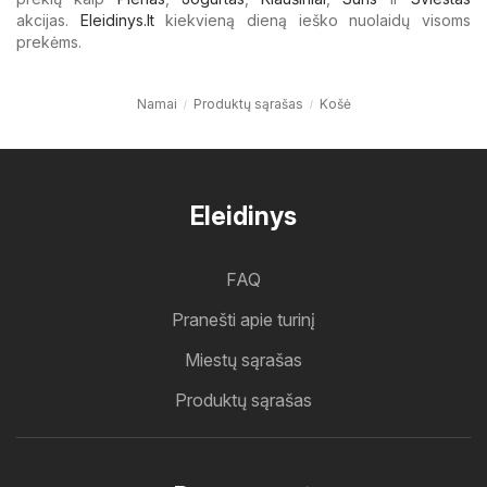
akcijas.
Eleidinys.lt
kiekvieną dieną ieško nuolaidų visoms
prekėms.
Namai
Produktų sąrašas
Košė
Eleidinys
FAQ
Pranešti apie turinį
Miestų sąrašas
Produktų sąrašas