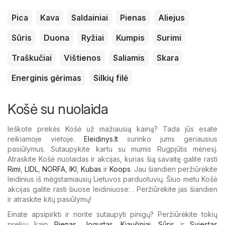
Pica
Kava
Saldainiai
Pienas
Aliejus
Sūris
Duona
Ryžiai
Kumpis
Surimi
Traškučiai
Vištienos
Saliamis
Skara
Energinis gėrimas
Silkių filė
Košė su nuolaida
Ieškote prekės Košė už mažiausią kainą? Tada jūs esate
reikiamoje vietoje.
Eleidinys.lt
surinko jums geriausius
pasiūlymus. Sutaupykite kartu su mumis Rugpjūtis mėnesį.
Atraskite Košė nuolaidas ir akcijas, kurias šią savaitę galite rasti
Rimi
,
LIDL
,
NORFA
,
IKI
,
Kubas
ir
Koops
. Jau šiandien peržiūrėkite
leidinius iš mėgstamiausių Lietuvos parduotuvių. Šiuo metu Košė
akcijas galite rasti šiuose leidiniuose: . Peržiūrėkite jas šiandien
ir atraskite kitų pasiūlymų!
Einate apsipirkti ir norite sutaupyti pinigų? Peržiūrėkite tokių
prekių kaip
Pienas
,
Jogurtas
,
Kiaušiniai
,
Sūris
ir
Sviestas