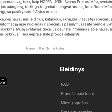
 parduotuvių, tokių kaip
NORFA
,
JYSK
,
Švaros Prekés
. Mūsų svetai
į jos patogumą, todėl galite greitai ir lengvai rasti tai, ko ieškote. Mū
inigų su pasiūlymais iš Alytus miesto.
i kaupia naujausius leidinius, katalogus, skrajutes ir savaitės specialiu
informaciją apie nuolaidas ir specialius pasiūlymus rasite vienoje vie
psipirkimą. Mūsų svetainės dėka jūs gaunate informaciją apie naujaus
s pirkinius. Taigi nepraleiskite progos sutaupyti.
Namai
Pasiūlymai Alytus
Eleidinys
FAQ
Pranešti apie turinį
Miestų sąrašas