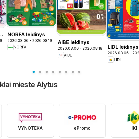
NORFA leidinys
19
2026.08.06 - 2026.08.19
AIBE leidinys
LIDL leidinys
NORFA
2026.08.06 - 2026.08.18
2026.08.06 - 20
Nauja pardu
AIBE
LIDL
Kaune
nklai mieste Alytus
VYNOTEKA
ePromo
IKI