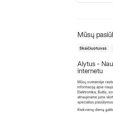
Mūsų pasiūly
Skaičiuotuvas
Alytus - Nauj
internetu
Mūsų svetainėje rasit
informaciją apie nauja
Elektronika
,
Buitis, s
atnaujiname jums skir
specialius pasiūlymus
Kiekvieną dieną galite