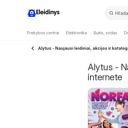
Eleidinys
Prekybos centrai
Elektronika
Buitis, sodas
Dr
Alytus - Naujausi leidiniai, akcijos ir katalo
Alytus - Na
internete
riflame katalogas
ČIA MARKET