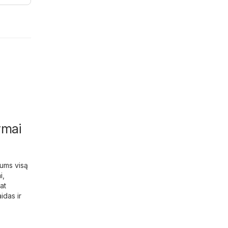
lymai
jums visą
i
,
at
idas ir