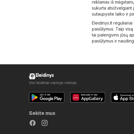
reklamas iš mėgstamų
sukurta atsižvelgiant 
sutaupysite laiko ir p
Eleidinys.lt reguliaria
pasiūlymus. Taip visą 
tai palengvins jūsų a
pasiūlymus ir naudingu
Eleidinys
Visi leidiniai vienoje vietoje
Sekite mus