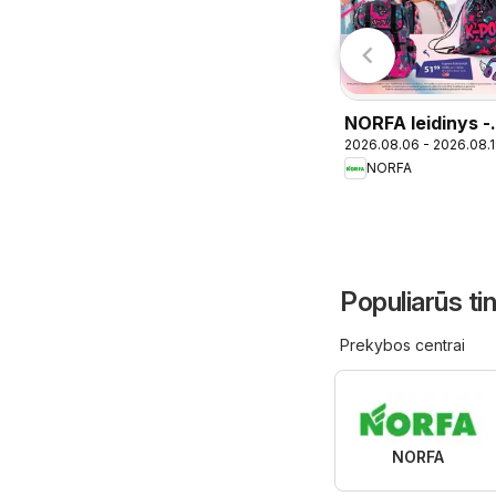
026.08.05 - 2026.08.25
2026.08.04 - 2026.08.17
1 2026
leidinys
Oriflame
ČIA MARKET
NORFA leidinys -
2026.08.06 - 2026.08.
Mokykla
NORFA
Populiarūs ti
Prekybos centrai
NORFA