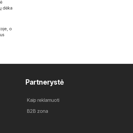
nė
sų dėka
s
toje, o
ius
Partnerystė
Kaip reklamuoti
B2B zona