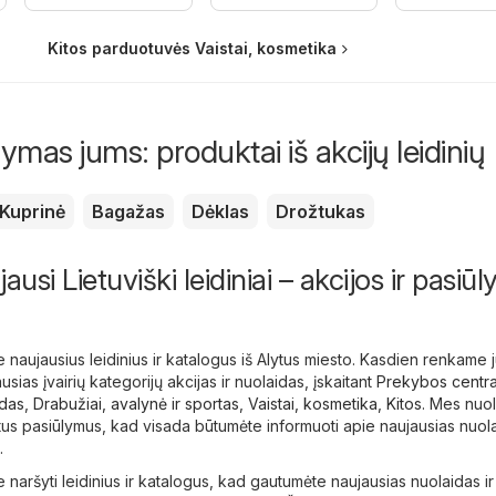
Kitos parduotuvės Vaistai, kosmetika
mas jums: produktai iš akcijų leidinių
Kuprinė
Bagažas
Dėklas
Drožtukas
ausi Lietuviški leidiniai – akcijos ir pasiū
e naujausius leidinius ir katalogus iš Alytus miesto. Kasdien renkame 
usias įvairių kategorijų akcijas ir nuolaidas, įskaitant
Prekybos centra
odas
,
Drabužiai, avalynė ir sportas
,
Vaistai, kosmetika
,
Kitos
. Mes nuol
tus pasiūlymus, kad visada būtumėte informuoti apie naujausias nuola
.
 naršyti leidinius ir katalogus, kad gautumėte naujausias nuolaidas ir