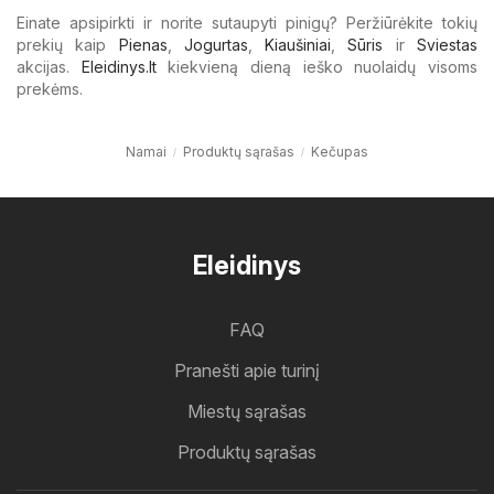
Einate apsipirkti ir norite sutaupyti pinigų? Peržiūrėkite tokių
prekių kaip
Pienas
,
Jogurtas
,
Kiaušiniai
,
Sūris
ir
Sviestas
akcijas.
Eleidinys.lt
kiekvieną dieną ieško nuolaidų visoms
prekėms.
Namai
Produktų sąrašas
Kečupas
Eleidinys
FAQ
Pranešti apie turinį
Miestų sąrašas
Produktų sąrašas