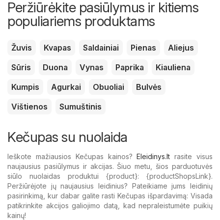
Peržiūrėkite pasiūlymus ir kitiems
populiariems produktams
Žuvis
Kvapas
Saldainiai
Pienas
Aliejus
Sūris
Duona
Vynas
Paprika
Kiauliena
Kumpis
Agurkai
Obuoliai
Bulvės
Vištienos
Sumuštinis
Kečupas su nuolaida
Ieškote mažiausios Kečupas kainos?
Eleidinys.lt
rasite visus
naujausius pasiūlymus ir akcijas. Šiuo metu, šios parduotuvės
siūlo nuolaidas produktui {​product}: {​productShopsLink}.
Peržiūrėjote jų naujausius leidinius? Pateikiame jums leidinių
pasirinkimą, kur dabar galite rasti Kečupas išpardavimą: Visada
patikrinkite akcijos galiojimo datą, kad nepraleistumėte puikių
kainų!