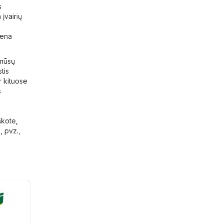
s
 įvairių
tena
 mūsų
tis
r kituose
s
škote,
, pvz.,