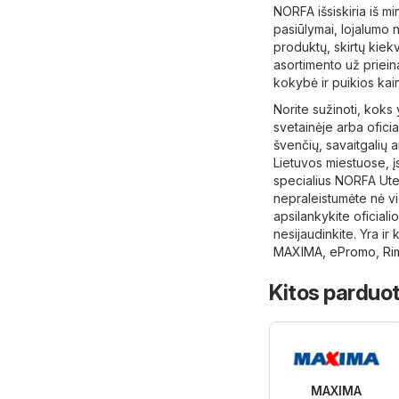
NORFA išsiskiria iš mi
pasiūlymai, lojalumo n
produktų, skirtų kiek
asortimento už priei
kokybė ir puikios kai
Norite sužinoti, koks
svetainėje arba oficia
švenčių, savaitgalių a
Lietuvos miestuose, įs
specialius NORFA Ute
nepraleistumėte nė v
apsilankykite oficiali
nesijaudinkite. Yra ir
MAXIMA
,
ePromo
,
Ri
Kitos parduot
MAXIMA