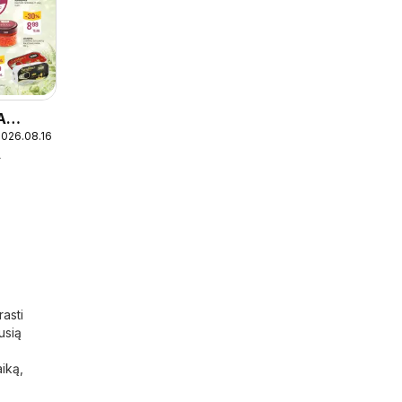
A
2026.08.16
A
asti
usią
aiką,