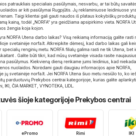
nios patraukliais specialiais pasiūlymais, nesvarbu, ar tai būtų savaitė
uolaidos ar kiti pasiūlymai Rugpjūtis. Jų reklaminiuose leidiniuose yra
vienam. Taigi klientai gali gauti naudos iš plataus kokybiškų produktų
namą kainą, todėl „NORFA“ yra geidžiama apsipirkimo vieta. NORFA U
nos žengia koja kojon.
 yra NORFA Utena darbo laikas? Visą reikiamą informaciją galite rasti
lioje svetainėje
norfa.lt
. Atkreipkite dėmesį, kad darbo laikas gali keis
r specialių renginių metu. NORFA filialų galima rasti ne tik Utena, bet i
kaitant . Galite būti tikri, kad mūsų svetainėje visada rasite naujausiu
na pasiūlymus. Kiekvieną dieną renkame jums leidinius, kad niekada
ienos nuolaidos. Norėdami gauti daugiau informacijos apie NORFA,
oje jų svetainėje
norfa.lt
. Jei NORFA Utena šiuo metu nesiūlo to, ko ie
 kitų parduotuvių
Prekybos centrai
kategorijoje, kurias galite aplankyti
mi
,
IKI
,
ČIA MARKET
,
VYNOTEKA
,
LIDL
.
uvės šioje kategorijoje Prekybos centrai
ePromo
Rimi
IKI