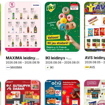
AVS leidin
MAXIMA leidinys
IKI leidinys -
2026.08.05 - 
2026.08.06 - 2026.08.19
2026.08.06 - 2026.08.09
- Skonių dienos
Specialūs
AVS
MAXIMA
IKI
pasiūlymai IKI
Priekulė
parduotuvės
klientams