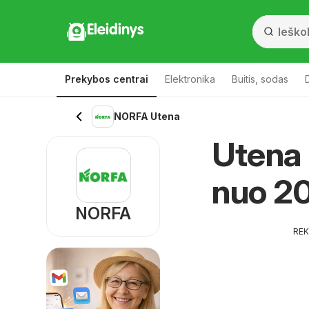
Eleidinys
Prekybos centrai
Elektronika
Buitis, sodas
NORFA Utena
Utena 
nuo 2
NORFA
RE