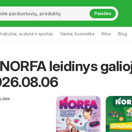
Paieška
Drabužiai, avalynė ir sportas
Vaistai, kosmetika
Kitos
Blog
NORFA leidinys galio
026.08.06
KLAMA