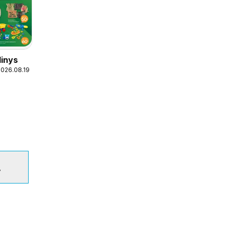
dinys
2026.08.19
7