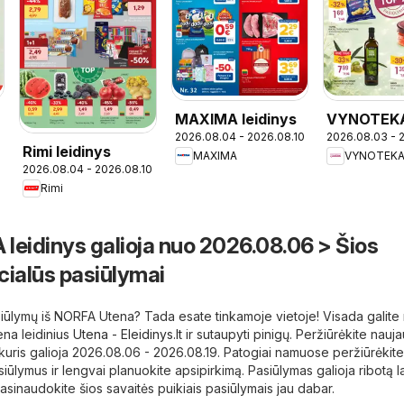
MAXIMA leidinys
VYNOTEK
2026.08.04 - 2026.08.10
2026.08.03 - 
leidinys
Rimi leidinys
MAXIMA
VYNOTEK
2026.08.04 - 2026.08.10
Rimi
leidinys galioja nuo 2026.08.06 > Šios
cialūs pasiūlymai
iūlymų iš NORFA Utena? Tada esate tinkamoje vietoje! Visada galite r
na leidinius
Utena - Eleidinys.lt
ir sutaupyti pinigų. Peržiūrėkite nauja
kuris galioja 2026.08.06 - 2026.08.19. Patogiai namuose peržiūrėkite
ūlymus ir lengvai planuokite apsipirkimą. Pasiūlymas galioja ribotą l
asinaudokite šios savaitės puikiais pasiūlymais jau dabar.