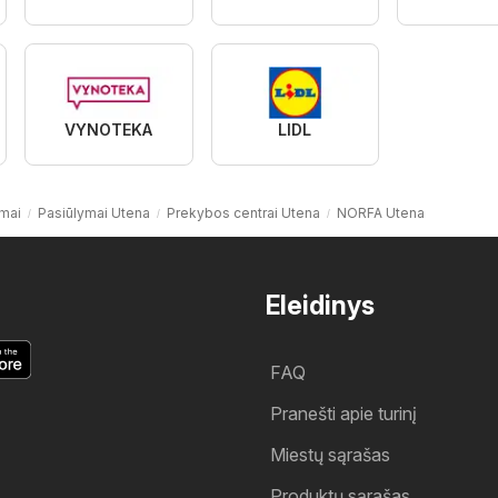
VYNOTEKA
LIDL
mai
Pasiūlymai Utena
Prekybos centrai Utena
NORFA Utena
Eleidinys
FAQ
Pranešti apie turinį
Miestų sąrašas
Produktų sąrašas