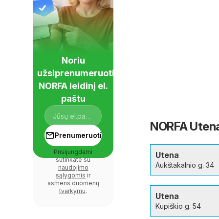
Noriu
užsiprenumeruoti
NORFA leidinį el.
paštu
NORFA Utena 
Prenumeruoti
Prisijungdami
Utena
sutinkate su
Aukštakalnio g. 34
naudojimo
sąlygomis
ir
asmens duomenų
tvarkymu
.
Utena
Kupiškio g. 54