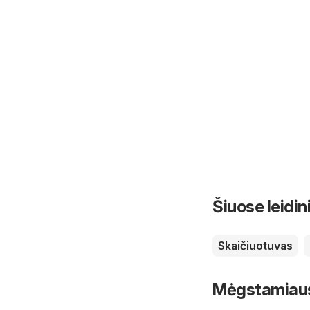
Šiuose leidin
Skaičiuotuvas
Mėgstamiausi 