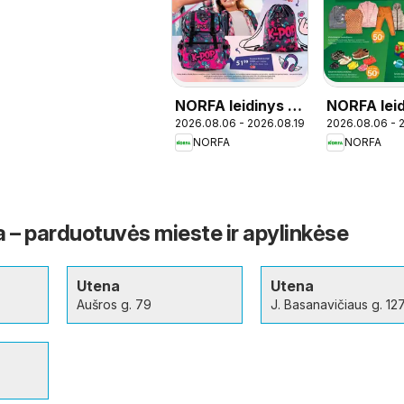
NORFA leidinys -
NORFA lei
2026.08.06 - 2026.08.19
2026.08.06 - 
Mokykla
NORFA
NORFA
– parduotuvės mieste ir apylinkėse
Utena
Utena
Aušros g. 79
J. Basanavičiaus g. 12