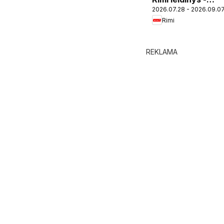
2026.07.28 - 2026.09.0
Atgal į mokyklą
Rimi
REKLAMA