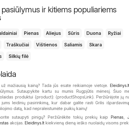
 pasiūlymus ir kitiems populiariems
s
aldainiai
Pienas
Aliejus
Sūris
Duona
Ryžiai
Traškučiai
Vištienos
Saliamis
Skara
s
Silkių filė
olaida
s už mažiausią kainą? Tada jūs esate reikiamoje vietoje.
Eleidinys.l
iūlymus. Sutaupykite kartu su mumis Rugpjūtis mėnesį. Šiuo me
laidas produktui {​product}: {​productShopsLink}. Peržiūrėjote jų n
 jums leidinių pasirinkimą, kur dabar galite rasti Grilis išpardavim
aliojimo datą, kad nepraleistumėte puikių kainų!
 norite sutaupyti pinigų? Peržiūrėkite tokių prekių kaip
Pienas
,
estas
akcijas.
Eleidinys.lt
kiekvieną dieną ieško nuolaidų visoms prek