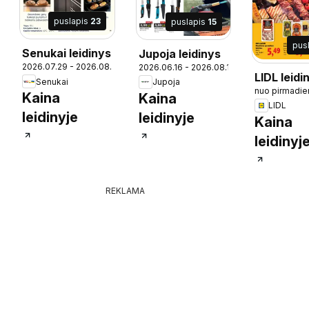
puslapis
23
puslapis
15
pus
Senukai leidinys
Jupoja leidinys
2026.07.29 - 2026.08.24
2026.06.16 - 2026.08.10
19
LIDL leidi
Senukai
Jupoja
nuo pirmadie
Grilio kat
Kaina
Kaina
LIDL
leidinyje
leidinyje
Kaina
leidinyj
REKLAMA