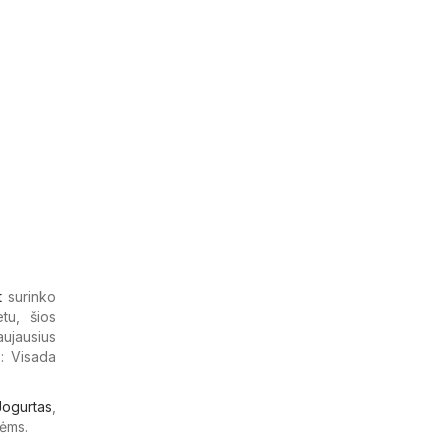
t
surinko
tu, šios
aujausius
ą: Visada
Jogurtas
,
ėms.