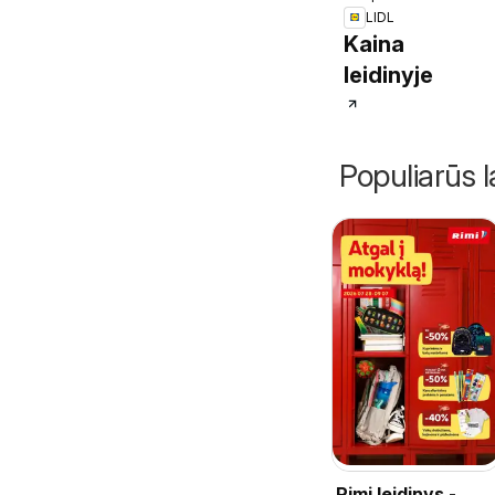
LIDL
Kaina
leidinyje
Populiarūs l
Rimi leidinys -