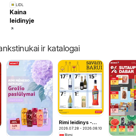
LIDL
parduotuvė
Kaina
Kaune
leidinyje
ankstinukai ir katalogai
Rimi leidinys -
2026.07.28 - 2026.08.10
Alkoholinių
Rimi