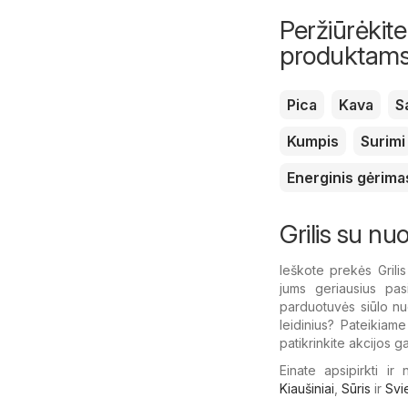
Peržiūrėkite
produktam
Pica
Kava
S
Kumpis
Surimi
Energinis gėrima
Grilis su nu
Ieškote prekės Grili
jums geriausius pas
parduotuvės siūlo nuo
leidinius? Pateikiame
patikrinkite akcijos g
Einate apsipirkti ir
Kiaušiniai
,
Sūris
ir
Svi