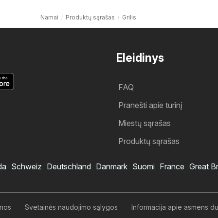
Namai
Produktų sąrašas
Grilis
Eleidinys
FAQ
Pranešti apie turinį
Miestų sąrašas
Produktų sąrašas
da
Schweiz
Deutschland
Danmark
Suomi
France
Great Br
enos
Svetainės naudojimo sąlygos
Informacija apie asmens 