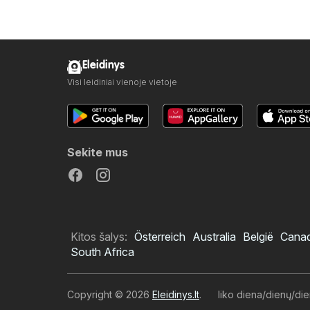
Eleidinys
Visi leidiniai vienoje vietoje
Sekite mus
Kitos šalys:
Österreich
Australia
België
Cana
South Africa
Copyright © 2026
Eleidinys.lt
.
liko diena/dienų/di