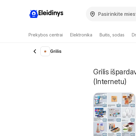
Eleidinys
Prekybos centrai
Elektronika
Buitis, sodas
Dr
Grilis
Grilis išpard
(Internetu)