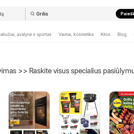
Paieš
abužiai, avalynė ir sportas
Vaistai, kosmetika
Kitos
Blog
avimas >> Raskite visus specialius pasiūlym