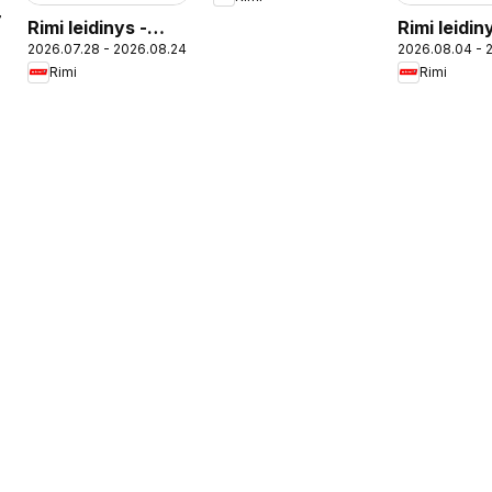
gėrimų
7
Rimi leidinys -
Rimi leidin
2026.07.28 - 2026.08.24
2026.08.04 - 
Grožio pasiūlymai
Rimi
Rimi