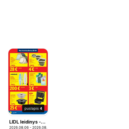
puslapis
4
LIDL leidinys -
04.06
2026.08.06 - 2026.08.09
Nauja