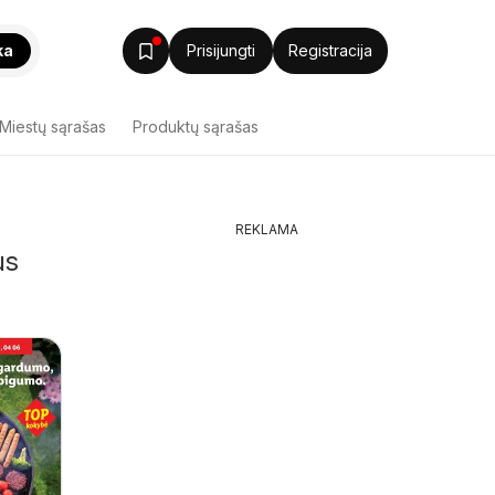
ka
Prisijungti
Registracija
Miestų sąrašas
Produktų sąrašas
REKLAMA
us