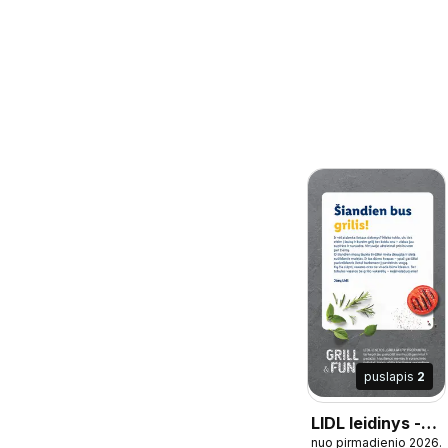
puslapis
2
LIDL leidinys -
nuo pirmadienio 2026.
Grilio katalogas