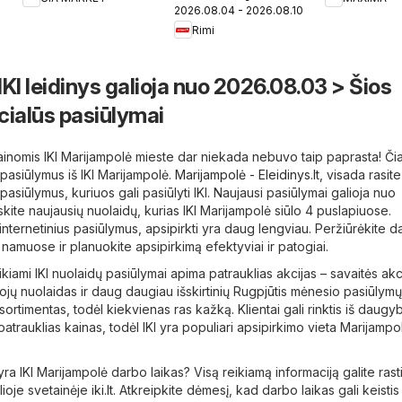
2026.08.04 - 2026.08.10
Rimi
KI leidinys galioja nuo 2026.08.03 > Šios
cialūs pasiūlymai
kainomis IKI Marijampolė mieste dar niekada nebuvo taip paprasta! Čia
 pasiūlymus iš IKI Marijampolė.
Marijampolė - Eleidinys.lt
, visada rasite
pasiūlymus, kuriuos gali pasiūlyti IKI. Naujausi pasiūlymai galioja nuo
kite naujausių nuolaidų, kurias IKI Marijampolė siūlo 4 puslapiuose.
internetinius pasiūlymus, apsipirkti yra daug lengviau. Peržiūrėkite d
 namuose ir planuokite apsipirkimą efektyviai ir patogiai.
iami IKI nuolaidų pasiūlymai apima patrauklias akcijas – savaitės akc
ėtojų nuolaidas ir daug daugiau išskirtinių Rugpjūtis mėnesio pasiūlym
ortimentas, todėl kiekvienas ras kažką. Klientai gali rinktis iš daugy
atrauklias kainas, todėl IKI yra populiari apsipirkimo vieta Marijampo
yra IKI Marijampolė darbo laikas? Visą reikiamą informaciją galite ras
lioje svetainėje
iki.lt
. Atkreipkite dėmesį, kad darbo laikas gali keistis