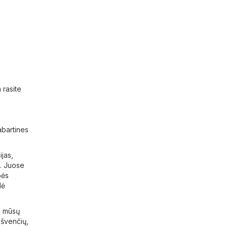
 rasite
abartines
ijas,
ų. Juose
bės
lė
ti mūsų
 švenčių,