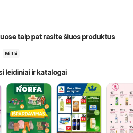
iuose taip pat rasite šiuos produktus
Miltai
leidiniai ir katalogai