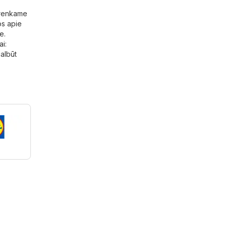
s renkame
os apie
e.
ai
:
galbūt
L