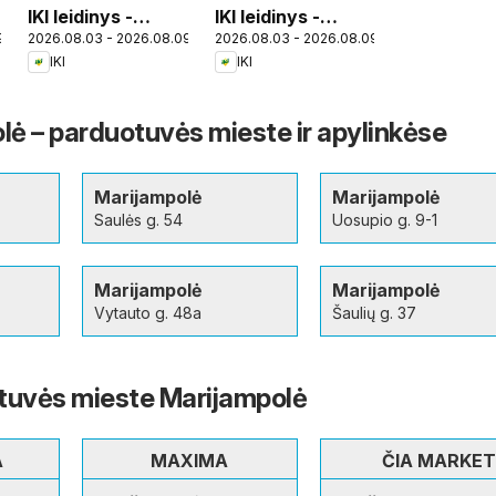
IKI leidinys -
IKI leidinys -
9
2026.08.03 - 2026.08.09
2026.08.03 - 2026.08.09
Specialūs
Specialūs
IKI
IKI
pasiūlymai IKI
pasiūlymai IKI
parduotuvės
parduotuvės
klientams
klientams
olė – parduotuvės mieste ir apylinkėse
Marijampolė
Marijampolė
Saulės g. 54
Uosupio g. 9-1
Marijampolė
Marijampolė
Vytauto g. 48a
Šaulių g. 37
tuvės mieste Marijampolė
A
MAXIMA
ČIA MARKET