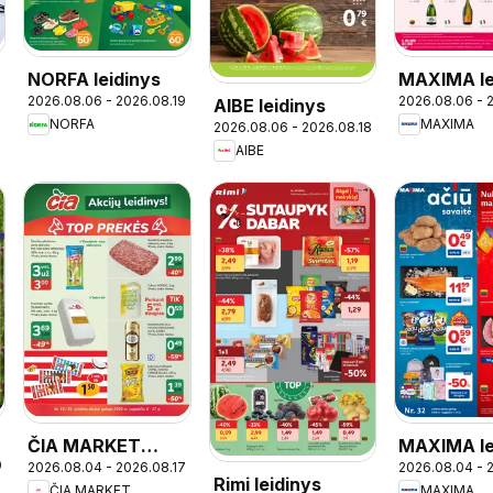
NORFA leidinys
MAXIMA le
2026.08.06 - 2026.08.19
2026.08.06 - 
AIBE leidinys
- Skonių d
NORFA
MAXIMA
2026.08.06 - 2026.08.18
AIBE
ČIA MARKET
MAXIMA le
0
2026.08.04 - 2026.08.17
2026.08.04 - 
leidinys
Rimi leidinys
ČIA MARKET
MAXIMA