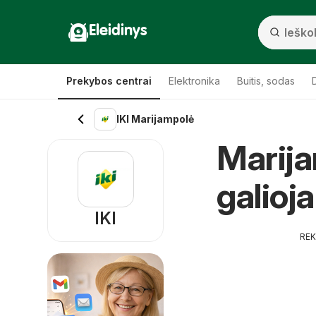
Eleidinys
Prekybos centrai
Elektronika
Buitis, sodas
IKI Marijampolė
Marija
galioj
IKI
RE