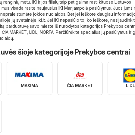
ų renginių metu. IKI ir jos filialų taip pat galima rasti kituose Lietuvos
s mus visada rasite naujausius IKI Marijampolė pasiūlymus. Juos jum
nepraleistumėte jokios nuolaidos. Bet jei ieškote daugiau informacij
ialioje jų svetainėje
iki.lt
. Jei IKI nepasiūlo to, ko ieškote, nesijaudinkit
 kitą parduotuvę savo mieste iš nurodytos kategorijos
Prekybos centr
,
ČIA MARKET
,
LIDL
,
NORFA
. Peržiūrėkite specialius jų pasiūlymus ir 
uolaidų.
uvės šioje kategorijoje Prekybos centrai
MAXIMA
ČIA MARKET
LID