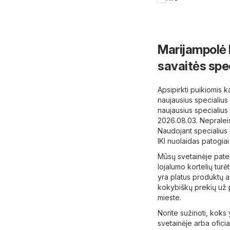
Marijampolė I
savaitės spe
Apsipirkti puikiomis 
naujausius specialius
naujausius specialius 
2026.08.03. Nepraleis
Naudojant specialius 
IKI nuolaidas patogiai
Mūsų svetainėje pateik
lojalumo kortelių tur
yra platus produktų as
kokybiškų prekių už p
mieste.
Norite sužinoti, koks 
svetainėje arba oficia