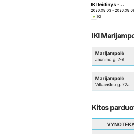
IKI leidinys -
2026.08.03 - 2026.08.0
Specialūs
IKI
pasiūlymai IKI
Pikas
parduotuvės
IKI Marijamp
klientams
Marijampolė
Jaunimo g. 2-8
Marijampolė
Vilkaviškio g. 72a
Kitos parduo
VYNOTEK