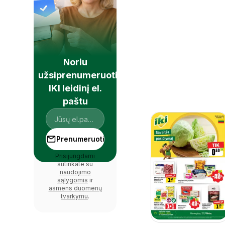
Noriu
užsiprenumeruoti
IKI leidinį el.
paštu
Prenumeruoti
Prisijungdami
sutinkate su
naudojimo
sąlygomis
ir
asmens duomenų
tvarkymu
.