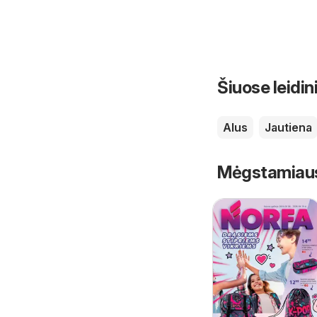
Šiuose leidin
Alus
Jautiena
Mėgstamiausi 