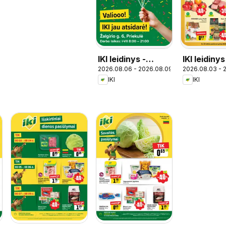
IKI leidinys -
IKI leidinys
2026.08.06 - 2026.08.09
2026.08.03 - 
Specialūs
IKI
IKI
pasiūlymai IKI
Priekulė
parduotuvės
klientams