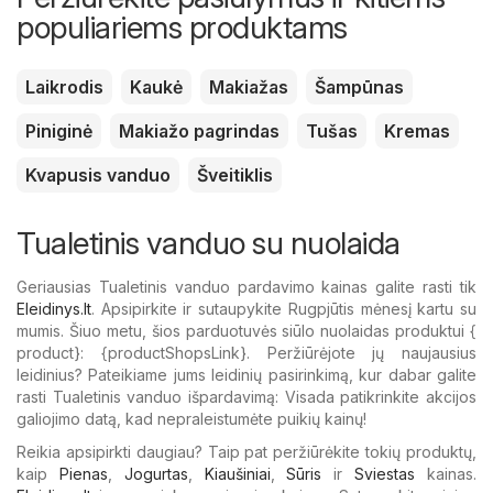
populiariems produktams
Laikrodis
Kaukė
Makiažas
Šampūnas
Piniginė
Makiažo pagrindas
Tušas
Kremas
Kvapusis vanduo
Šveitiklis
Tualetinis vanduo su nuolaida
Geriausias Tualetinis vanduo pardavimo kainas galite rasti tik
Eleidinys.lt
. Apsipirkite ir sutaupykite Rugpjūtis mėnesį kartu su
mumis. Šiuo metu, šios parduotuvės siūlo nuolaidas produktui {​
product}: {​productShopsLink}. Peržiūrėjote jų naujausius
leidinius? Pateikiame jums leidinių pasirinkimą, kur dabar galite
rasti Tualetinis vanduo išpardavimą: Visada patikrinkite akcijos
galiojimo datą, kad nepraleistumėte puikių kainų!
Reikia apsipirkti daugiau? Taip pat peržiūrėkite tokių produktų,
kaip
Pienas
,
Jogurtas
,
Kiaušiniai
,
Sūris
ir
Sviestas
kainas.