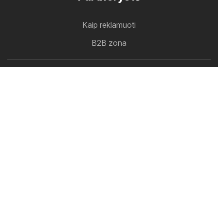
Kaip reklamuoti
B2B zona
Eleidinys
Visi leidiniai vienoje vietoje
Sekite mus
Kitos šalys:
Österreich
Australia
België
Canada
Schweiz
Deutschland
Danmark
Suomi
France
Great Britain
Italia
Nederland
Norge
Sverige
South Africa